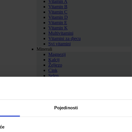
Vitamin A
Vitamin B
Vitamin C
Vitamin D
Vitamin E
Vitamin K
Multivitamini
Vitamini za djecu
Svi vitamini
Minerali
Magnezij
Kalcij
Željezo
Cink
Selen
Bakar
Krom
Kalij
Multiminerali
Svi minerali
Zdravlje i ljepota
Pojedinosti
Antioksidansi
Aminokiseline
Med i pčelinji proizvodi
iće
Biljni suplementi