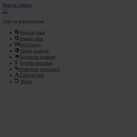
Skip to content
Open
toolbar
Alati za pristupačnost
Povećaj tekst
Smanji tekst
Sivi tonovi
Visoki kontrast
Negativni kontrast
Svijetla pozadina
Podcrtane poveznice
Čitljiviji font
Reset
Idi
na
sadržaj