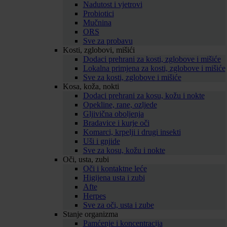
Nadutost i vjetrovi
Probiotici
Mučnina
ORS
Sve za probavu
Kosti, zglobovi, mišići
Dodaci prehrani za kosti, zglobove i mišiće
Lokalna primjena za kosti, zglobove i mišiće
Sve za kosti, zglobove i mišiće
Kosa, koža, nokti
Dodaci prehrani za kosu, kožu i nokte
Opekline, rane, ozljede
Gljivična oboljenja
Bradavice i kurje oči
Komarci, krpelji i drugi insekti
Uši i gnjide
Sve za kosu, kožu i nokte
Oči, usta, zubi
Oči i kontaktne leće
Higijena usta i zubi
Afte
Herpes
Sve za oči, usta i zube
Stanje organizma
Pamćenje i koncentracija