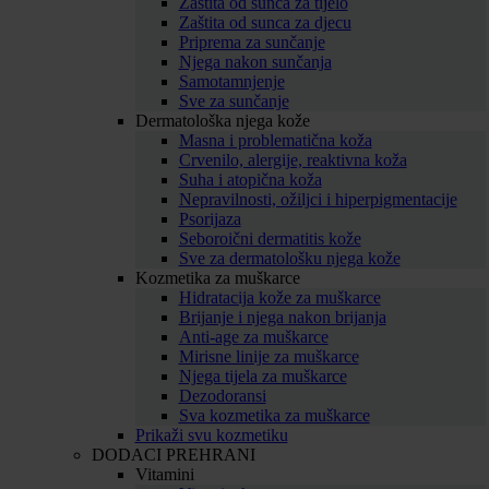
Zaštita od sunca za tijelo
Zaštita od sunca za djecu
Priprema za sunčanje
Njega nakon sunčanja
Samotamnjenje
Sve za sunčanje
Dermatološka njega kože
Masna i problematična koža
Crvenilo, alergije, reaktivna koža
Suha i atopična koža
Nepravilnosti, ožiljci i hiperpigmentacije
Psorijaza
Seboroični dermatitis kože
Sve za dermatološku njega kože
Kozmetika za muškarce
Hidratacija kože za muškarce
Brijanje i njega nakon brijanja
Anti-age za muškarce
Mirisne linije za muškarce
Njega tijela za muškarce
Dezodoransi
Sva kozmetika za muškarce
Prikaži svu kozmetiku
DODACI PREHRANI
Vitamini