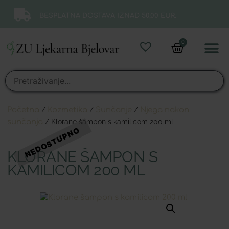
BESPLATNA DOSTAVA IZNAD 50,00 EUR.
0
Online 
Moj ra
Početna
/
Kozmetika
/
Sunčanje
/
Njega nakon
sunčanja
/ Klorane šampon s kamilicom 200 ml
KLORANE ŠAMPON S
KAMILICOM 200 ML