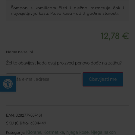
Šampon s kamilicom čisti i nježno razmrsuje čak i
najosjetljiviju kosu. Plava kosa – od 3. godine starosti.
12,78
€
Nema na zalihi
Želite obavijest kada ovaj proizvod ponovo dođe na zalihu?
Open toolbar
Obavijesti me
EAN:
3282779007481
SKU (C šifra):
c004449
Klorane
Kozmetika
Njega kose
Njega nakon
,
,
,
Kategorije: