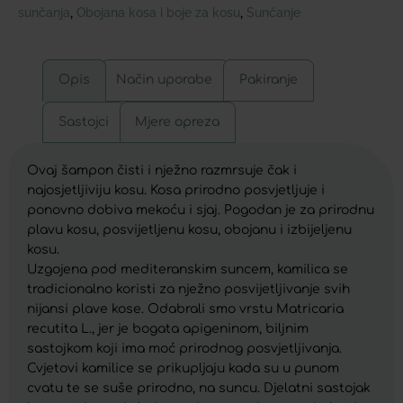
sunčanja
Obojana kosa i boje za kosu
Sunčanje
,
,
Opis
Način uporabe
Pakiranje
Sastojci
Mjere opreza
Ovaj šampon čisti i nježno razmrsuje čak i
najosjetljiviju kosu. Kosa prirodno posvjetljuje i
ponovno dobiva mekoću i sjaj. Pogodan je za prirodnu
plavu kosu, posvijetljenu kosu, obojanu i izbijeljenu
kosu.
Uzgojena pod mediteranskim suncem, kamilica se
tradicionalno koristi za nježno posvijetljivanje svih
nijansi plave kose. Odabrali smo vrstu Matricaria
recutita L., jer je bogata apigeninom, biljnim
sastojkom koji ima moć prirodnog posvjetljivanja.
Cvjetovi kamilice se prikupljaju kada su u punom
cvatu te se suše prirodno, na suncu. Djelatni sastojak