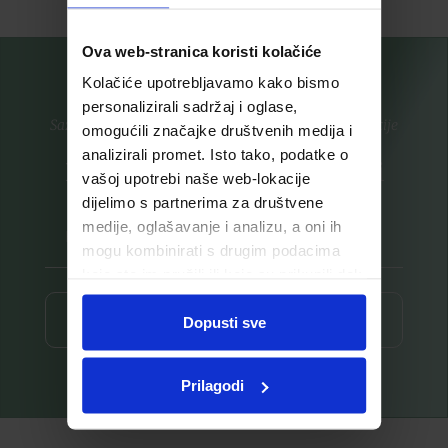
Ova web-stranica koristi kolačiće
Kolačiće upotrebljavamo kako bismo
personalizirali sadržaj i oglase,
Saznajte prvi za nove proizvode i ekskluzivne promocije
omogućili značajke društvenih medija i
analizirali promet. Isto tako, podatke o
Prijavite se na listu za novosti
vašoj upotrebi naše web-lokacije
dijelimo s partnerima za društvene
medije, oglašavanje i analizu, a oni ih
mogu kombinirati s drugim podacima
koje ste im pružili ili koje su prikupili dok
ste upotrebljavali njihove usluge.
Prijava ⟶
Dopusti sve
Prilagodi