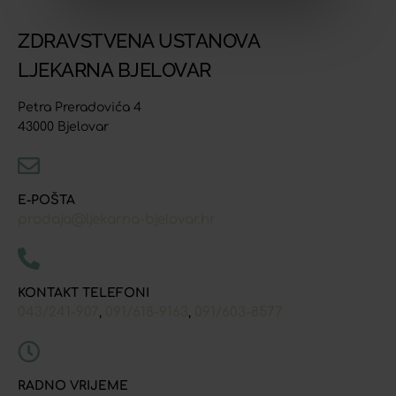
ZDRAVSTVENA USTANOVA
LJEKARNA BJELOVAR
Petra Preradovića 4
43000 Bjelovar
E-POŠTA
prodaja@ljekarna-bjelovar.hr
KONTAKT TELEFONI
043/241-907
091/618-9163
091/603-8577
,
,
RADNO VRIJEME