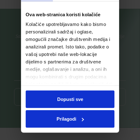
Ova web-stranica koristi kolačiće
Kolačiće upotrebljavamo kako bismo
personalizirali sadržaj i oglase,
Saznajte prvi za nove proizvode i ekskluzivne promocije
omogućili značajke društvenih medija i
analizirali promet. Isto tako, podatke o
Prijavite se na listu za novosti
vašoj upotrebi naše web-lokacije
dijelimo s partnerima za društvene
medije, oglašavanje i analizu, a oni ih
mogu kombinirati s drugim podacima
koje ste im pružili ili koje su prikupili dok
ste upotrebljavali njihove usluge.
Prijava ⟶
Dopusti sve
Prilagodi