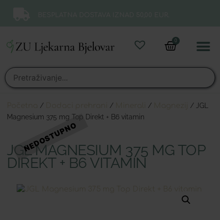
BESPLATNA DOSTAVA IZNAD 50,00 EUR.
0
Online 
Moj ra
Početna
/
Dodaci prehrani
/
Minerali
/
Magnezij
/ JGL
Magnesium 375 mg Top Direkt + B6 vitamin
JGL MAGNESIUM 375 MG TOP
DIREKT + B6 VITAMIN