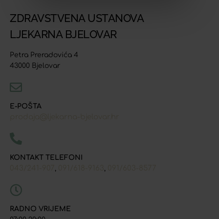
ZDRAVSTVENA USTANOVA
LJEKARNA BJELOVAR
Petra Preradovića 4
43000 Bjelovar
E-POŠTA
prodaja@ljekarna-bjelovar.hr
KONTAKT TELEFONI
043/241-907
091/618-9163
091/603-8577
,
,
RADNO VRIJEME