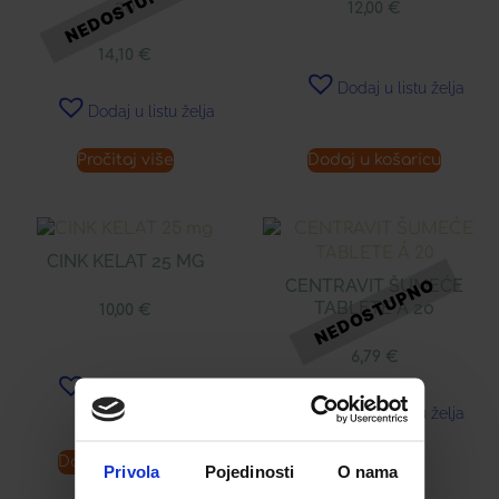
30
12,00
€
14,10
€
Dodaj u listu želja
Dodaj u listu želja
Pročitaj više
Dodaj u košaricu
CINK KELAT 25 MG
CENTRAVIT ŠUMEĆE
TABLETE Á 20
10,00
€
6,79
€
Dodaj u listu želja
Dodaj u listu želja
Dodaj u košaricu
Pročitaj više
Privola
Pojedinosti
O nama