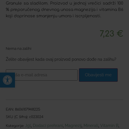
Granule sa sladilom. Proizvod u jednoj vrećici sadrži 100
% preporučenog dnevnog unosa magnezija i vitamina B6
koji doprinose smanjenju umora i iscrpljenosti.
7,23
€
Nema na zalihi
Želite obavijest kada ovaj proizvod ponovo dođe na zalihu?
Open toolbar
Obavijesti me
EAN:
8606107948225
SKU (C šifra):
c023024
Jgl
Dodaci prehrani
Magnezij
Minerali
Vitamin B
,
,
,
,
,
Kategorije: