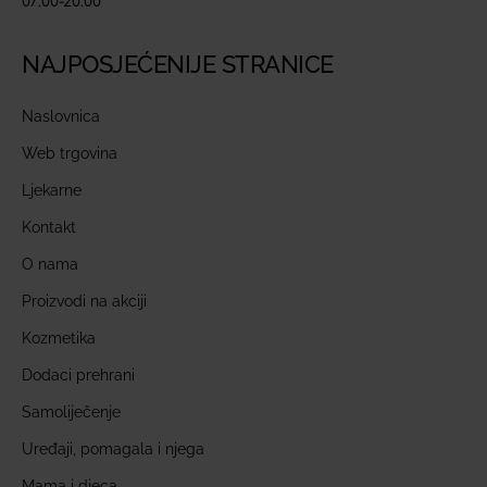
07:00-20:00
NAJPOSJEĆENIJE STRANICE
Naslovnica
Web trgovina
Ljekarne
Kontakt
O nama
Proizvodi na akciji
Kozmetika
Dodaci prehrani
Samoliječenje
Uređaji, pomagala i njega
Mama i djeca