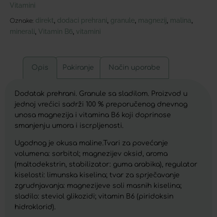
Vitamini
direkt
dodaci prehrani
granule
magnezij
malina
,
,
,
,
,
Oznake:
minerali
Vitamin B6
vitamini
,
,
Opis
Pakiranje
Način uporabe
Dodatak prehrani. Granule sa sladilom. Proizvod u
jednoj vrećici sadrži 100 % preporučenog dnevnog
unosa magnezija i vitamina B6 koji doprinose
smanjenju umora i iscrpljenosti.
Ugodnog je okusa maline.Tvari za povećanje
volumena: sorbitol; magnezijev oksid, aroma
(maltodekstrin, stabilizator: guma arabika), regulator
kiselosti: limunska kiselina; tvar za sprječavanje
zgrudnjavanja: magnezijeve soli masnih kiselina;
sladilo: steviol glikozidi; vitamin B6 (piridoksin
hidroklorid).