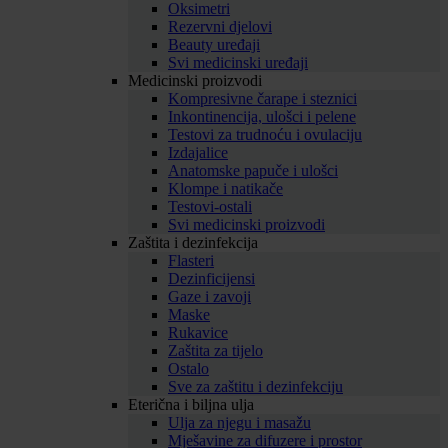
Oksimetri
Rezervni djelovi
Beauty uređaji
Svi medicinski uređaji
Medicinski proizvodi
Kompresivne čarape i steznici
Inkontinencija, ulošci i pelene
Testovi za trudnoću i ovulaciju
Izdajalice
Anatomske papuče i ulošci
Klompe i natikače
Testovi-ostali
Svi medicinski proizvodi
Zaštita i dezinfekcija
Flasteri
Dezinficijensi
Gaze i zavoji
Maske
Rukavice
Zaštita za tijelo
Ostalo
Sve za zaštitu i dezinfekciju
Eterična i biljna ulja
Ulja za njegu i masažu
Mješavine za difuzere i prostor