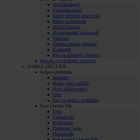
Antioksidansi
Aminokiseline
Med i pčelinji proizvodi
Biljni suplementi
Biljni balzami
Homeopatski proizvodi
Tinkture
Omega masne kiseline
Kolageni
Sve za zdravlje i ljepotu
Prikaži sve dodatke prehrani
SAMOLIJEČENJE
Gripa i prehlada
Imunitet
Bolno grlo i kašalj
Nos i dišni putevi
Uho
Sve za gripu i prehladu
Srce i krvne žile
Srce
Cirkulacija
Kolesterol
Proširene vene
Hemeroidi
Sve za srce i krvne žile