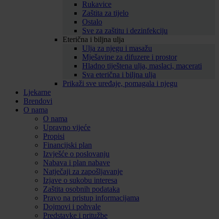
Rukavice
Zaštita za tijelo
Ostalo
Sve za zaštitu i dezinfekciju
Eterična i biljna ulja
Ulja za njegu i masažu
Mješavine za difuzere i prostor
Hladno tiještena ulja, maslaci, macerati
Sva eterična i biljna ulja
Prikaži sve uređaje, pomagala i njegu
Ljekarne
Brendovi
O nama
O nama
Upravno vijeće
Propisi
Financijski plan
Izvješće o poslovanju
Nabava i plan nabave
Natječaji za zapošljavanje
Izjave o sukobu interesa
Zaštita osobnih podataka
Pravo na pristup informacijama
Dojmovi i pohvale
Predstavke i pritužbe