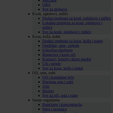
Mučnina
ORS
Sve za probavu
Kosti, zglobovi, mišići
Dodaci prehrani za kosti, zglobove i mišiće
Lokalna primjena za kosti, zglobove i
mišiće
Sve za kosti, zglobove i mišiće
Kosa, koža, nokti
Dodaci prehrani za kosu, kožu i nokte
Opekline, rane, ozljede
Gljivična oboljenja
Bradavice i kurje oči
Komarci, krpelji i drugi insekti
Uši i gnjide
Sve za kosu, kožu i nokte
Oči, usta, zubi
Oči i kontaktne leće
Higijena usta i zubi
Afte
Herpes
Sve za oči, usta i zube
Stanje organizma
Pamćenje i koncentracija
Stres i nesanica