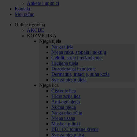
Ankete i upitnici
Kontakt
Moj račun
Online trgovina
AKCIJE
KOZMETIKA
Njega tijela
Njega tijela
Njega ruku, stopala i noktiju
Celulit, strije i mršavljenje
Higijena tijela
Dezodoransi i znojenje
Dermatitis, iritacije, suha koža
Sve za njegu tijela
Njega lica
Čišćenje lica
Hidratacija lica
Anti-age njega
Noćna njega
Njega oko očiju
Njega usana
Maske i pilinzi
BB i CC tonirane kreme
Sve za njegu lica