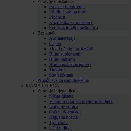
Zdravlje muškaraca
Prostata i mokrenje
Libido i spolna moć
Plodnost
Kozmetika za muškarce
Sve za zdravlje muškaraca
Bio kutak
Aromaterapija
Čajevi
Med i pčelinji proizvodi
Biljni suplementi
Biljni balzami
Homeopatski pripravci
Tinkture
Sav biokutak
Prikaži sve za samoliječenje
MAMA I DJECA
Zdravlje i njega djeteta
Njega djeteta
Vitamini i dodaci prehrani za djecu
Izbijanje zubića
Grčevi dojenčadi
Higijena nosića
Tjemenica
Uši i gnjide