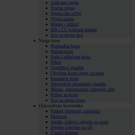
Anti-age njega
Noćna njega
Njega oko očiju
Njega usana
Maske i pilinzi
BB i CC tonirane kreme
Sve za njegu lica
Njega kose
Normalna kosa
Masna kosa
Suha i oštećena kosa
Prhut
Osjetljivo vlasište
Obojana kosa i boje za kosu
Ispadanje kose
Seboroični dermatitis vlasišta
Maske, regeneratori, sprejevi, ulja
Pribor za kosu
Sve za njegu kose
Dekorativna kozmetika
Puderi, bronzeri, rumenila
Maskare
Sjajila, ruževi i olovke za usne
Sjenila i olovke za oči
Čistaći šminke