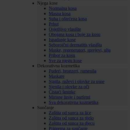
Njega kose
Normalna kosa
Masna kosa
Suha i oštećena kosa
Prhut
Osjetljivo vlasište
Obojana kosa i boje za kosu
Ispadanje kose
Seboroični dermatitis vlasišta
Maske, regeneratori, sprejevi, ulja
Pribor za kosu
Sve za njegu kose
Dekorativna kozmetika
Puderi, bronzeri, rumenila
Maskare
Sjajila, ruževi i olovke za usne
Sjenila i olovke za oči
Čistaći šminke
Mirisne linije i parfemi
Sva dekorativna kozmetika
Sunčanje
Zaštita od sunca za lice
Zaštita od sunca za tijelo
Zaštita od sunca za djecu
Priprema za sunčanje