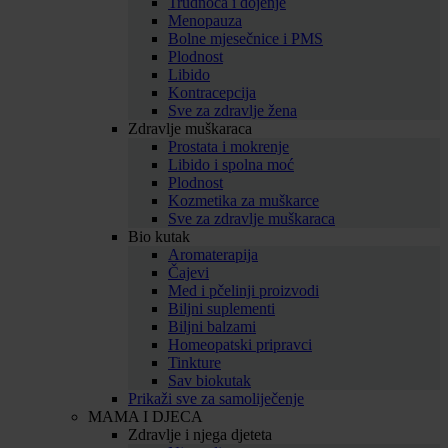
Trudnoća i dojenje
Menopauza
Bolne mjesečnice i PMS
Plodnost
Libido
Kontracepcija
Sve za zdravlje žena
Zdravlje muškaraca
Prostata i mokrenje
Libido i spolna moć
Plodnost
Kozmetika za muškarce
Sve za zdravlje muškaraca
Bio kutak
Aromaterapija
Čajevi
Med i pčelinji proizvodi
Biljni suplementi
Biljni balzami
Homeopatski pripravci
Tinkture
Sav biokutak
Prikaži sve za samoliječenje
MAMA I DJECA
Zdravlje i njega djeteta