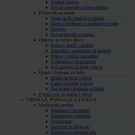
Vodene kozice
Sve za zdravlje i njegu djeteta
Proizvodi za mame
Njega kože trudnica i mama
Dodaci prehrani za trudnice i dojilje
Dojenje
Svi proizvodi za mame
Oprema za bebe i djecu
Bočice, sisači, varalice
Izdajalice i pomagala za dojenje
Pelene i vlažne maramice
Toplomjeri i termometri
Sva oprema za bebe i djecu
Hrana i dohrana za bebe
Hrana za bebe i djecu
Čajevi za bebe i djecu
Sva hrana i dohrana za bebe
Prikaži sve za mamu i djecu
UREĐAJI, POMAGALA I NJEGA
Medicinski uređaji
Inhalatori i aspiratori
Tlakomjeri i manžete
Toplomjeri
Dozatori za lijekove
Difuzeri za eterična ulja