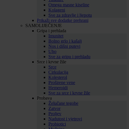
Omega masne kiseline
Kolageni
Sve za zdravlje i ljepotu
Prikaži sve dodatke prehrani
SAMOLIJEČENJE
Gripa i prehlada
Imunitet
Bolno grlo i kašalj
Nos i dišni putevi
Uho
Sve za gripu i prehladu
Srce i krvne žile
Srce
Cirkulacija
Kolesterol
Proširene vene
Hemeroidi
Sve za srce i krvne žile
Probava
Želučane tegobe
Zatvor
Proljev
Nadutost i vjetrovi
Probiotici