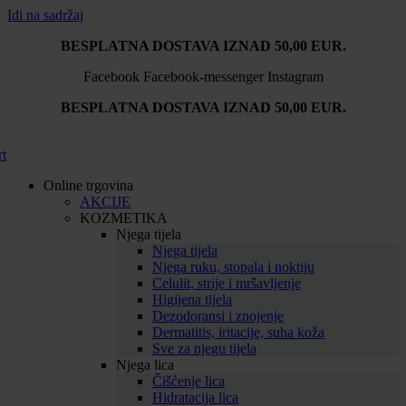
Idi na sadržaj
BESPLATNA DOSTAVA IZNAD 50,00 EUR.
Facebook
Facebook-messenger
Instagram
BESPLATNA DOSTAVA IZNAD 50,00 EUR.
rt
Online trgovina
AKCIJE
KOZMETIKA
Njega tijela
Njega tijela
Njega ruku, stopala i noktiju
Celulit, strije i mršavljenje
Higijena tijela
Dezodoransi i znojenje
Dermatitis, iritacije, suha koža
Sve za njegu tijela
Njega lica
Čišćenje lica
Hidratacija lica