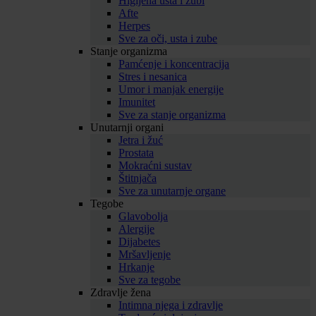
Higijena usta i zubi
Afte
Herpes
Sve za oči, usta i zube
Stanje organizma
Pamćenje i koncentracija
Stres i nesanica
Umor i manjak energije
Imunitet
Sve za stanje organizma
Unutarnji organi
Jetra i žuć
Prostata
Mokraćni sustav
Štitnjača
Sve za unutarnje organe
Tegobe
Glavobolja
Alergije
Dijabetes
Mršavljenje
Hrkanje
Sve za tegobe
Zdravlje žena
Intimna njega i zdravlje