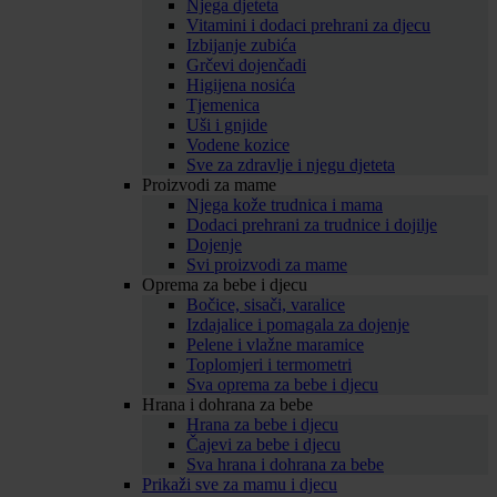
Njega djeteta
Vitamini i dodaci prehrani za djecu
Izbijanje zubića
Grčevi dojenčadi
Higijena nosića
Tjemenica
Uši i gnjide
Vodene kozice
Sve za zdravlje i njegu djeteta
Proizvodi za mame
Njega kože trudnica i mama
Dodaci prehrani za trudnice i dojilje
Dojenje
Svi proizvodi za mame
Oprema za bebe i djecu
Bočice, sisači, varalice
Izdajalice i pomagala za dojenje
Pelene i vlažne maramice
Toplomjeri i termometri
Sva oprema za bebe i djecu
Hrana i dohrana za bebe
Hrana za bebe i djecu
Čajevi za bebe i djecu
Sva hrana i dohrana za bebe
Prikaži sve za mamu i djecu