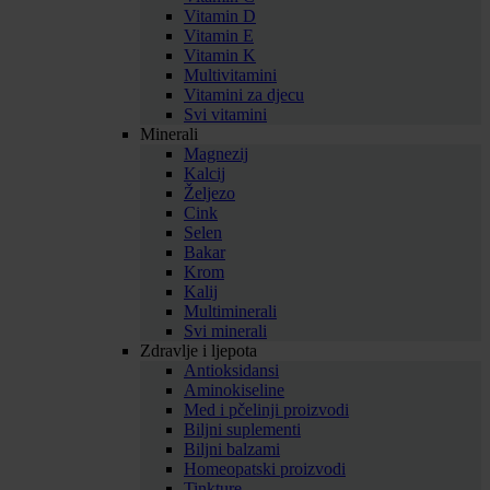
Vitamin D
Vitamin E
Vitamin K
Multivitamini
Vitamini za djecu
Svi vitamini
Minerali
Magnezij
Kalcij
Željezo
Cink
Selen
Bakar
Krom
Kalij
Multiminerali
Svi minerali
Zdravlje i ljepota
Antioksidansi
Aminokiseline
Med i pčelinji proizvodi
Biljni suplementi
Biljni balzami
Homeopatski proizvodi
Tinkture