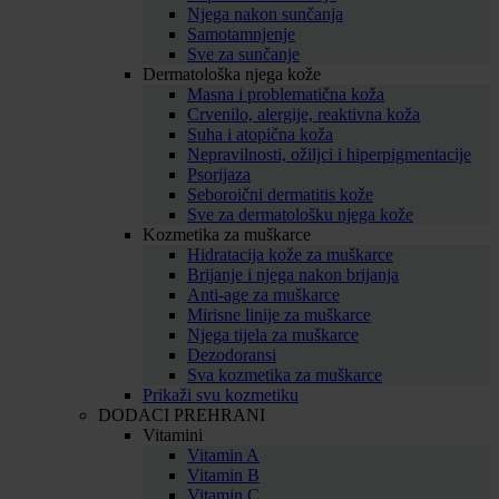
Njega nakon sunčanja
Samotamnjenje
Sve za sunčanje
Dermatološka njega kože
Masna i problematična koža
Crvenilo, alergije, reaktivna koža
Suha i atopična koža
Nepravilnosti, ožiljci i hiperpigmentacije
Psorijaza
Seboroični dermatitis kože
Sve za dermatološku njega kože
Kozmetika za muškarce
Hidratacija kože za muškarce
Brijanje i njega nakon brijanja
Anti-age za muškarce
Mirisne linije za muškarce
Njega tijela za muškarce
Dezodoransi
Sva kozmetika za muškarce
Prikaži svu kozmetiku
DODACI PREHRANI
Vitamini
Vitamin A
Vitamin B
Vitamin C