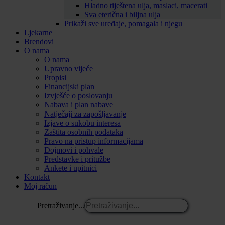
Hladno tiještena ulja, maslaci, macerati
Sva eterična i biljna ulja
Prikaži sve uređaje, pomagala i njegu
Ljekarne
Brendovi
O nama
O nama
Upravno vijeće
Propisi
Financijski plan
Izvješće o poslovanju
Nabava i plan nabave
Natječaji za zapošljavanje
Izjave o sukobu interesa
Zaštita osobnih podataka
Pravo na pristup informacijama
Dojmovi i pohvale
Predstavke i pritužbe
Ankete i upitnici
Kontakt
Moj račun
Pretraživanje...