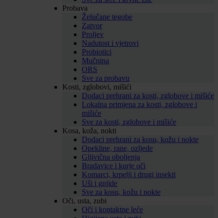
Probava
Želučane tegobe
Zatvor
Proljev
Nadutost i vjetrovi
Probiotici
Mučnina
ORS
Sve za probavu
Kosti, zglobovi, mišići
Dodaci prehrani za kosti, zglobove i mišiće
Lokalna primjena za kosti, zglobove i
mišiće
Sve za kosti, zglobove i mišiće
Kosa, koža, nokti
Dodaci prehrani za kosu, kožu i nokte
Opekline, rane, ozljede
Gljivična oboljenja
Bradavice i kurje oči
Komarci, krpelji i drugi insekti
Uši i gnjide
Sve za kosu, kožu i nokte
Oči, usta, zubi
Oči i kontaktne leće