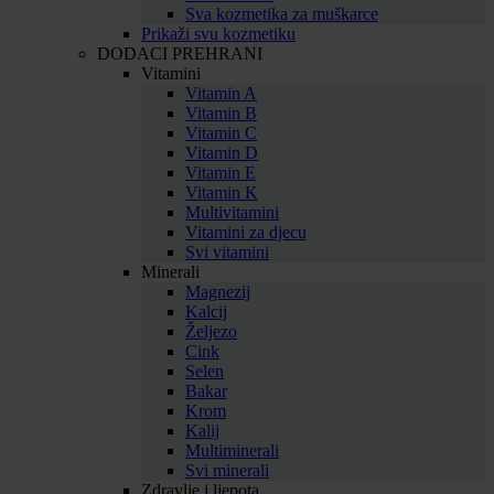
Sva kozmetika za muškarce
Prikaži svu kozmetiku
DODACI PREHRANI
Vitamini
Vitamin A
Vitamin B
Vitamin C
Vitamin D
Vitamin E
Vitamin K
Multivitamini
Vitamini za djecu
Svi vitamini
Minerali
Magnezij
Kalcij
Željezo
Cink
Selen
Bakar
Krom
Kalij
Multiminerali
Svi minerali
Zdravlje i ljepota