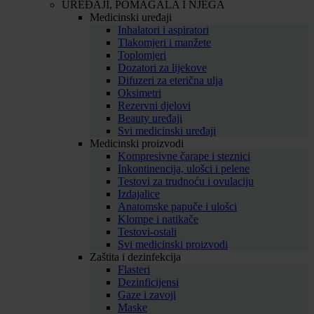
UREĐAJI, POMAGALA I NJEGA
Medicinski uređaji
Inhalatori i aspiratori
Tlakomjeri i manžete
Toplomjeri
Dozatori za lijekove
Difuzeri za eterična ulja
Oksimetri
Rezervni djelovi
Beauty uređaji
Svi medicinski uređaji
Medicinski proizvodi
Kompresivne čarape i steznici
Inkontinencija, ulošci i pelene
Testovi za trudnoću i ovulaciju
Izdajalice
Anatomske papuče i ulošci
Klompe i natikače
Testovi-ostali
Svi medicinski proizvodi
Zaštita i dezinfekcija
Flasteri
Dezinficijensi
Gaze i zavoji
Maske