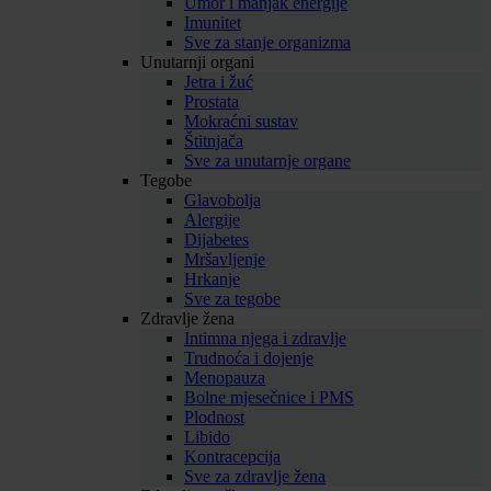
Umor i manjak energije
Imunitet
Sve za stanje organizma
Unutarnji organi
Jetra i žuć
Prostata
Mokraćni sustav
Štitnjača
Sve za unutarnje organe
Tegobe
Glavobolja
Alergije
Dijabetes
Mršavljenje
Hrkanje
Sve za tegobe
Zdravlje žena
Intimna njega i zdravlje
Trudnoća i dojenje
Menopauza
Bolne mjesečnice i PMS
Plodnost
Libido
Kontracepcija
Sve za zdravlje žena