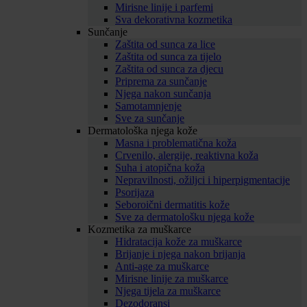
Mirisne linije i parfemi
Sva dekorativna kozmetika
Sunčanje
Zaštita od sunca za lice
Zaštita od sunca za tijelo
Zaštita od sunca za djecu
Priprema za sunčanje
Njega nakon sunčanja
Samotamnjenje
Sve za sunčanje
Dermatološka njega kože
Masna i problematična koža
Crvenilo, alergije, reaktivna koža
Suha i atopična koža
Nepravilnosti, ožiljci i hiperpigmentacije
Psorijaza
Seboroični dermatitis kože
Sve za dermatološku njega kože
Kozmetika za muškarce
Hidratacija kože za muškarce
Brijanje i njega nakon brijanja
Anti-age za muškarce
Mirisne linije za muškarce
Njega tijela za muškarce
Dezodoransi