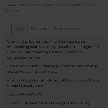
dodaci prehrani
imunitet
stanje organizma
Vitamin
,
,
,
Oznake:
C
vitamini
,
Opis
Pakiranje
Način uporabe
Vitamin C pridonosi pravilnom funkcioniranju
imunološkog sustava, smanjenju umora i iscrpljenosti,
funkcioniranju živčanog sustava i normalnoj
psihološkoj funkciji.
Jamieson Vitamin C 500 mg je dodatak prehrani koji
sadržava 500 mg vitamina C.
Proizvod ne sadrži sol, gluten, laktozu, umjetna bojila,
arome i konzervanse.
Sastav: 1 tableta (PU*)
Vitamin C (L-askorbinska kislina) 500 mg (625 %)