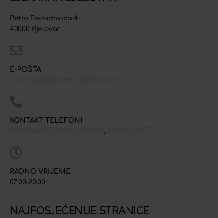
Petra Preradovića 4
43000 Bjelovar
E-POŠTA
prodaja@ljekarna-bjelovar.hr
KONTAKT TELEFONI
043/241-907
091/618-9163
091/603-8577
,
,
RADNO VRIJEME
07:00-20:00
NAJPOSJEĆENIJE STRANICE