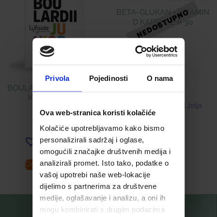
BETA-GLUKAN + VITAMIN
D KAPSULE Á 30
18,00
€
Privola
Pojedinosti
O nama
BOULARDII JUNIOR (PHS)
KAPSULE Á 10
Dodaj u listu želja
Ova web-stranica koristi kolačiće
8,99
€
Kolačiće upotrebljavamo kako bismo
personalizirali sadržaj i oglase,
Dodaj u listu želja
omogućili značajke društvenih medija i
analizirali promet. Isto tako, podatke o
Dodaj u košaricu
Pročitaj više
vašoj upotrebi naše web-lokacije
dijelimo s partnerima za društvene
medije, oglašavanje i analizu, a oni ih
mogu kombinirati s drugim podacima