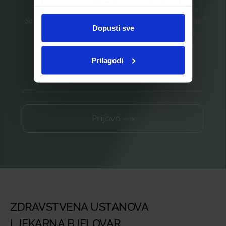
koje ste im pružili ili koje su prikupili dok
ste upotrebljavali njihove usluge.
Saznajte prvi za nove proizvode i ekskluzivne promocije
Dopusti sve
Prijavite se na listu za novosti
Prilagodi
Prijava ⟶
ZDRAVSTVENA USTANOVA
LJEKARNA BJELOVAR