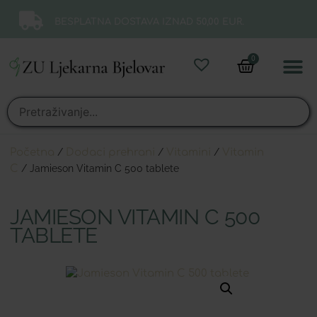
BESPLATNA DOSTAVA IZNAD 50,00 EUR.
0
Online 
Moj ra
Početna
/
Dodaci prehrani
/
Vitamini
/
Vitamin
C
/ Jamieson Vitamin C 500 tablete
JAMIESON VITAMIN C 500
TABLETE