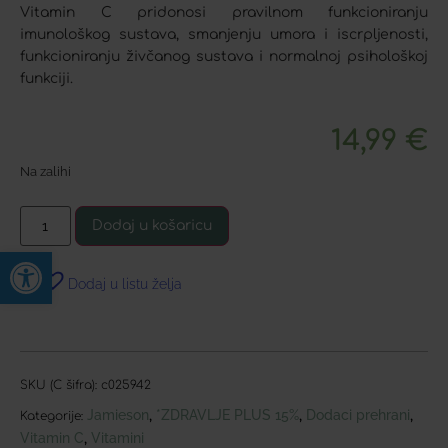
Vitamin C pridonosi pravilnom funkcioniranju
imunološkog sustava, smanjenju umora i iscrpljenosti,
funkcioniranju živčanog sustava i normalnoj psihološkoj
funkciji.
14,99
€
Na zalihi
Dodaj u košaricu
Open toolbar
Dodaj u listu želja
SKU (C šifra):
c025942
Jamieson
*ZDRAVLJE PLUS 15%
Dodaci prehrani
,
,
,
Kategorije:
Vitamin C
Vitamini
,