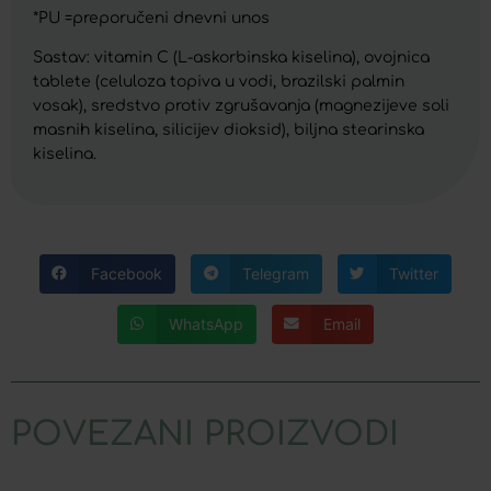
*PU =preporučeni dnevni unos
Sastav: vitamin C (L-askorbinska kiselina), ovojnica
tablete (celuloza topiva u vodi, brazilski palmin
vosak), sredstvo protiv zgrušavanja (magnezijeve soli
masnih kiselina, silicijev dioksid), biljna stearinska
kiselina.
Facebook
Telegram
Twitter
WhatsApp
Email
POVEZANI PROIZVODI