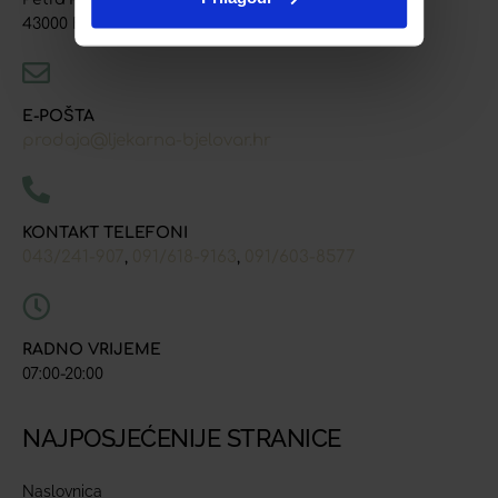
43000 Bjelovar
E-POŠTA
prodaja@ljekarna-bjelovar.hr
KONTAKT TELEFONI
043/241-907
091/618-9163
091/603-8577
,
,
RADNO VRIJEME
07:00-20:00
NAJPOSJEĆENIJE STRANICE
Naslovnica