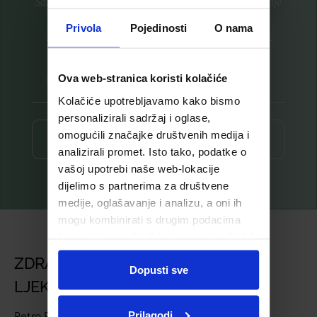
Saznajte prvi za nove proizvode i ekskluzivne promocije
Privola
Pojedinosti
O nama
Prijavite se na listu za novosti
Ova web-stranica koristi kolačiće
Kolačiće upotrebljavamo kako bismo
personalizirali sadržaj i oglase,
omogućili značajke društvenih medija i
Prijava ⟶
analizirali promet. Isto tako, podatke o
vašoj upotrebi naše web-lokacije
dijelimo s partnerima za društvene
medije, oglašavanje i analizu, a oni ih
mogu kombinirati s drugim podacima
koje ste im pružili ili koje su prikupili dok
ste upotrebljavali njihove usluge.
ZDRAVSTVENA USTANOVA
Dopusti sve
LJEKARNA BJELOVAR
Prilagodi
Petra Preradovića 4