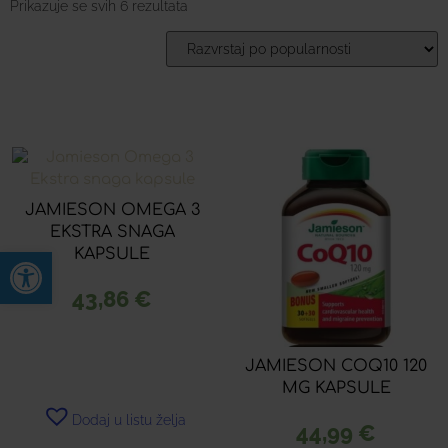
Prikazuje se svih 6 rezultata
JAMIESON OMEGA 3
EKSTRA SNAGA
Open toolbar
KAPSULE
43,86
€
JAMIESON COQ10 120
MG KAPSULE
Dodaj u listu želja
44,99
€