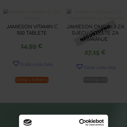
JAMIESON VITAMIN C
JAMIESON OMEGA 3 ZA
500 TABLETE
DJECU TABLETE ZA
ŽVAKANJE
14,99
€
27,15
€
Dodaj u listu želja
Dodaj u listu želja
Dodaj u košaricu
Pročitaj više