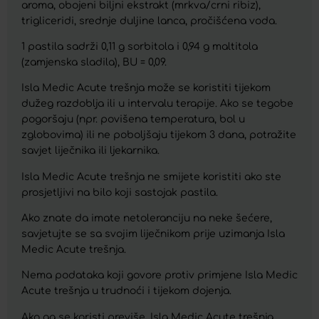
aroma, obojeni biljni ekstrakt (mrkva/crni ribiz),
trigliceridi, srednje duljine lanca, pročišćena voda.
1 pastila sadrži 0,11 g sorbitola i 0,94 g maltitola
(zamjenska sladila), BU = 0,09.
Isla Medic Acute trešnja može se koristiti tijekom
dužeg razdoblja ili u intervalu terapije. Ako se tegobe
pogoršaju (npr. povišena temperatura, bol u
zglobovima) ili ne poboljšaju tijekom 3 dana, potražite
savjet liječnika ili ljekarnika.
Isla Medic Acute trešnja ne smijete koristiti ako ste
prosjetljivi na bilo koji sastojak pastila.
Ako znate da imate netoleranciju na neke šećere,
savjetujte se sa svojim liječnikom prije uzimanja Isla
Medic Acute trešnja.
Nema podataka koji govore protiv primjene Isla Medic
Acute trešnja u trudnoći i tijekom dojenja.
Ako ga se koristi previše, Isla Medic Acute trešnja