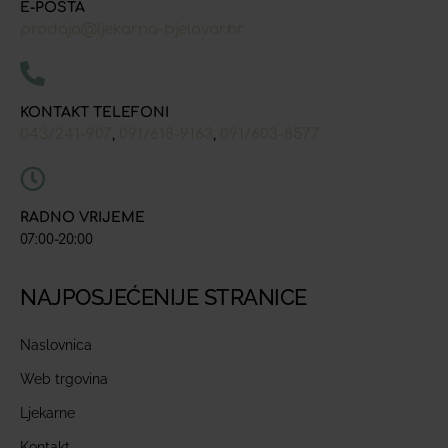
E-POŠTA
prodaja@ljekarna-bjelovar.hr
KONTAKT TELEFONI
043/241-907
091/618-9163
091/603-8577
,
,
RADNO VRIJEME
07:00-20:00
NAJPOSJEĆENIJE STRANICE
Naslovnica
Web trgovina
Ljekarne
Kontakt