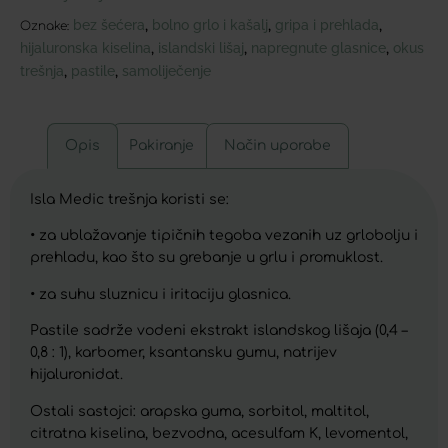
bez šećera
bolno grlo i kašalj
gripa i prehlada
,
,
,
Oznake:
hijaluronska kiselina
islandski lišaj
napregnute glasnice
okus
,
,
,
trešnja
pastile
samoliječenje
,
,
Opis
Pakiranje
Način uporabe
Isla Medic trešnja koristi se:
• za ublažavanje tipičnih tegoba vezanih uz grlobolju i
prehladu, kao što su grebanje u grlu i promuklost.
• za suhu sluznicu i iritaciju glasnica.
Pastile sadrže vodeni ekstrakt islandskog lišaja (0,4 –
0,8 : 1), karbomer, ksantansku gumu, natrijev
hijaluronidat.
Ostali sastojci: arapska guma, sorbitol, maltitol,
citratna kiselina, bezvodna, acesulfam K, levomentol,