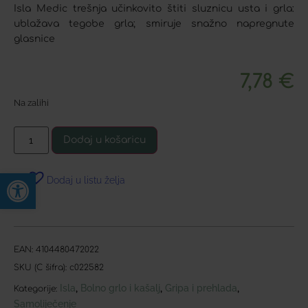
Isla Medic trešnja učinkovito štiti sluznicu usta i grla:
ublažava tegobe grla; smiruje snažno napregnute
glasnice
7,78
€
Na zalihi
Dodaj u košaricu
Open toolbar
Dodaj u listu želja
EAN:
4104480472022
SKU (C šifra):
c022582
Isla
Bolno grlo i kašalj
Gripa i prehlada
,
,
,
Kategorije:
Samoliječenje