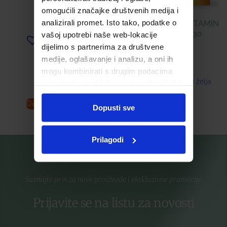
omogućili značajke društvenih medija i
analizirali promet. Isto tako, podatke o
BETA-GLUKAN + VITAMIN
D KAPSULE Á 30
vašoj upotrebi naše web-lokacije
Dodaj u listu želja
dijelimo s partnerima za društvene
18,00
€
medije, oglašavanje i analizu, a oni ih
mogu kombinirati s drugim podacima
Dodaj u listu želja
koje ste im pružili ili koje su prikupili dok
ste upotrebljavali njihove usluge.
Dodaj u košaricu
Pročitaj više
Dopusti sve
Prilagodi
Saznajte prvi za nove proizvode i ekskluzivne promocije
Prijavite se na listu za novosti