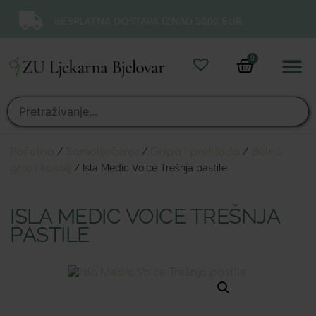
BESPLATNA DOSTAVA IZNAD 50,00 EUR.
0
Online 
Moj ra
Početna
/
Samoliječenje
/
Gripa i prehlada
/
Bolno
grlo i kašalj
/ Isla Medic Voice Trešnja pastile
ISLA MEDIC VOICE TREŠNJA
PASTILE