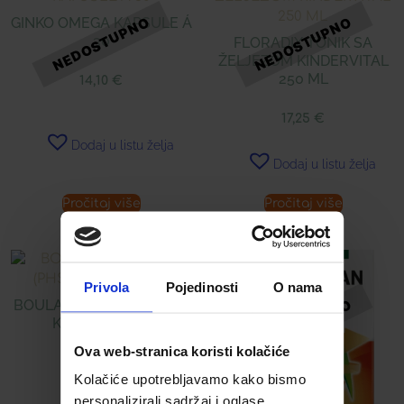
GINKO OMEGA KAPSULE Á
30
FLORADIX TONIK SA
ŽELJEZOM KINDERVITAL
250 ML
14,10
€
17,25
€
Dodaj u listu želja
Dodaj u listu želja
Pročitaj više
Pročitaj više
Privola
Pojedinosti
O nama
BOULARDII JUNIOR (PHS)
KAPSULE Á 10
Ova web-stranica koristi kolačiće
8,99
€
Kolačiće upotrebljavamo kako bismo
personalizirali sadržaj i oglase,