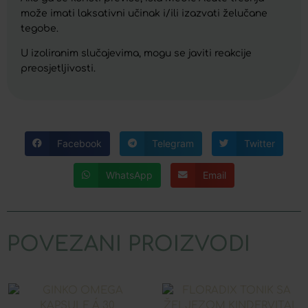
može imati laksativni učinak i/ili izazvati želučane
tegobe.
U izoliranim slučajevima, mogu se javiti reakcije
preosjetljivosti.
Facebook
Telegram
Twitter
WhatsApp
Email
POVEZANI PROIZVODI