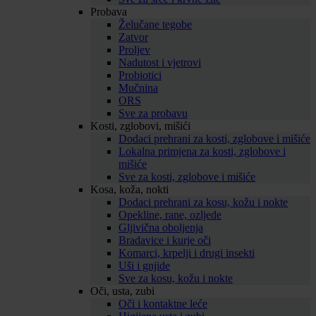
Probava
Želučane tegobe
Zatvor
Proljev
Nadutost i vjetrovi
Probiotici
Mučnina
ORS
Sve za probavu
Kosti, zglobovi, mišići
Dodaci prehrani za kosti, zglobove i mišiće
Lokalna primjena za kosti, zglobove i
mišiće
Sve za kosti, zglobove i mišiće
Kosa, koža, nokti
Dodaci prehrani za kosu, kožu i nokte
Opekline, rane, ozljede
Gljivična oboljenja
Bradavice i kurje oči
Komarci, krpelji i drugi insekti
Uši i gnjide
Sve za kosu, kožu i nokte
Oči, usta, zubi
Oči i kontaktne leće