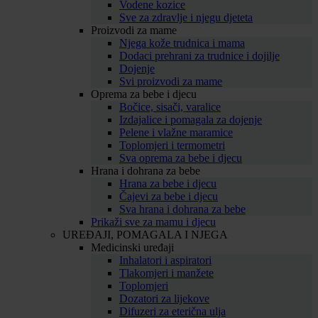
Vodene kozice
Sve za zdravlje i njegu djeteta
Proizvodi za mame
Njega kože trudnica i mama
Dodaci prehrani za trudnice i dojilje
Dojenje
Svi proizvodi za mame
Oprema za bebe i djecu
Bočice, sisači, varalice
Izdajalice i pomagala za dojenje
Pelene i vlažne maramice
Toplomjeri i termometri
Sva oprema za bebe i djecu
Hrana i dohrana za bebe
Hrana za bebe i djecu
Čajevi za bebe i djecu
Sva hrana i dohrana za bebe
Prikaži sve za mamu i djecu
UREĐAJI, POMAGALA I NJEGA
Medicinski uređaji
Inhalatori i aspiratori
Tlakomjeri i manžete
Toplomjeri
Dozatori za lijekove
Difuzeri za eterična ulja