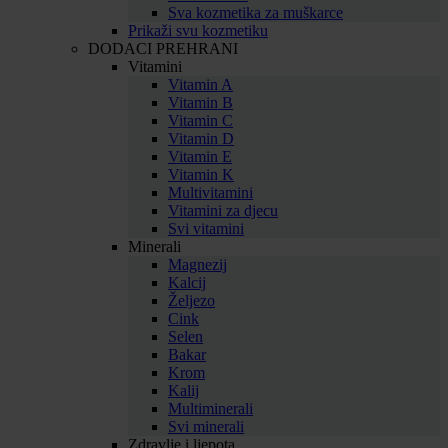
Sva kozmetika za muškarce
Prikaži svu kozmetiku
DODACI PREHRANI
Vitamini
Vitamin A
Vitamin B
Vitamin C
Vitamin D
Vitamin E
Vitamin K
Multivitamini
Vitamini za djecu
Svi vitamini
Minerali
Magnezij
Kalcij
Željezo
Cink
Selen
Bakar
Krom
Kalij
Multiminerali
Svi minerali
Zdravlje i ljepota