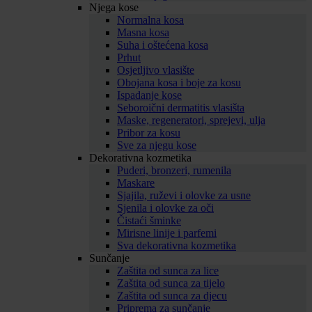
Njega kose
Normalna kosa
Masna kosa
Suha i oštećena kosa
Prhut
Osjetljivo vlasište
Obojana kosa i boje za kosu
Ispadanje kose
Seboroični dermatitis vlasišta
Maske, regeneratori, sprejevi, ulja
Pribor za kosu
Sve za njegu kose
Dekorativna kozmetika
Puderi, bronzeri, rumenila
Maskare
Sjajila, ruževi i olovke za usne
Sjenila i olovke za oči
Čistaći šminke
Mirisne linije i parfemi
Sva dekorativna kozmetika
Sunčanje
Zaštita od sunca za lice
Zaštita od sunca za tijelo
Zaštita od sunca za djecu
Priprema za sunčanje