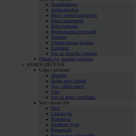
Antioksidansi
Aminokiseline
Med i pčelinji proizvodi
Biljni suplementi
Biljni balzami
Homeopatski proizvodi
Tinkture
Omega masne kiseline
Kolageni
Sve za zdravlje i ljepotu
Prikaži sve dodatke prehrani
SAMOLIJEČENJE
Gripa i prehlada
Imunitet
Bolno grlo i kašalj
Nos i dišni putevi
Uho
Sve za gripu i prehladu
Srce i krvne žile
Srce
Cirkulacija
Kolesterol
Proširene vene
Hemeroidi
Sve za srce i krvne žile