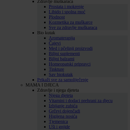
Zdravlje muškaraca
Prostata i mokrenje
Libido i spolna moć
Plodnost
Kozmetika za muškarce
Sve za zdravlje muškaraca
Bio kutak
Aromaterapija
Čajevi
Med i pčelinji proizvodi
Biljni suplementi
Biljni balzami
Homeopatski pripravci
Tinkture
Sav biokutak
Prikaži sve za samoliječenje
MAMA I DJECA
Zdravlje i njega djeteta
Njega djeteta
Vitamini i dodaci prehrani za djecu
Izbijanje zubića
Grčevi dojenčadi
Higijena nosića
Tjemenica
Uši i gnjide