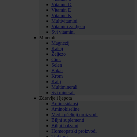
Vitamin D
Vitamin E
Vitamin K
Multivitamini
Vitamini za djecu
Svi vitamini
Minerali
Magnezij
Kalcij
Željezo
Cink
Selen
Bakar
Krom
Kalij
Multiminerali
Svi minerali
Zdravlje i ljepota
Antioksidansi
Aminokiseline
Med i pčelinji proizvodi
Biljni suplementi
Biljni balzami
Homeopatski proizvodi
Tinkture