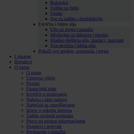
Rukavice
Zaštita za tijelo
Ostalo
Sve za zaštitu i dezinfekciju
Eterična i biljna ulja
Ulja za njegu i masažu
Mješavine za difuzere i prostor
Hladno tiještena ulja, maslaci, macerati
Sva eterična i biljna ulja
Prikaži sve uređaje, pomagala i njegu
Ljekarne
Brendovi
O nama
O nama
Upravno vijeće
Propisi
Financijski plan
Izvješće o poslovanju
Nabava i plan nabave
Natječaji za zapošljavanje
Izjave o sukobu interesa
Zaštita osobnih podataka
Pravo na pristup informacijama
Dojmovi i pohvale
Predstavke i pritužbe