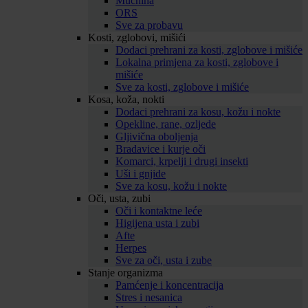
Mučnina
ORS
Sve za probavu
Kosti, zglobovi, mišići
Dodaci prehrani za kosti, zglobove i mišiće
Lokalna primjena za kosti, zglobove i
mišiće
Sve za kosti, zglobove i mišiće
Kosa, koža, nokti
Dodaci prehrani za kosu, kožu i nokte
Opekline, rane, ozljede
Gljivična oboljenja
Bradavice i kurje oči
Komarci, krpelji i drugi insekti
Uši i gnjide
Sve za kosu, kožu i nokte
Oči, usta, zubi
Oči i kontaktne leće
Higijena usta i zubi
Afte
Herpes
Sve za oči, usta i zube
Stanje organizma
Pamćenje i koncentracija
Stres i nesanica