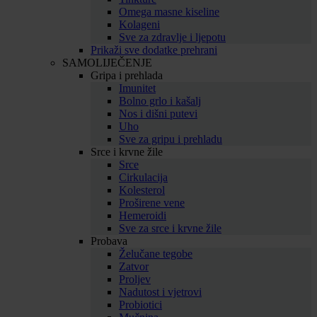
Omega masne kiseline
Kolageni
Sve za zdravlje i ljepotu
Prikaži sve dodatke prehrani
SAMOLIJEČENJE
Gripa i prehlada
Imunitet
Bolno grlo i kašalj
Nos i dišni putevi
Uho
Sve za gripu i prehladu
Srce i krvne žile
Srce
Cirkulacija
Kolesterol
Proširene vene
Hemeroidi
Sve za srce i krvne žile
Probava
Želučane tegobe
Zatvor
Proljev
Nadutost i vjetrovi
Probiotici