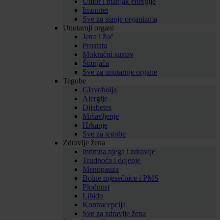
Umor i manjak energije
Imunitet
Sve za stanje organizma
Unutarnji organi
Jetra i žuć
Prostata
Mokraćni sustav
Štitnjača
Sve za unutarnje organe
Tegobe
Glavobolja
Alergije
Dijabetes
Mršavljenje
Hrkanje
Sve za tegobe
Zdravlje žena
Intimna njega i zdravlje
Trudnoća i dojenje
Menopauza
Bolne mjesečnice i PMS
Plodnost
Libido
Kontracepcija
Sve za zdravlje žena