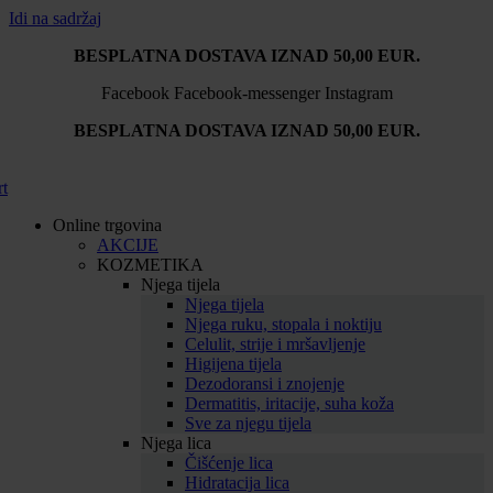
Idi na sadržaj
BESPLATNA DOSTAVA IZNAD 50,00 EUR.
Facebook
Facebook-messenger
Instagram
BESPLATNA DOSTAVA IZNAD 50,00 EUR.
rt
Online trgovina
AKCIJE
KOZMETIKA
Njega tijela
Njega tijela
Njega ruku, stopala i noktiju
Celulit, strije i mršavljenje
Higijena tijela
Dezodoransi i znojenje
Dermatitis, iritacije, suha koža
Sve za njegu tijela
Njega lica
Čišćenje lica
Hidratacija lica