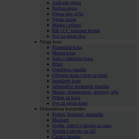
Anti-age njega
Noćna njega
Njega oko očiju
Njega usana
Maske i pilinzi
BB i CC tonirane kreme
Sve za njegu lica
Njega kose
Normalna kosa
Masna kosa
Suha i oštećena kosa
Prhut
Osjetljivo vlasište
Obojana kosa i boje za kosu
Ispadanje kose
Seboroični dermatitis vlasišta
Maske, regeneratori, sprejevi, ulja
Pribor za kosu
Sve za njegu kose
Dekorativna kozmetika
Puderi, bronzeri, rumenila
Maskare
Sjajila, ruževi i olovke za usne
Sjenila i olovke za oči
Čistaći šminke