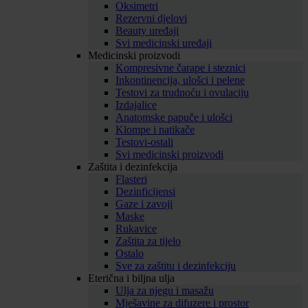
Oksimetri
Rezervni djelovi
Beauty uređaji
Svi medicinski uređaji
Medicinski proizvodi
Kompresivne čarape i steznici
Inkontinencija, ulošci i pelene
Testovi za trudnoću i ovulaciju
Izdajalice
Anatomske papuče i ulošci
Klompe i natikače
Testovi-ostali
Svi medicinski proizvodi
Zaštita i dezinfekcija
Flasteri
Dezinficijensi
Gaze i zavoji
Maske
Rukavice
Zaštita za tijelo
Ostalo
Sve za zaštitu i dezinfekciju
Eterična i biljna ulja
Ulja za njegu i masažu
Mješavine za difuzere i prostor