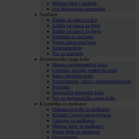
Mirisne linije i parfemi
Sva dekorativna kozmetika
Sunčanje
Zaštita od sunca za lice
Zaštita od sunca za tijelo
Zaštita od sunca za djecu
Priprema za sunčanje
Njega nakon sunčanja
Samotamnjenje
Sve za sunčanje
Dermatološka njega kože
Masna i problematična koža
Crvenilo, alergije, reaktivna koža
Suha i atopična koža
Nepravilnosti, ožiljci i hiperpigmentacije
Psorijaza
Seboroični dermatitis kože
Sve za dermatološku njega kože
Kozmetika za muškarce
Hidratacija kože za muškarce
Brijanje i njega nakon brijanja
Anti-age za muškarce
Mirisne linije za muškarce
Njega tijela za muškarce
Dezodoransi