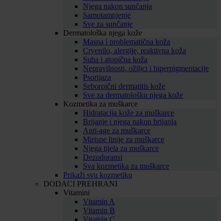
Njega nakon sunčanja
Samotamnjenje
Sve za sunčanje
Dermatološka njega kože
Masna i problematična koža
Crvenilo, alergije, reaktivna koža
Suha i atopična koža
Nepravilnosti, ožiljci i hiperpigmentacije
Psorijaza
Seboroični dermatitis kože
Sve za dermatološku njega kože
Kozmetika za muškarce
Hidratacija kože za muškarce
Brijanje i njega nakon brijanja
Anti-age za muškarce
Mirisne linije za muškarce
Njega tijela za muškarce
Dezodoransi
Sva kozmetika za muškarce
Prikaži svu kozmetiku
DODACI PREHRANI
Vitamini
Vitamin A
Vitamin B
Vitamin C