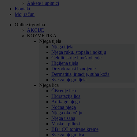
Ankete i upitnici
Kontakt
Moj račun
Online trgovina
AKCIJE
KOZMETIKA
Njega tijela
Njega tijela
Njega ruku, stopala i noktiju
Celulit, strije i mršavljenje
Higijena tijela
Dezodoransi i znojenje
Dermatitis, iritacije, suha koža
Sve za njegu tijela
Njega lica
Čišćenje lica
Hidratacija lica
Anti-age njega
Noćna njega
Njega oko očiju
Njega usana
Maske i pilinzi
BB i CC tonirane kreme
Sve za njegu lica