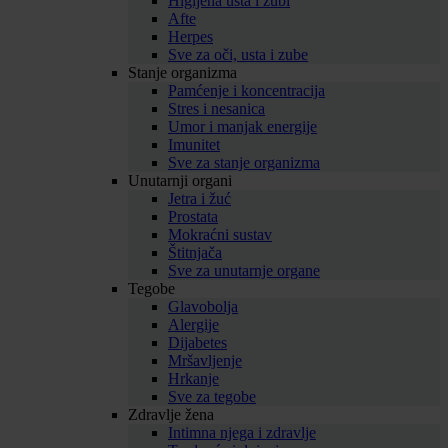
Higijena usta i zubi
Afte
Herpes
Sve za oči, usta i zube
Stanje organizma
Pamćenje i koncentracija
Stres i nesanica
Umor i manjak energije
Imunitet
Sve za stanje organizma
Unutarnji organi
Jetra i žuć
Prostata
Mokraćni sustav
Štitnjača
Sve za unutarnje organe
Tegobe
Glavobolja
Alergije
Dijabetes
Mršavljenje
Hrkanje
Sve za tegobe
Zdravlje žena
Intimna njega i zdravlje