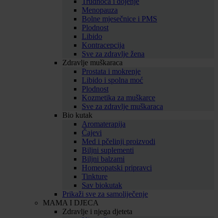
Trudnoća i dojenje
Menopauza
Bolne mjesečnice i PMS
Plodnost
Libido
Kontracepcija
Sve za zdravlje žena
Zdravlje muškaraca
Prostata i mokrenje
Libido i spolna moć
Plodnost
Kozmetika za muškarce
Sve za zdravlje muškaraca
Bio kutak
Aromaterapija
Čajevi
Med i pčelinji proizvodi
Biljni suplementi
Biljni balzami
Homeopatski pripravci
Tinkture
Sav biokutak
Prikaži sve za samoliječenje
MAMA I DJECA
Zdravlje i njega djeteta