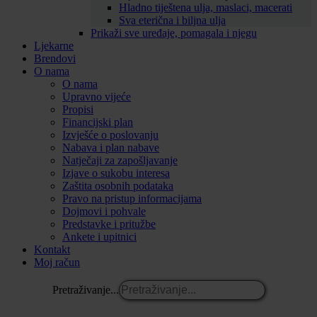
Hladno tiještena ulja, maslaci, macerati
Sva eterična i biljna ulja
Prikaži sve uređaje, pomagala i njegu
Ljekarne
Brendovi
O nama
O nama
Upravno vijeće
Propisi
Financijski plan
Izvješće o poslovanju
Nabava i plan nabave
Natječaji za zapošljavanje
Izjave o sukobu interesa
Zaštita osobnih podataka
Pravo na pristup informacijama
Dojmovi i pohvale
Predstavke i pritužbe
Ankete i upitnici
Kontakt
Moj račun
Pretraživanje...