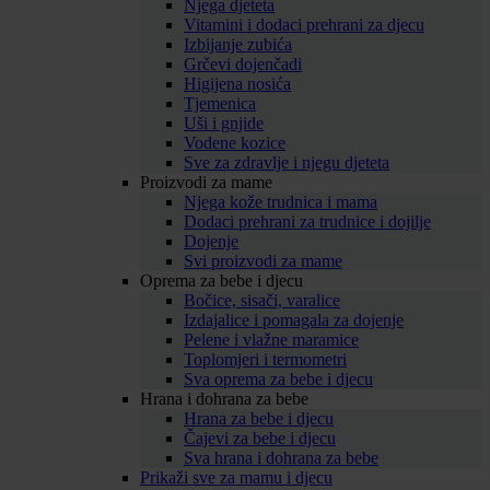
Njega djeteta
Vitamini i dodaci prehrani za djecu
Izbijanje zubića
Grčevi dojenčadi
Higijena nosića
Tjemenica
Uši i gnjide
Vodene kozice
Sve za zdravlje i njegu djeteta
Proizvodi za mame
Njega kože trudnica i mama
Dodaci prehrani za trudnice i dojilje
Dojenje
Svi proizvodi za mame
Oprema za bebe i djecu
Bočice, sisači, varalice
Izdajalice i pomagala za dojenje
Pelene i vlažne maramice
Toplomjeri i termometri
Sva oprema za bebe i djecu
Hrana i dohrana za bebe
Hrana za bebe i djecu
Čajevi za bebe i djecu
Sva hrana i dohrana za bebe
Prikaži sve za mamu i djecu