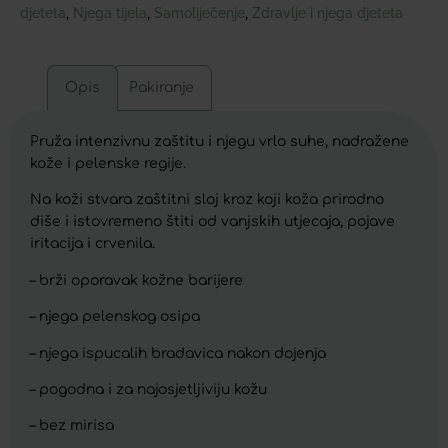
djeteta
Njega tijela
Samoliječenje
Zdravlje i njega djeteta
,
,
,
Opis
Pakiranje
Pruža intenzivnu zaštitu i njegu vrlo suhe, nadražene
kože i pelenske regije.
Na koži stvara zaštitni sloj kroz koji koža prirodno
diše i istovremeno štiti od vanjskih utjecaja, pojave
iritacija i crvenila.
– brži oporavak kožne barijere
– njega pelenskog osipa
– njega ispucalih bradavica nakon dojenja
– pogodna i za najosjetljiviju kožu
– bez mirisa