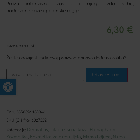
Pruža intenzivnu zaštitu i njegu vrlo suhe,
nadražene kože i pelenske regije.
6,30
€
Nema na zalihi
Želite obavijest kada ovaj proizvod ponovo dođe na zalihu?
Obavijesti me
Open toolbar
EAN:
3858894480364
SKU (C šifra):
c027332
Dermatitis, iritacije, suha koža
Hamapharm
,
,
Kategorije:
Kozmetika
Kozmetika za njegu tijela
Mama i djeca
Njega
,
,
,