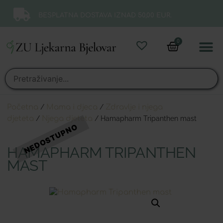
BESPLATNA DOSTAVA IZNAD 50,00 EUR.
0
Online 
Moj ra
Početna
/
Mama i djeca
/
Zdravlje i njega
djeteta
/
Njega djeteta
/ Hamapharm Tripanthen mast
HAMAPHARM TRIPANTHEN
MAST