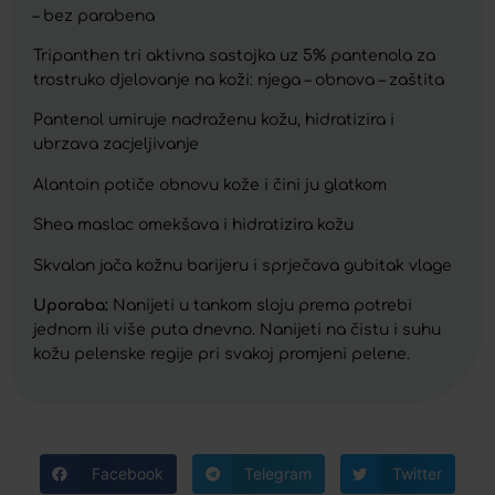
– bez parabena
Tripanthen tri aktivna sastojka uz 5% pantenola za
trostruko djelovanje na koži: njega – obnova – zaštita
Pantenol umiruje nadraženu kožu, hidratizira i
ubrzava zacjeljivanje
Alantoin potiče obnovu kože i čini ju glatkom
Shea maslac omekšava i hidratizira kožu
Skvalan jača kožnu barijeru i sprječava gubitak vlage
Uporaba:
Nanijeti u tankom sloju prema potrebi
jednom ili više puta dnevno. Nanijeti na čistu i suhu
kožu pelenske regije pri svakoj promjeni pelene.
Facebook
Telegram
Twitter