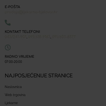
E-POŠTA
prodaja@ljekarna-bjelovar.hr
KONTAKT TELEFONI
043/241-907
091/618-9163
091/603-8577
,
,
RADNO VRIJEME
07:00-20:00
NAJPOSJEĆENIJE STRANICE
Naslovnica
Web trgovina
Ljekarne