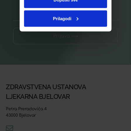
Prilagodi
Prijava ⟶
ZDRAVSTVENA USTANOVA
LJEKARNA BJELOVAR
Petra Preradovića 4
43000 Bjelovar