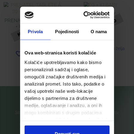
D3 + K1 BABY
PRENATAL TABLETE Á 30
+ KAPSULE Á 30
7,26
€
Privola
Pojedinosti
O nama
16,78
€
Dodaj u listu želja
Ova web-stranica koristi kolačiće
Dodaj u listu želja
Kolačiće upotrebljavamo kako bismo
Pročitaj više
Pročitaj više
personalizirali sadržaj i oglase,
omogućili značajke društvenih medija i
analizirali promet. Isto tako, podatke o
vašoj upotrebi naše web-lokacije
dijelimo s partnerima za društvene
medije, oglašavanje i analizu, a oni ih
mogu kombinirati s drugim podacima
Saznajte prvi za nove proizvode i ekskluzivne promocije
koje ste im pružili ili koje su prikupili dok
Prijavite se na listu za novosti
ste upotrebljavali njihove usluge.
Dopusti sve