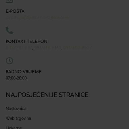
E-POŠTA
prodaja@ljekarna-bjelovar.hr
KONTAKT TELEFONI
043/241-907
091/618-9163
091/603-8577
,
,
RADNO VRIJEME
07:00-20:00
NAJPOSJEĆENIJE STRANICE
Naslovnica
Web trgovina
Ljekarne