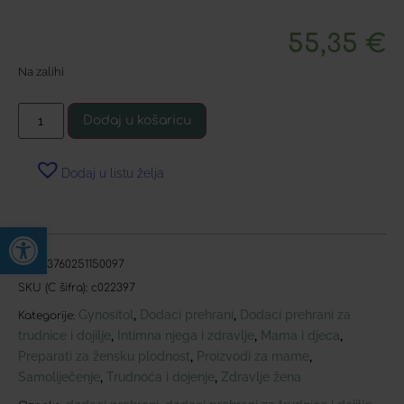
55,35
€
Na zalihi
Dodaj u košaricu
Dodaj u listu želja
Open toolbar
EAN:
3760251150097
SKU (C šifra):
c022397
Gynositol
Dodaci prehrani
Dodaci prehrani za
,
,
Kategorije:
trudnice i dojilje
Intimna njega i zdravlje
Mama i djeca
,
,
,
Preparati za žensku plodnost
Proizvodi za mame
,
,
Samoliječenje
Trudnoća i dojenje
Zdravlje žena
,
,