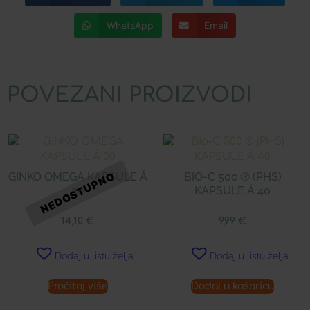
WhatsApp
Email
POVEZANI PROIZVODI
GINKO OMEGA KAPSULE Á
BIO-C 500 ® (PHS)
30
KAPSULE Á 40
14,10
€
9,99
€
Dodaj u listu želja
Dodaj u listu želja
Pročitaj više
Dodaj u košaricu