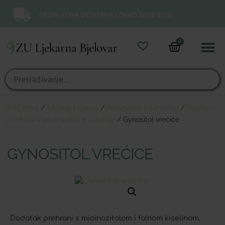
BESPLATNA DOSTAVA IZNAD 50,00 EUR.
0
Online 
Moj ra
Početna
/
Mama i djeca
/
Proizvodi za mame
/
Dodaci
prehrani za trudnice i dojilje
/ Gynositol vrećice
GYNOSITOL VREĆICE
Dodatak prehrani s mioinozitolom i folnom kiselinom.