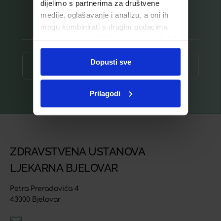
dijelimo s partnerima za društvene
medije, oglašavanje i analizu, a oni ih
mogu kombinirati s drugim podacima
koje ste im pružili ili koje su prikupili dok
ste upotrebljavali njihove usluge.
Dopusti sve
Prijava ⟶
Prilagodi
ZDRAVSTVENA USTANOVA
LJEKARNA BJELOVAR
Petra Preradovića 4
43000 Bjelovar