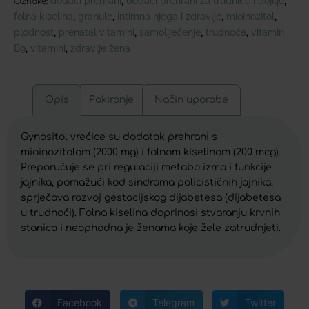
dodaci prehrani
dodaci prehrani za trudnice i dojilje
,
,
Oznake:
folna kiselina
granule
intimna njega i zdravlje
mioinozitol
,
,
,
,
plodnost
prenatal vitamini
samoliječenje
trudnoća
vitamin
,
,
,
,
B9
vitamini
zdravlje žena
,
,
Opis
Pakiranje
Način uporabe
Gynositol vrećice su dodatak prehrani s
mioinozitolom (2000 mg) i folnom kiselinom (200 mcg).
Preporučuje se pri regulaciji metabolizma i funkcije
jajnika, pomažući kod sindroma policističnih jajnika,
sprječava razvoj gestacijskog dijabetesa (dijabetesa
u trudnoći). Folna kiselina doprinosi stvaranju krvnih
stanica i neophodna je ženama koje žele zatrudnjeti.
Facebook
Telegram
Twitter