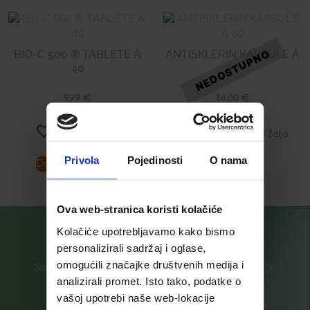
BIO-C 500 ® TABLETE Á
ANTISKLERIN KAPSULE Á
40
60
9,99
€
14,00
€
Dodaj u listu želja
Dodaj u listu želja
Privola
Pojedinosti
O nama
Dodaj u košaricu
Pročitaj više
Ova web-stranica koristi kolačiće
Kolačiće upotrebljavamo kako bismo
personalizirali sadržaj i oglase,
omogućili značajke društvenih medija i
Saznajte prvi za nove proizvode i ekskluzivne promocije
analizirali promet. Isto tako, podatke o
Prijavite se na listu za novosti
vašoj upotrebi naše web-lokacije