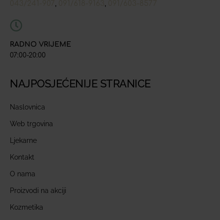
043/241-907
091/618-9163
091/603-8577
,
,
RADNO VRIJEME
07:00-20:00
NAJPOSJEĆENIJE STRANICE
Naslovnica
Web trgovina
Ljekarne
Kontakt
O nama
Proizvodi na akciji
Kozmetika