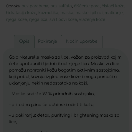
bez parabena
bez sulfata
čišćenje pora
čistači kože
,
,
,
,
Oznake:
hidratacija kože
kozmetika
maska
maske i pilinzi
matiranje
,
,
,
,
,
njega kože
njega lica
svi tipovi kože
vlaženje kože
,
,
,
Opis
Pakiranje
Način uporabe
Gaia Naturelle maska za lice, važan za proizvod kojim
ćete upotpuniti tjedni ritual njege lica. Maske za lice
pomažu nahraniti kožu bogatim aktivnim sastojcima,
koji poboljšavaju izgled vaše kože i mogu pomoći u
uklanjanju nekih nedostataka na koži.
– Maske sadrže 97 % prirodnih sastojaka,
– prirodna glina će dubinski očistiti kožu,
– u pakiranju: detox, purifying i brightening maska za
lice,