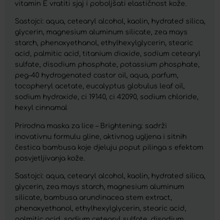
vitamin E vratiti sjaj i poboljšati elastičnost kože.
Sastojci: aqua, cetearyl alcohol, kaolin, hydrated silica,
glycerin, magnesium aluminum silicate, zea mays
starch, phenoxyethanol, ethylhexylglycerin, stearic
acid, palmitic acid, titanium dioxide, sodium cetearyl
sulfate, disodium phosphate, potassium phosphate,
peg-40 hydrogenated castor oil, aqua, parfum,
tocopheryl acetate, eucalyptus globulus leaf oil,
sodium hydroxide, ci 19140, ci 42090, sodium chloride,
hexyl cinnamal
Prirodna maska za lice – Brightening: sadrži
inovativnu formulu gline, aktivnog ugljena i sitnih
čestica bambusa koje djeluju poput pilinga s efektom
posvjetljivanja kože.
Sastojci: aqua, cetearyl alcohol, kaolin, hydrated silica,
glycerin, zea mays starch, magnesium aluminum
silicate, bambusa arundinacea stem extract,
phenoxyethanol, ethylhexylglycerin, stearic acid,
palmitic acid, sodium cetearyl sulfate, disodium