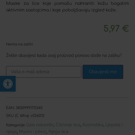
Maske za lice koje pomažu nahraniti kožu bogatim
aktivnim sastojcima i koje poboljšavaju izgled kože.
5,97
€
Nema na zalihi
Želite obavijest kada ovaj proizvod ponovo dođe na zalihu?
Obavijesti me
Open toolbar
EAN:
3830999170340
SKU (C šifra):
c026012
Gaia naturelle
Čišćenje lica
Kozmetika
Ljepota i
,
,
,
Kategorije:
njega
Maske i pilinzi
Njega lica
,
,