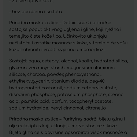
– za sve tipove kože,
– bez parabena i sulfata.
Prirodna maska za lice – Detox: sadrži prirodne
sastojke poput aktivnog ugljena i gline, koji nježno i
temeljito čiste kože lica. Učinkovito uklanjaju
nečistoće i ostatke masnoće s kože, vitamin E će vašu
kožu nahraniti i vratiti svježinu umornoj koži.
Sastojci: aqua, cetearyl alcohol, kaolin, hydrated silica,
glycerin, zea mays starch, magnesium aluminum
silicate, charcoal powder, phenoxyethanol,
ethylhexylglycerin, titanium dioxide, peg-40
hydrogenated castor oil, sodium cetearyl sulfate,
disodium phosphate, potassium phosphate, stearic
acid, palmitic acid, parfum, tocopheryl acetate,
sodium hydroxide, hexyl cinnamal, citronello
Prirodna maska za lice – Purifying: sadrži bijelu glinu i
ulje eukaliptus koji uklanjaju mrtve stanice s kože.
Bijela glina će s površine apsorbirati višak masnoće a