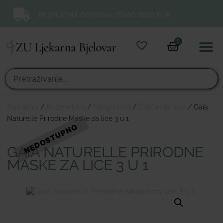
BESPLATNA DOSTAVA IZNAD 50,00 EUR.
0
Online 
Moj ra
Početna
/
Kozmetika
/
Njega lica
/
Čišćenje lica
/ Gaia
Naturelle Prirodne Maske za lice 3 u 1
GAIA NATURELLE PRIRODNE
MASKE ZA LICE 3 U 1