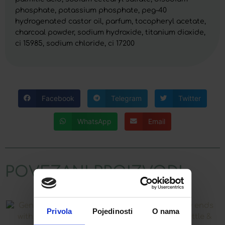
phosphate, potassium phosphate, peg-40
hydrogenated castor oil, parfum, tocopheryl acetate,
charcoal powder, sodium hydroxide, titanium dioxide,
ci 15985, sodium chloride, ci 17200
Facebook
Telegram
Twitter
WhatsApp
Email
POVEZANI PROIZVODI
Privola
Pojedinosti
O nama