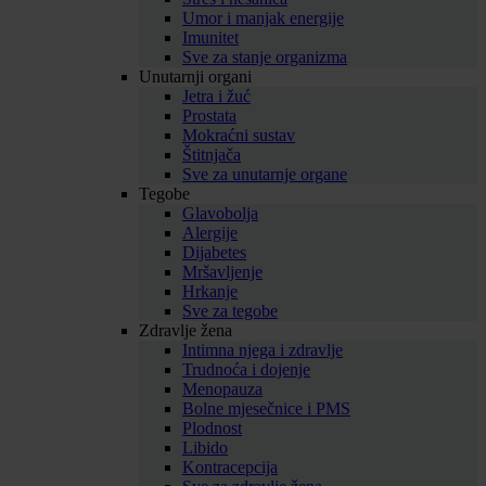
Umor i manjak energije
Imunitet
Sve za stanje organizma
Unutarnji organi
Jetra i žuć
Prostata
Mokraćni sustav
Štitnjača
Sve za unutarnje organe
Tegobe
Glavobolja
Alergije
Dijabetes
Mršavljenje
Hrkanje
Sve za tegobe
Zdravlje žena
Intimna njega i zdravlje
Trudnoća i dojenje
Menopauza
Bolne mjesečnice i PMS
Plodnost
Libido
Kontracepcija