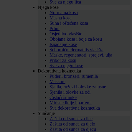
Sve za njegu lica
Njega kose
Normalna kosa
Masna kosa
Suha i oštećena kosa
Prhut
Osjetljivo vlasište
Obojana kosa i boje za kosu
Ispadanje kose
Seboroični dermatitis vlasišta
Maske, regeneratori, sprejevi, ulja
Pribor za kosu
Sve za njegu kose
Dekorativna kozmetika
Puderi, bronzeri, rumenila
Maskare
Sjajila, ruževi i olovke za usne
Sjenila i olovke za oči
Čistaći šminke
Mirisne linije i parfemi
Sva dekorativna kozmetika
Sunčanje
Zaštita od sunca za lice
Zaštita od sunca za tijelo
Zaštita od sunca za djecu