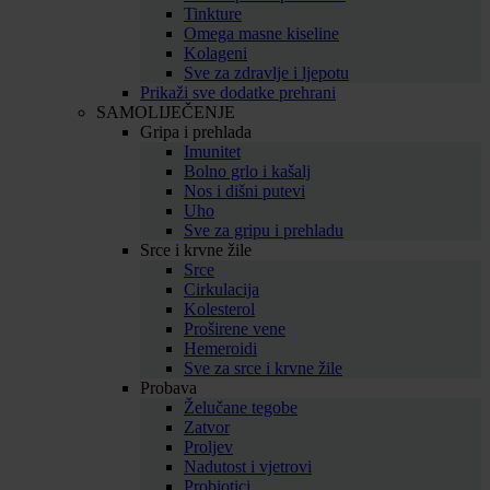
Tinkture
Omega masne kiseline
Kolageni
Sve za zdravlje i ljepotu
Prikaži sve dodatke prehrani
SAMOLIJEČENJE
Gripa i prehlada
Imunitet
Bolno grlo i kašalj
Nos i dišni putevi
Uho
Sve za gripu i prehladu
Srce i krvne žile
Srce
Cirkulacija
Kolesterol
Proširene vene
Hemeroidi
Sve za srce i krvne žile
Probava
Želučane tegobe
Zatvor
Proljev
Nadutost i vjetrovi
Probiotici