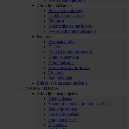
Sve za zdravlje žena
Zdravlje muškaraca
Prostata i mokrenje
Libido i spolna moć
Plodnost
Kozmetika za muškarce
Sve za zdravlje muškaraca
Bio kutak
Aromaterapija
Čajevi
Med i pčelinji proizvodi
Biljni suplementi
Biljni balzami
Homeopatski pripravci
Tinkture
Sav biokutak
Prikaži sve za samoliječenje
MAMA I DJECA
Zdravlje i njega djeteta
Njega djeteta
Vitamini i dodaci prehrani za djecu
Izbijanje zubića
Grčevi dojenčadi
Higijena nosića
Tjemenica