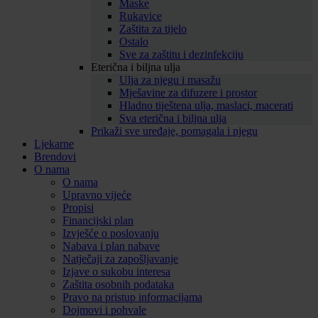
Maske
Rukavice
Zaštita za tijelo
Ostalo
Sve za zaštitu i dezinfekciju
Eterična i biljna ulja
Ulja za njegu i masažu
Mješavine za difuzere i prostor
Hladno tiještena ulja, maslaci, macerati
Sva eterična i biljna ulja
Prikaži sve uređaje, pomagala i njegu
Ljekarne
Brendovi
O nama
O nama
Upravno vijeće
Propisi
Financijski plan
Izvješće o poslovanju
Nabava i plan nabave
Natječaji za zapošljavanje
Izjave o sukobu interesa
Zaštita osobnih podataka
Pravo na pristup informacijama
Dojmovi i pohvale