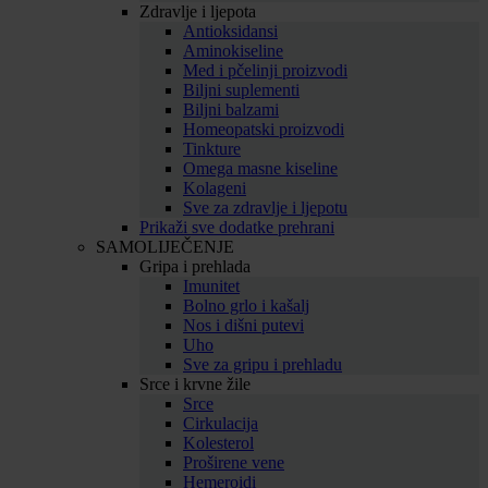
Zdravlje i ljepota
Antioksidansi
Aminokiseline
Med i pčelinji proizvodi
Biljni suplementi
Biljni balzami
Homeopatski proizvodi
Tinkture
Omega masne kiseline
Kolageni
Sve za zdravlje i ljepotu
Prikaži sve dodatke prehrani
SAMOLIJEČENJE
Gripa i prehlada
Imunitet
Bolno grlo i kašalj
Nos i dišni putevi
Uho
Sve za gripu i prehladu
Srce i krvne žile
Srce
Cirkulacija
Kolesterol
Proširene vene
Hemeroidi