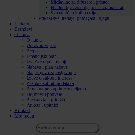
Mješavine za difuzere i prostor
Hladno tiještena ulja, maslaci, macerati
Sva eterična i biljna ulja
Prikaži sve uređaje, pomagala i njegu
Ljekarne
Brendovi
O nama
O nama
Upravno vijeće
Propisi
Financijski plan
Izvješće o poslovanju
Nabava i plan nabave
Natječaji za zapošljavanje
Izjave o sukobu interesa
Zaštita osobnih podataka
Pravo na pristup informacijama
Dojmovi i pohvale
Predstavke i pritužbe
Ankete i upitnici
Kontakt
Moj račun
Pretraživanje...