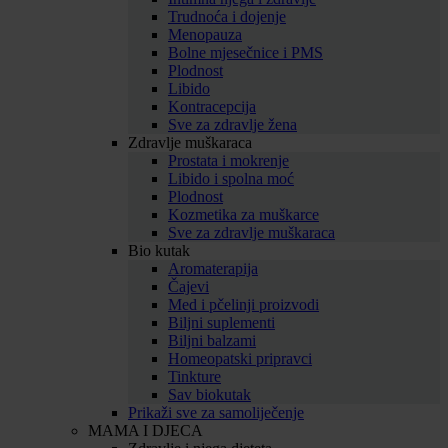
Trudnoća i dojenje
Menopauza
Bolne mjesečnice i PMS
Plodnost
Libido
Kontracepcija
Sve za zdravlje žena
Zdravlje muškaraca
Prostata i mokrenje
Libido i spolna moć
Plodnost
Kozmetika za muškarce
Sve za zdravlje muškaraca
Bio kutak
Aromaterapija
Čajevi
Med i pčelinji proizvodi
Biljni suplementi
Biljni balzami
Homeopatski pripravci
Tinkture
Sav biokutak
Prikaži sve za samoliječenje
MAMA I DJECA