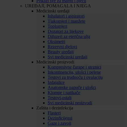
Prikaži sve za mamu i djecu
UREĐAJI, POMAGALA I NJEGA
Medicinski uređaji
Inhalatori i aspiratori
Tlakomjeri i manžete
Toplomjeri
Dozatori za lijekove
Difuzeri za eterična ulja
Oksimetri
Rezervni djelovi
Beauty uređaji
Svi medicinski uređaji
Medicinski proizvodi
Kompresivne čarape i steznici
Inkontinencija, ulošci i pelene
Testovi za trudnoću i ovulaciju
Izdajalice
Anatomske papuče i ulošci
Klompe i natikače
Testovi-ostali
Svi medicinski proizvodi
Zaštita i dezinfekcija
Flasteri
Dezinficijensi
Gaze i zavoji