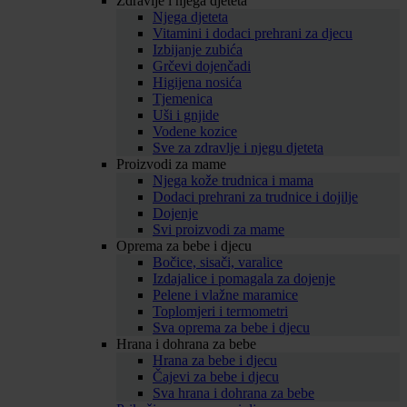
Zdravlje i njega djeteta
Njega djeteta
Vitamini i dodaci prehrani za djecu
Izbijanje zubića
Grčevi dojenčadi
Higijena nosića
Tjemenica
Uši i gnjide
Vodene kozice
Sve za zdravlje i njegu djeteta
Proizvodi za mame
Njega kože trudnica i mama
Dodaci prehrani za trudnice i dojilje
Dojenje
Svi proizvodi za mame
Oprema za bebe i djecu
Bočice, sisači, varalice
Izdajalice i pomagala za dojenje
Pelene i vlažne maramice
Toplomjeri i termometri
Sva oprema za bebe i djecu
Hrana i dohrana za bebe
Hrana za bebe i djecu
Čajevi za bebe i djecu
Sva hrana i dohrana za bebe