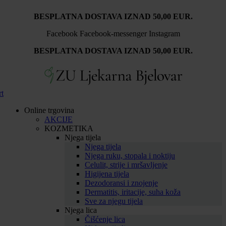
Idi
BESPLATNA DOSTAVA IZNAD 50,00 EUR.
na
sadržaj
Facebook
Facebook-messenger
Instagram
BESPLATNA DOSTAVA IZNAD 50,00 EUR.
rt
Online trgovina
AKCIJE
KOZMETIKA
Njega tijela
Njega tijela
Njega ruku, stopala i noktiju
Celulit, strije i mršavljenje
Higijena tijela
Dezodoransi i znojenje
Dermatitis, iritacije, suha koža
Sve za njegu tijela
Njega lica
Čišćenje lica