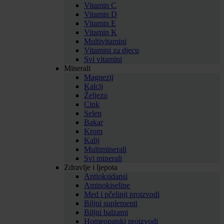
Vitamin C
Vitamin D
Vitamin E
Vitamin K
Multivitamini
Vitamini za djecu
Svi vitamini
Minerali
Magnezij
Kalcij
Željezo
Cink
Selen
Bakar
Krom
Kalij
Multiminerali
Svi minerali
Zdravlje i ljepota
Antioksidansi
Aminokiseline
Med i pčelinji proizvodi
Biljni suplementi
Biljni balzami
Homeopatski proizvodi