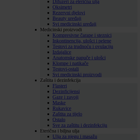
Difuzeri za eterična ulja
Oksimetri
Rezervni djelovi
Beauty uređaji
Svi medicinski uređaji
Medicinski proizvodi
Kompresivne čarape i steznici
Inkontinencija, ulošci i pelene
Testovi za trudnoću i ovulaciju
Izdajalice
Anatomske papuče i ulošci
Klompe i natikače
Testovi-ostali
Svi medicinski proizvodi
Zaštita i dezinfekcija
Flasteri
Dezinficijensi
Gaze i zavoji
Maske
Rukavice
Zaštita za tijelo
Ostalo
Sve za zaštitu i dezinfekciju
Eterična i biljna ulja
Ulja za njegu i masažu