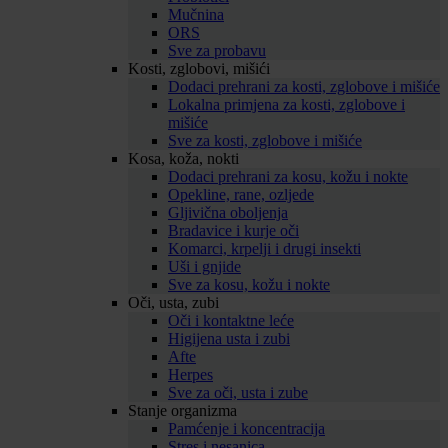
Mučnina
ORS
Sve za probavu
Kosti, zglobovi, mišići
Dodaci prehrani za kosti, zglobove i mišiće
Lokalna primjena za kosti, zglobove i
mišiće
Sve za kosti, zglobove i mišiće
Kosa, koža, nokti
Dodaci prehrani za kosu, kožu i nokte
Opekline, rane, ozljede
Gljivična oboljenja
Bradavice i kurje oči
Komarci, krpelji i drugi insekti
Uši i gnjide
Sve za kosu, kožu i nokte
Oči, usta, zubi
Oči i kontaktne leće
Higijena usta i zubi
Afte
Herpes
Sve za oči, usta i zube
Stanje organizma
Pamćenje i koncentracija
Stres i nesanica