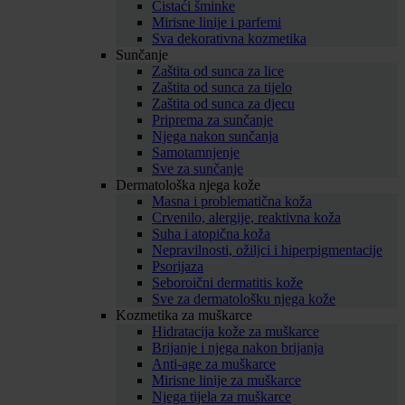
Čistaći šminke
Mirisne linije i parfemi
Sva dekorativna kozmetika
Sunčanje
Zaštita od sunca za lice
Zaštita od sunca za tijelo
Zaštita od sunca za djecu
Priprema za sunčanje
Njega nakon sunčanja
Samotamnjenje
Sve za sunčanje
Dermatološka njega kože
Masna i problematična koža
Crvenilo, alergije, reaktivna koža
Suha i atopična koža
Nepravilnosti, ožiljci i hiperpigmentacije
Psorijaza
Seboroični dermatitis kože
Sve za dermatološku njega kože
Kozmetika za muškarce
Hidratacija kože za muškarce
Brijanje i njega nakon brijanja
Anti-age za muškarce
Mirisne linije za muškarce
Njega tijela za muškarce