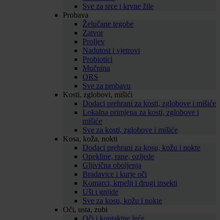
Sve za srce i krvne žile
Probava
Želučane tegobe
Zatvor
Proljev
Nadutost i vjetrovi
Probiotici
Mučnina
ORS
Sve za probavu
Kosti, zglobovi, mišići
Dodaci prehrani za kosti, zglobove i mišiće
Lokalna primjena za kosti, zglobove i
mišiće
Sve za kosti, zglobove i mišiće
Kosa, koža, nokti
Dodaci prehrani za kosu, kožu i nokte
Opekline, rane, ozljede
Gljivična oboljenja
Bradavice i kurje oči
Komarci, krpelji i drugi insekti
Uši i gnjide
Sve za kosu, kožu i nokte
Oči, usta, zubi
Oči i kontaktne leće