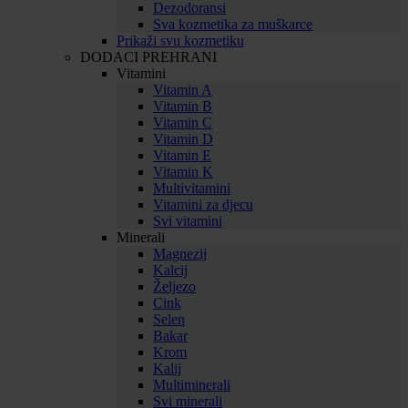
Dezodoransi
Sva kozmetika za muškarce
Prikaži svu kozmetiku
DODACI PREHRANI
Vitamini
Vitamin A
Vitamin B
Vitamin C
Vitamin D
Vitamin E
Vitamin K
Multivitamini
Vitamini za djecu
Svi vitamini
Minerali
Magnezij
Kalcij
Željezo
Cink
Selen
Bakar
Krom
Kalij
Multiminerali
Svi minerali