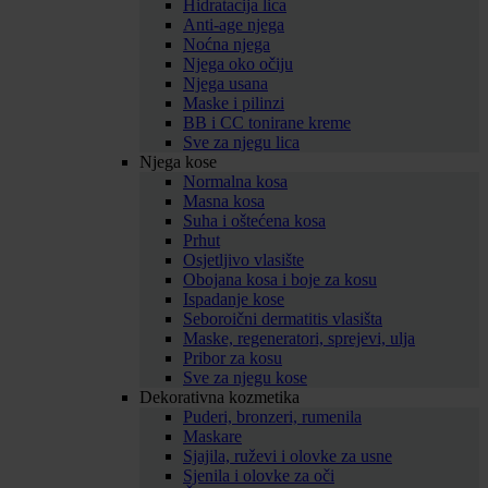
Hidratacija lica
Anti-age njega
Noćna njega
Njega oko očiju
Njega usana
Maske i pilinzi
BB i CC tonirane kreme
Sve za njegu lica
Njega kose
Normalna kosa
Masna kosa
Suha i oštećena kosa
Prhut
Osjetljivo vlasište
Obojana kosa i boje za kosu
Ispadanje kose
Seboroični dermatitis vlasišta
Maske, regeneratori, sprejevi, ulja
Pribor za kosu
Sve za njegu kose
Dekorativna kozmetika
Puderi, bronzeri, rumenila
Maskare
Sjajila, ruževi i olovke za usne
Sjenila i olovke za oči