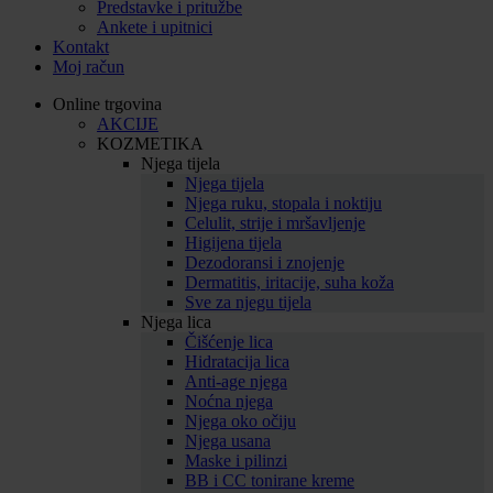
Predstavke i pritužbe
Ankete i upitnici
Kontakt
Moj račun
Online trgovina
AKCIJE
KOZMETIKA
Njega tijela
Njega tijela
Njega ruku, stopala i noktiju
Celulit, strije i mršavljenje
Higijena tijela
Dezodoransi i znojenje
Dermatitis, iritacije, suha koža
Sve za njegu tijela
Njega lica
Čišćenje lica
Hidratacija lica
Anti-age njega
Noćna njega
Njega oko očiju
Njega usana
Maske i pilinzi
BB i CC tonirane kreme