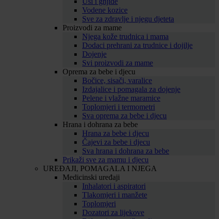
Uši i gnjide
Vodene kozice
Sve za zdravlje i njegu djeteta
Proizvodi za mame
Njega kože trudnica i mama
Dodaci prehrani za trudnice i dojilje
Dojenje
Svi proizvodi za mame
Oprema za bebe i djecu
Bočice, sisači, varalice
Izdajalice i pomagala za dojenje
Pelene i vlažne maramice
Toplomjeri i termometri
Sva oprema za bebe i djecu
Hrana i dohrana za bebe
Hrana za bebe i djecu
Čajevi za bebe i djecu
Sva hrana i dohrana za bebe
Prikaži sve za mamu i djecu
UREĐAJI, POMAGALA I NJEGA
Medicinski uređaji
Inhalatori i aspiratori
Tlakomjeri i manžete
Toplomjeri
Dozatori za lijekove