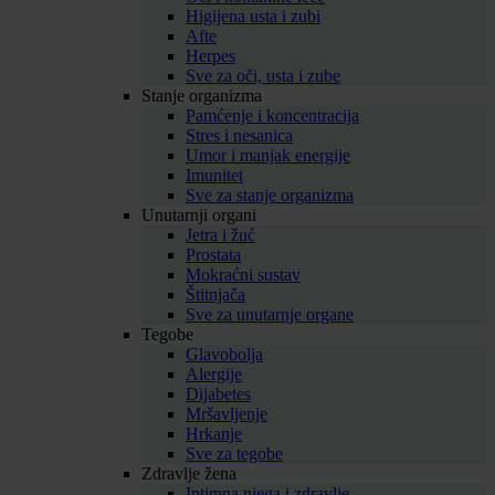
Higijena usta i zubi
Afte
Herpes
Sve za oči, usta i zube
Stanje organizma
Pamćenje i koncentracija
Stres i nesanica
Umor i manjak energije
Imunitet
Sve za stanje organizma
Unutarnji organi
Jetra i žuć
Prostata
Mokraćni sustav
Štitnjača
Sve za unutarnje organe
Tegobe
Glavobolja
Alergije
Dijabetes
Mršavljenje
Hrkanje
Sve za tegobe
Zdravlje žena
Intimna njega i zdravlje