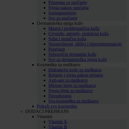
Priprema za sunčanje
Njega nakon sunčanja
Samotamnjenje
Sve za sunčanje
Dermatološka njega kože
Masna i problematična koža
Crvenilo, alergije, reaktivna koža
Suha i atopična koža
Nepravilnosti, ožiljci i hiperpigmentacije
Psorijaza
Seboroični dermatitis kože
Sve za dermatološku njega kože
Kozmetika za muškarce
Hidratacija kože za muškarce
Brijanje i njega nakon brijanja
Anti-age za muškarce
Mirisne linije za muškarce
Njega tijela za muškarce
Dezodoransi
Sva kozmetika za muškarce
Prikaži svu kozmetiku
DODACI PREHRANI
Vitamini
Vitamin A
Vitamin B