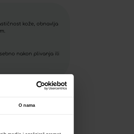
stičnost kože, obnavlja
om.
osebno nakon plivanja ili
O nama