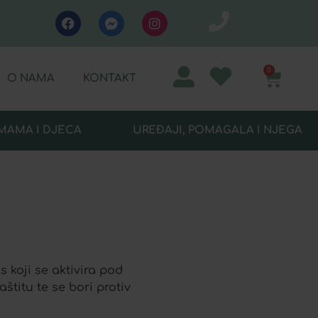
0
O NAMA
KONTAKT
MAMA I DJECA
UREĐAJI, POMAGALA I NJEGA
 koji se aktivira pod
štitu te se bori protiv