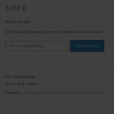
51,82
€
Nema na zalihi
Želite obavijest kada ovaj proizvod ponovo dođe na zalihu?
Obavijesti me
EAN:
3401360180666
SKU (C šifra):
C024971
,
,
,
Kategorije:
Filorga
Kozmetika
Sunčanje
Zaštita od sunca za tijelo