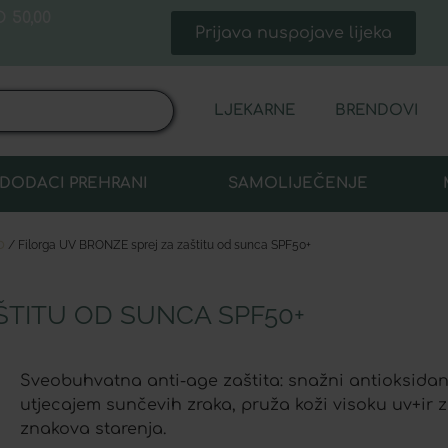
 50,00
Prijava nuspojave lijeka
LJEKARNE
BRENDOVI
DODACI PREHRANI
SAMOLIJEČENJE
o
/ Filorga UV BRONZE sprej za zaštitu od sunca SPF50+
ŠTITU OD SUNCA SPF50+
Sveobuhvatna anti-age zaštita: snažni antioksidans
utjecajem sunčevih zraka, pruža koži visoku uv+ir za
znakova starenja.