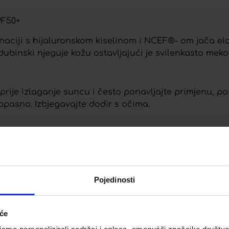
PF50+
ciji s hijaluronskom kiselinom i NCEF®- om jača ela
 dubinski njeguje kožu ostavljajući je svilenkasto mek
 prije izlaganje suncu i često ponavljajte primjenu, p
opasno. Izbjegavajte dodir s očima.
Telegram
Twitter
WhatsApp
Email
Pojedinosti
iće