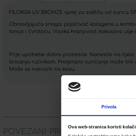
FILORGA UV BRONZE sprej za zaštitu od sunca S
Obnavljajuća snaga: pojačivač kolagena u kombina
tonus i čvrstoću. Visoka hranjivost: kokosovo ulje
Prije upotrebe dobro protresite. Nanesite na tijelo
brisanja ručnikom. Pretjerano sunčanje može biti 
Može se nanositi na kosu.
Facebook
Privola
Ova web-stranica koristi kolač
POVEZANI PROIZVODI