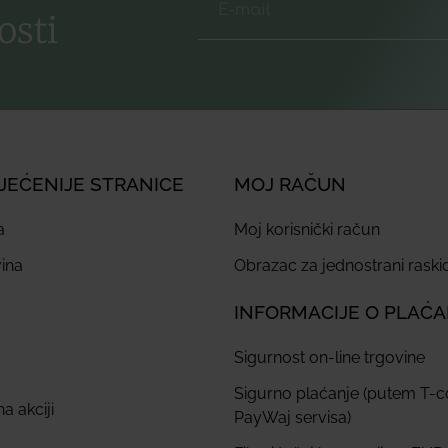
osti
JEĆENIJE STRANICE
MOJ RAČUN
a
Moj korisnički račun
ina
Obrazac za jednostrani rask
INFORMACIJE O PLAĆ
Sigurnost on-line trgovine
Sigurno plaćanje (putem T-
a akciji
PayWaj servisa)