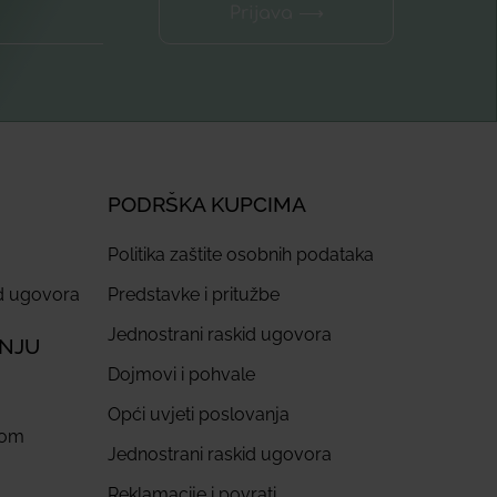
Prijava ⟶
PODRŠKA KUPCIMA
Politika zaštite osobnih podataka
id ugovora
Predstavke i pritužbe
Jednostrani raskid ugovora
ANJU
Dojmovi i pohvale
Opći uvjeti poslovanja
com
Jednostrani raskid ugovora
Reklamacije i povrati