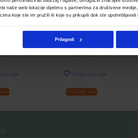
mo personalizirali sadržaj i oglase, omogućili značajke društveni
ebi naše web-lokacije dijelimo s partnerima za društvene medije, 
a koje ste im pružili ili koje su prikupili dok ste upotrebljavali
RRIES FLUID
LERBOLARIO BERRIES
Prilagodi
ELO
PARFEM
AP
L
€
28,74
€
listu želja
Dodaj u listu želja
više
Pročitaj više
ije