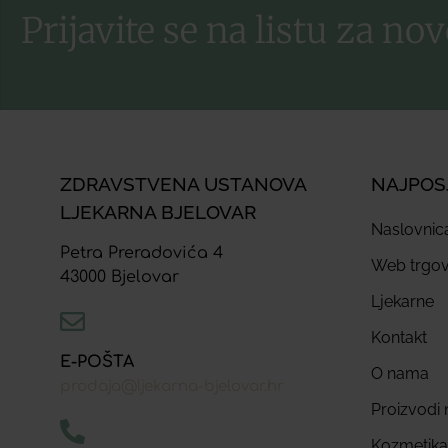
Prijavite se na listu za nov
ZDRAVSTVENA USTANOVA
NAJPOS
LJEKARNA BJELOVAR
Naslovnic
Petra Preradovića 4
Web trgov
43000 Bjelovar
Ljekarne
Kontakt
E-POŠTA
O nama
prodaja@ljekarna-bjelovar.hr
Proizvodi n
Kozmetika