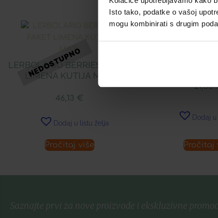
Kolačiće upotrebljavamo kako bis
Isto tako, podatke o vašoj upotr
mogu kombinirati s drugim podacim
LERBOLARIO BE
ZA TIJ
LERBOLARIO BERRIES PAKET
LIMENA KUTIJA MAXI
21,33
46,13
€
Dodaj u 
Dodaj u listu želja
Pročitaj više
Pročitaj 
Saznajte prvi za nove proizvode i ekskluzivne promoc