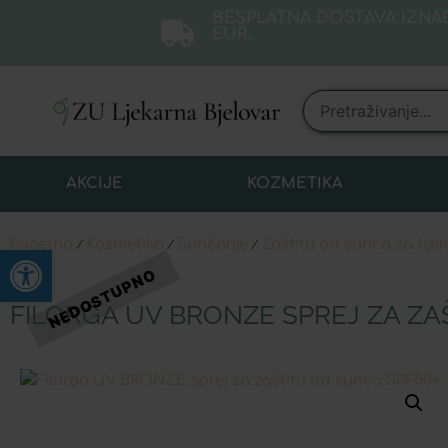
BESPLATNA DOSTAVA IZNAD
EUR.
AKCIJE
KOZMETIKA
Početna
Kozmetika
Sunčanje
Zaštita od sunca za tijel
/
/
/
Open toolbar
FILORGA UV BRONZE SPREJ ZA ZA