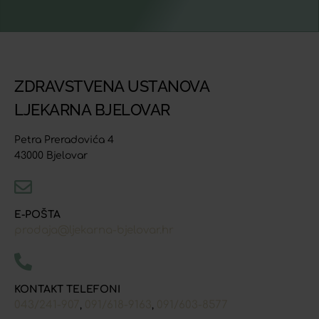
ZDRAVSTVENA USTANOVA
LJEKARNA BJELOVAR
Petra Preradovića 4
43000 Bjelovar
E-POŠTA
prodaja@ljekarna-bjelovar.hr
KONTAKT TELEFONI
043/241-907
091/618-9163
091/603-8577
,
,