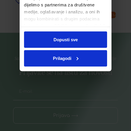
Dodaj u listu želja
dijelimo s partnerima za društvene
medije, oglašavanje i analizu, a oni ih
Pročitaj više
Dodaj u košaricu
mogu kombinirati s drugim podacima
koje ste im pružili ili koje su prikupili dok
ste upotrebljavali njihove usluge.
Dopusti sve
Prilagodi
Saznajte prvi za nove proizvode i ekskluzivne promocije
Prijavite se na listu za novosti
Prijava ⟶