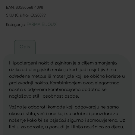
EAN:
8058056814098
SKU (C šifra):
C020099
FARMA BIJOUX
Kategorija:
Opis
Hipoalergeni nakit dizajniran je s ciljem smanjenja
rizika od alergijskih reakcija kod ljudi osjetljivih na
određene metale ili materijale koji se obično koriste u
proizvodnji nakita. Kombiniranjem ovog elegantnog
nakita s odjevnim kombinacijama dodatno se
naglašava stil i osobnost osobe.
Važno je odabrati komade koji odgovaraju ne samo
ukusu i stilu, već i one koji su udobni i pouzdani za
nošenje kako bi se osjećali sigurno i samouvjereno. Uz
liniju za odrasle, u ponudi je i linija naušnica za djecu.