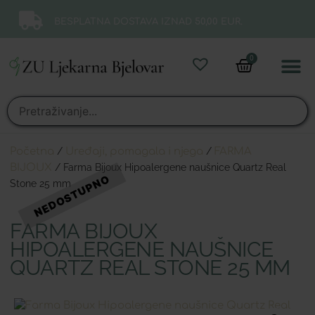
BESPLATNA DOSTAVA IZNAD 50,00 EUR.
0
Online 
Moj ra
Početna
/
Uređaji, pomagala i njega
/
FARMA
BIJOUX
/ Farma Bijoux Hipoalergene naušnice Quartz Real
Stone 25 mm
FARMA BIJOUX
HIPOALERGENE NAUŠNICE
QUARTZ REAL STONE 25 MM