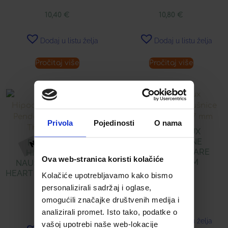
10,40
€
10,80
€
Dodaj u listu želja
Dodaj u listu želja
Pročitaj više
Pročitaj više
Privola
Pojedinosti
O nama
FARMA BIJOUX
HIPOALERGENE
FARMA BIJOUX
NAUŠNICE SQUARE
HIPOALERGENE
Ova web-stranica koristi kolačiće
HOOPS 17 MM
NAUŠNICE PENDANT
HEART GOLDEN THREADS
Kolačiće upotrebljavamo kako bismo
50 MM
15,00
€
personalizirali sadržaj i oglase,
omogućili značajke društvenih medija i
16,20
€
analizirali promet. Isto tako, podatke o
Dodaj u listu želja
vašoj upotrebi naše web-lokacije