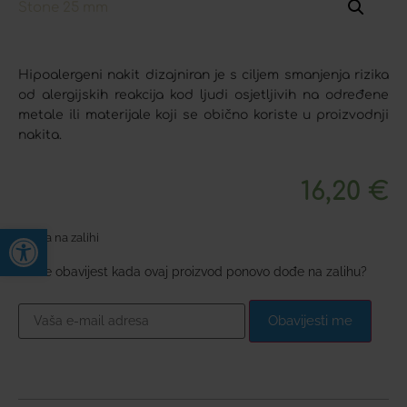
Hipoalergeni nakit dizajniran je s ciljem smanjenja rizika
od alergijskih reakcija kod ljudi osjetljivih na određene
metale ili materijale koji se obično koriste u proizvodnji
nakita.
16,20
€
Open toolbar
Nema na zalihi
Želite obavijest kada ovaj proizvod ponovo dođe na zalihu?
Obavijesti me