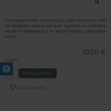
Hipoalergeni nakit dizajniran je s ciljem smanjenja rizika
od alergijskih reakcija kod ljudi osjetljivih na određene
metale ili materijale koji se obično koriste u proizvodnji
nakita.
10,00
€
Na zalihi
Open toolbar
Dodaj u košaricu
Dodaj u listu želja