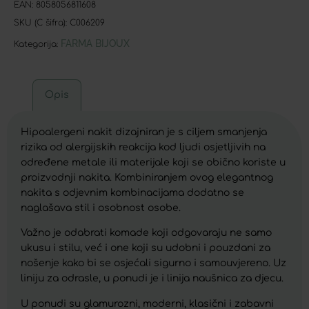
EAN:
8058056811608
SKU (C šifra):
C006209
FARMA BIJOUX
Kategorija:
Opis
Hipoalergeni nakit dizajniran je s ciljem smanjenja
rizika od alergijskih reakcija kod ljudi osjetljivih na
određene metale ili materijale koji se obično koriste u
proizvodnji nakita. Kombiniranjem ovog elegantnog
nakita s odjevnim kombinacijama dodatno se
naglašava stil i osobnost osobe.
Važno je odabrati komade koji odgovaraju ne samo
ukusu i stilu, već i one koji su udobni i pouzdani za
nošenje kako bi se osjećali sigurno i samouvjereno. Uz
liniju za odrasle, u ponudi je i linija naušnica za djecu.
U ponudi su glamurozni, moderni, klasični i zabavni