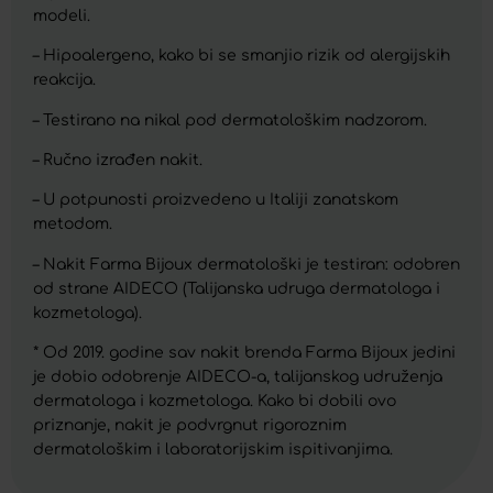
modeli.
– Hipoalergeno, kako bi se smanjio rizik od alergijskih
reakcija.
– Testirano na nikal pod dermatološkim nadzorom.
– Ručno izrađen nakit.
– U potpunosti proizvedeno u Italiji zanatskom
metodom.
– Nakit Farma Bijoux dermatološki je testiran: odobren
od strane AIDECO (Talijanska udruga dermatologa i
kozmetologa).
* Od 2019. godine sav nakit brenda Farma Bijoux jedini
je dobio odobrenje AIDECO-a, talijanskog udruženja
dermatologa i kozmetologa. Kako bi dobili ovo
priznanje, nakit je podvrgnut rigoroznim
dermatološkim i laboratorijskim ispitivanjima.