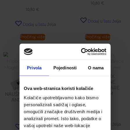
10,80
€
10,80
€
Dodaj u listu želja
Dodaj u listu želja
Pročitaj više
Pročitaj više
Privola
Pojedinosti
O nama
FARMA BIJOUX
HIPOALERGENE
FARMA BIJOUX
NAUŠNICE SQUARE
HIPOALERGENE
Ova web-stranica koristi kolačiće
HOOPS 17 MM
NAUŠNICE MAGIC WAND
Kolačiće upotrebljavamo kako bismo
AND CROWN 8 MM
personalizirali sadržaj i oglase,
15,00
€
omogućili značajke društvenih medija i
10,40
€
analizirali promet. Isto tako, podatke o
Dodaj u listu želja
vašoj upotrebi naše web-lokacije
Dodaj u listu želja