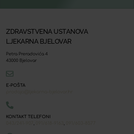
ZDRAVSTVENA USTANOVA
LJEKARNA BJELOVAR
Petra Preradovića 4
43000 Bjelovar
E-POŠTA
prodaja@ljekarna-bjelovar.hr
KONTAKT TELEFONI
043/241-907
091/618-9163
091/603-8577
,
,