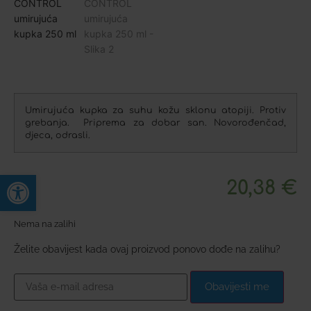
Umirujuća kupka za suhu kožu sklonu atopiji. Protiv
grebanja. Priprema za dobar san. Novorođenčad,
djeca, odrasli.
Open toolbar
20,38
€
Nema na zalihi
Želite obavijest kada ovaj proizvod ponovo dođe na zalihu?
Obavijesti me