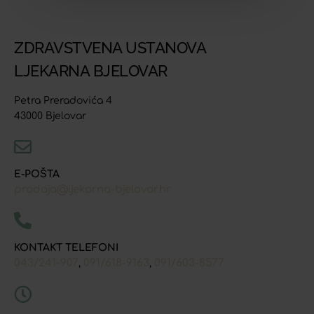
ZDRAVSTVENA USTANOVA
LJEKARNA BJELOVAR
Petra Preradovića 4
43000 Bjelovar
E-POŠTA
prodaja@ljekarna-bjelovar.hr
KONTAKT TELEFONI
043/241-907
091/618-9163
091/603-8577
,
,