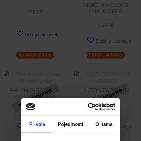
BIORELA® CHOCO
IMMUNO KIDS
10,50
€
11,44
€
Dodaj u listu želja
Dodaj u listu želja
Dodaj u košaricu
Dodaj u košaricu
PHARMAS PRO BETA
LIZZY CENTRAVIT
GLUKAN JUNIOR
LIZALICA
31,85
€
1,59
€
Privola
Pojedinosti
O nama
Dodaj u listu želja
Dodaj u listu želja
Pročitaj više
Pročitaj više