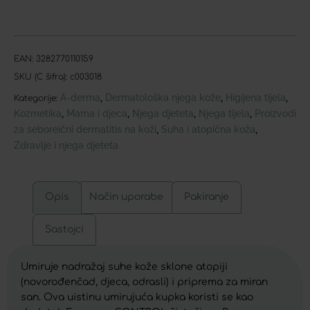
EAN:
3282770110159
SKU (C šifra):
c003018
A-derma
Dermatološka njega kože
Higijena tijela
,
,
,
Kategorije:
Kozmetika
Mama i djeca
Njega djeteta
Njega tijela
Proizvodi
,
,
,
,
za seboreični dermatitis na koži
Suha i atopična koža
,
,
Zdravlje i njega djeteta
Opis
Način uporabe
Pakiranje
Sastojci
Umiruje nadražaj suhe kože sklone atopiji
(novorođenčad, djeca, odrasli) i priprema za miran
san. Ova uistinu umirujuća kupka koristi se kao