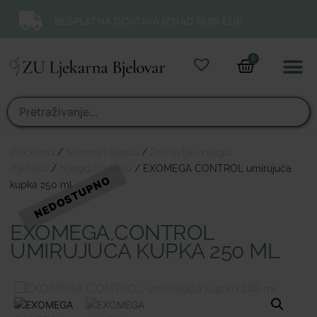
BESPLATNA DOSTAVA IZNAD 50,00 EUR.
0
Online 
Moj ra
Početna
/
Mama i djeca
/
Zdravlje i njega
djeteta
/
Njega djeteta
/ EXOMEGA CONTROL umirujuća
kupka 250 ml
EXOMEGA CONTROL
UMIRUJUĆA KUPKA 250 ML