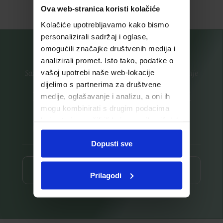
Ova web-stranica koristi kolačiće
Kolačiće upotrebljavamo kako bismo
personalizirali sadržaj i oglase,
omogućili značajke društvenih medija i
analizirali promet. Isto tako, podatke o
vašoj upotrebi naše web-lokacije
Saznajte prvi za nove proizvode i ekskluzivne promocije
dijelimo s partnerima za društvene
Prijavite se na listu za novosti
medije, oglašavanje i analizu, a oni ih
mogu kombinirati s drugim podacima
koje ste im pružili ili koje su prikupili dok
ste upotrebljavali njihove usluge.
Dopusti sve
Prijava ⟶
Prilagodi