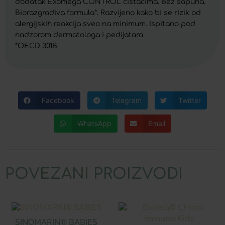
dodatak Exomega CONTROL čistačima. Bez sapuna.
Biorazgradiva formula*. Razvijeno kako bi se rizik od
alergijskih reakcija sveo na minimum. Ispitano pod
nadzorom dermatologa i pedijatara.
*OECD 301B
Facebook
Telegram
Twitter
WhatsApp
Email
POVEZANI PROIZVODI
SINOMARIN® BABIES