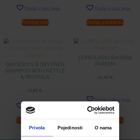
Dodaj u listu želja
Dodaj u listu želja
Pročitaj više
Dodaj u košaricu
LERBOLARIO BAOBAB
PARFEM
OILY ROOTS & DRY ENDS
SHAMPOO WITH NETTLE
& PROPOLIS
34,48
€
16,89
€
Dodaj u listu želja
Dodaj u listu želja
Dodaj u košaricu
Dodaj u košaricu
Privola
Pojedinosti
O nama