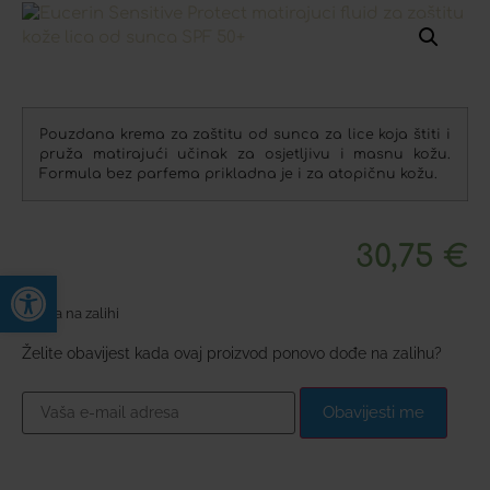
Pouzdana krema za zaštitu od sunca za lice koja štiti i
pruža matirajući učinak za osjetljivu i masnu kožu.
Formula bez parfema prikladna je i za atopičnu kožu.
30,75
€
Open toolbar
Nema na zalihi
Želite obavijest kada ovaj proizvod ponovo dođe na zalihu?
Obavijesti me