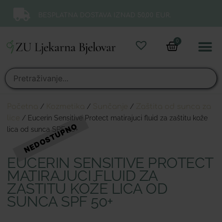
BESPLATNA DOSTAVA IZNAD 50,00 EUR.
0
Online 
Moj ra
Početna
/
Kozmetika
/
Sunčanje
/
Zaštita od sunca za
lice
/ Eucerin Sensitive Protect matirajuci fluid za zaštitu kože
lica od sunca SPF 50+
EUCERIN SENSITIVE PROTECT
MATIRAJUCI FLUID ZA
ZAŠTITU KOŽE LICA OD
SUNCA SPF 50+