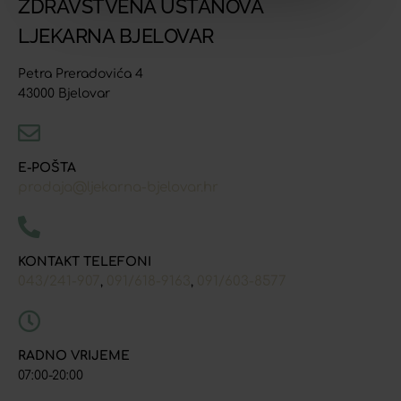
ZDRAVSTVENA USTANOVA
LJEKARNA BJELOVAR
Petra Preradovića 4
43000 Bjelovar
E-POŠTA
prodaja@ljekarna-bjelovar.hr
KONTAKT TELEFONI
043/241-907
091/618-9163
091/603-8577
,
,
RADNO VRIJEME
07:00-20:00