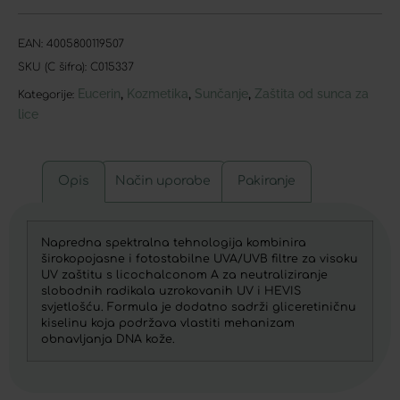
EAN:
4005800119507
SKU (C šifra):
C015337
Eucerin
Kozmetika
Sunčanje
Zaštita od sunca za
,
,
,
Kategorije:
lice
Opis
Način uporabe
Pakiranje
Napredna spektralna tehnologija kombinira
širokopojasne i fotostabilne UVA/UVB filtre za visoku
UV zaštitu s licochalconom A za neutraliziranje
slobodnih radikala uzrokovanih UV i HEVIS
svjetlošću. Formula je dodatno sadrži gliceretiničnu
kiselinu koja podržava vlastiti mehanizam
obnavljanja DNA kože.