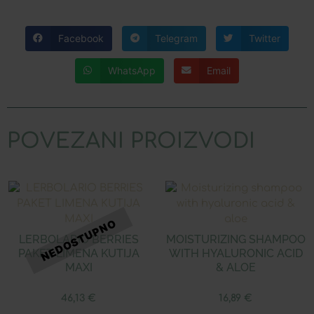
Facebook
Telegram
Twitter
WhatsApp
Email
POVEZANI PROIZVODI
LERBOLARIO BERRIES
MOISTURIZING SHAMPOO
PAKET LIMENA KUTIJA
WITH HYALURONIC ACID
MAXI
& ALOE
46,13
€
16,89
€