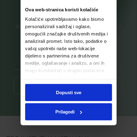
Ova web-stranica koristi kolačiće
Kolačiće upotrebljavamo kako bismo
Saznajte prvi za nove proizvode i ekskluzivne promocije
personalizirali sadržaj i oglase,
omogućili značajke društvenih medija i
Prijavite se na listu za novosti
analizirali promet. Isto tako, podatke o
vašoj upotrebi naše web-lokacije
dijelimo s partnerima za društvene
medije, oglašavanje i analizu, a oni ih
mogu kombinirati s drugim podacima
koje ste im pružili ili koje su prikupili dok
ste upotrebljavali njihove usluge.
Prijava ⟶
Dopusti sve
Prilagodi