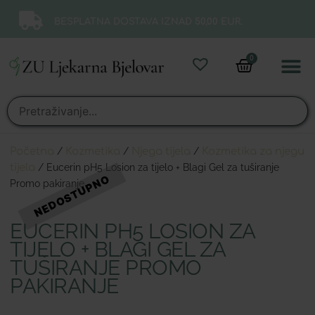
BESPLATNA DOSTAVA IZNAD 50,00 EUR.
0
Online 
Moj ra
Početna
/
Kozmetika
/
Njega tijela
/
Kozmetika za njegu
tijela
/ Eucerin pH5 Losion za tijelo + Blagi Gel za tuširanje
Promo pakiranje
EUCERIN PH5 LOSION ZA
TIJELO + BLAGI GEL ZA
TUŠIRANJE PROMO
PAKIRANJE