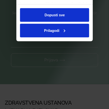
koje ste im pružili ili koje su prikupili dok
ste upotrebljavali njihove usluge.
Saznajte prvi za nove proizvode i ekskluzivne promocije
Dopusti sve
Prijavite se na listu za novosti
Prilagodi
Prijava ⟶
ZDRAVSTVENA USTANOVA