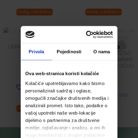
Dodaj u košaricu
Dodaj u košaricu
LERBOLARIO BAOBAB
Privola
Pojedinosti
O nama
PARFEM
APIVITA NJEŽNI ČISTAČ
ZA UKLANJANJE ŠMINKE
ZA PODRUČJE OKO OČIJU
34,48
€
Ova web-stranica koristi kolačiće
12,42
€
Kolačiće upotrebljavamo kako bismo
Dodaj u listu želja
personalizirali sadržaj i oglase,
Dodaj u listu želja
omogućili značajke društvenih medija i
analizirali promet. Isto tako, podatke o
Dodaj u košaricu
Pročitaj više
vašoj upotrebi naše web-lokacije
dijelimo s partnerima za društvene
medije, oglašavanje i analizu, a oni ih
mogu kombinirati s drugim podacima