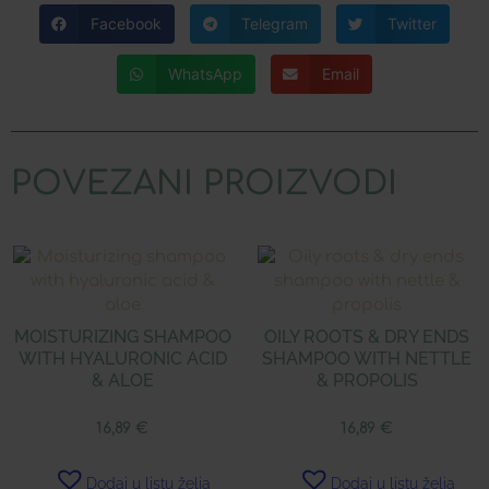
Facebook
Telegram
Twitter
WhatsApp
Email
POVEZANI PROIZVODI
MOISTURIZING SHAMPOO
OILY ROOTS & DRY ENDS
WITH HYALURONIC ACID
SHAMPOO WITH NETTLE
& ALOE
& PROPOLIS
16,89
€
16,89
€
Dodaj u listu želja
Dodaj u listu želja