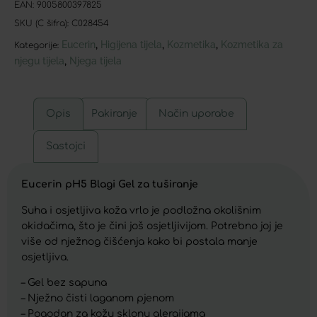
EAN:
9005800397825
SKU (C šifra):
C028454
Eucerin
Higijena tijela
Kozmetika
Kozmetika za
,
,
,
Kategorije:
njegu tijela
Njega tijela
,
Opis
Pakiranje
Način uporabe
Sastojci
Eucerin pH5 Blagi Gel za tuširanje
Suha i osjetljiva koža vrlo je podložna okolišnim
okidačima, što je čini još osjetljivijom. Potrebno joj je
više od nježnog čišćenja kako bi postala manje
osjetljiva.
– Gel bez sapuna
– Nježno čisti laganom pjenom
– Pogodan za kožu sklonu alergijama