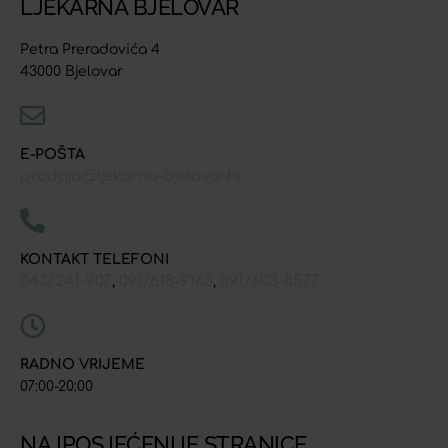
LJEKARNA BJELOVAR
Petra Preradovića 4
43000 Bjelovar
E-POŠTA
prodaja@ljekarna-bjelovar.hr
KONTAKT TELEFONI
043/241-907
091/618-9163
091/603-8577
,
,
RADNO VRIJEME
07:00-20:00
NAJPOSJEĆENIJE STRANICE