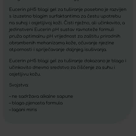
Eucerin pH5 blagi gel za tuširanje posebno je razvijen
s izuzetno blagim surfaktantima za čestu upotrebu
na suhoj i osjetljivoj koži. Čisti nježno, ali učinkovito, a
jedinstveni Eucerin pH sustav ravnoteže formuli
pruža optimalnu pH vrijednost za zaštitu prirodnih
obrambenih mehanizama kože, očuvanje njezine
otpornosti i spriječavanje daljnjeg isušivanja.
Eucerin pH5 blagi gel za tuširanje dokazano je blago i
učinkovito dnevno sredstvo za čišćenje za suhu i
osjetljivu kožu.
Svojstva:
– ne sadržava alkalne sapune
– blaga pjenasta formula
– lagani miris