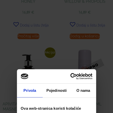
HONEY
WILLOW & PROPOLIS
16,89
€
16,89
€
Dodaj u listu želja
Dodaj u listu želja
Pročitaj više
Dodaj u košaricu
Akcija!
Privola
Pojedinosti
O nama
APIVITA GEL ZA UMIVANJE
IRIX SPREJ 75 ML
Ova web-stranica koristi kolačiće
MASNE I MJEŠOVITE KOŽE