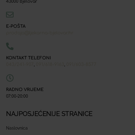
43000 Bjelovar
E-POŠTA
prodaja@ljekarna-bjelovar.hr
KONTAKT TELEFONI
043/241-907
091/618-9163
091/603-8577
,
,
RADNO VRIJEME
07:00-20:00
NAJPOSJEĆENIJE STRANICE
Naslovnica