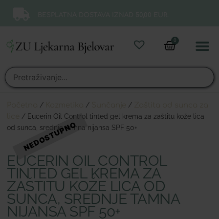
BESPLATNA DOSTAVA IZNAD 50,00 EUR.
0
Online 
Moj ra
Početna
/
Kozmetika
/
Sunčanje
/
Zaštita od sunca za
lice
/ Eucerin Oil Control tinted gel krema za zaštitu kože lica
od sunca, srednje tamna nijansa SPF 50+
EUCERIN OIL CONTROL
TINTED GEL KREMA ZA
ZAŠTITU KOŽE LICA OD
SUNCA, SREDNJE TAMNA
NIJANSA SPF 50+