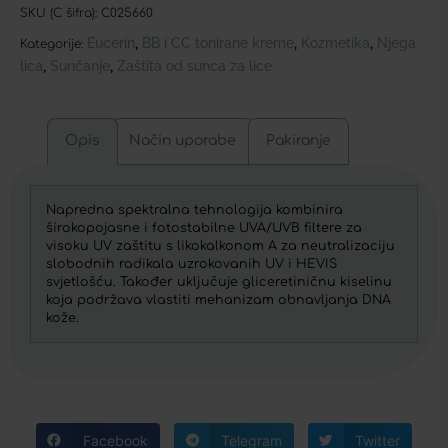
SKU (C šifra):
C025660
Eucerin
BB i CC tonirane kreme
Kozmetika
Njega
,
,
,
Kategorije:
lica
Sunčanje
Zaštita od sunca za lice
,
,
Opis
Način uporabe
Pakiranje
Napredna spektralna tehnologija kombinira
širokopojasne i fotostabilne UVA/UVB filtere za
visoku UV zaštitu s likokalkonom A za neutralizaciju
slobodnih radikala uzrokovanih UV i HEVIS
svjetlošću. Također uključuje gliceretiničnu kiselinu
koja podržava vlastiti mehanizam obnavljanja DNA
kože.
Facebook
Telegram
Twitter