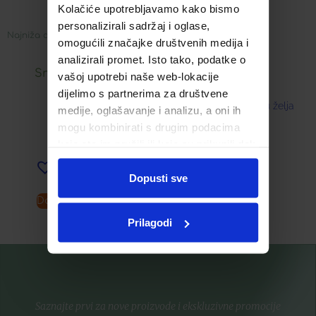
LICA
7,86
€
Kolačiće upotrebljavamo kako bismo
personalizirali sadržaj i oglase,
Najniža cijena u zadnjih 30 dana:
omogućili značajke društvenih medija i
16,89
€
analizirali promet. Isto tako, podatke o
Snižena cijena:
vašoj upotrebi naše web-lokacije
dijelimo s partnerima za društvene
Dodaj u listu želja
medije, oglašavanje i analizu, a oni ih
8,45
€
mogu kombinirati s drugim podacima
koje ste im pružili ili koje su prikupili dok
ste upotrebljavali njihove usluge.
Dodaj u listu želja
Dopusti sve
Dodaj u košaricu
Pročitaj više
Prilagodi
Saznajte prvi za nove proizvode i ekskluzivne promocije