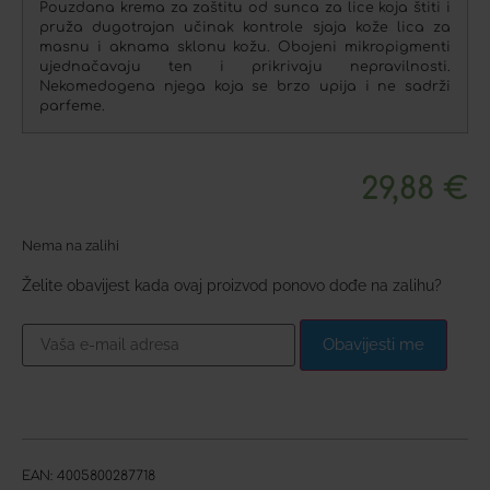
Pouzdana krema za zaštitu od sunca za lice koja štiti i
pruža dugotrajan učinak kontrole sjaja kože lica za
masnu i aknama sklonu kožu. Obojeni mikropigmenti
ujednačavaju ten i prikrivaju nepravilnosti.
Nekomedogena njega koja se brzo upija i ne sadrži
parfeme.
29,88
€
Nema na zalihi
Želite obavijest kada ovaj proizvod ponovo dođe na zalihu?
Obavijesti me
EAN:
4005800287718