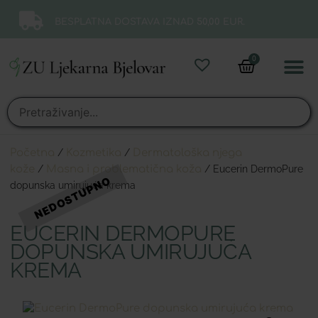
BESPLATNA DOSTAVA IZNAD 50,00 EUR.
0
Online 
Moj ra
Početna
/
Kozmetika
/
Dermatološka njega
kože
/
Masna i problematična koža
/ Eucerin DermoPure
dopunska umirujuća krema
EUCERIN DERMOPURE
DOPUNSKA UMIRUJUĆA
KREMA