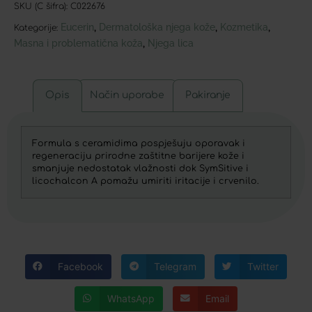
SKU (C šifra):
C022676
Eucerin
Dermatološka njega kože
Kozmetika
,
,
,
Kategorije:
Masna i problematična koža
Njega lica
,
Opis
Način uporabe
Pakiranje
Formula s ceramidima pospješuju oporavak i
regeneraciju prirodne zaštitne barijere kože i
smanjuje nedostatak vlažnosti dok SymSitive i
licochalcon A pomažu umiriti iritacije i crvenilo.
Facebook
Telegram
Twitter
WhatsApp
Email