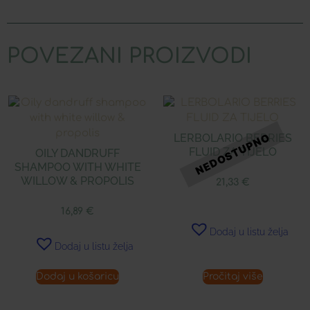
POVEZANI PROIZVODI
LERBOLARIO BERRIES
FLUID ZA TIJELO
OILY DANDRUFF
SHAMPOO WITH WHITE
WILLOW & PROPOLIS
21,33
€
16,89
€
Dodaj u listu želja
Dodaj u listu želja
Dodaj u košaricu
Pročitaj više