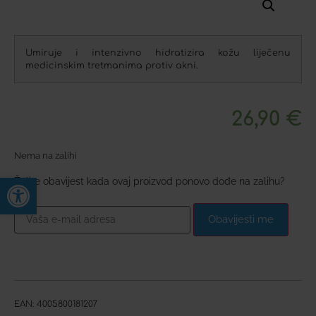
Umiruje i intenzivno hidratizira kožu liječenu
medicinskim tretmanima protiv akni.
26,90
€
Nema na zalihi
Open toolbar
Želite obavijest kada ovaj proizvod ponovo dođe na zalihu?
Obavijesti me
EAN:
4005800181207