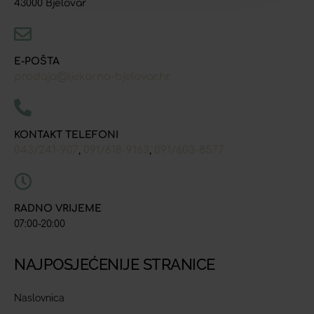
43000 Bjelovar
E-POŠTA
prodaja@ljekarna-bjelovar.hr
KONTAKT TELEFONI
043/241-907
091/618-9163
091/603-8577
,
,
RADNO VRIJEME
07:00-20:00
NAJPOSJEĆENIJE STRANICE
Naslovnica