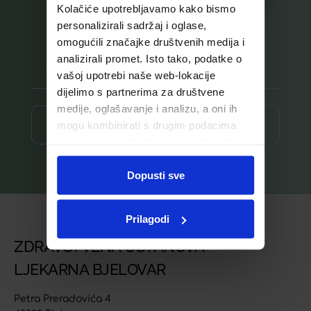
Kolačiće upotrebljavamo kako bismo
Prijavite se na listu za novosti
personalizirali sadržaj i oglase,
omogućili značajke društvenih medija i
analizirali promet. Isto tako, podatke o
vašoj upotrebi naše web-lokacije
dijelimo s partnerima za društvene
medije, oglašavanje i analizu, a oni ih
Prijava ⟶
mogu kombinirati s drugim podacima
koje ste im pružili ili koje su prikupili dok
ste upotrebljavali njihove usluge.
Dopusti sve
Prilagodi
ZDRAVSTVENA USTANOVA
LJEKARNA BJELOVAR
Petra Preradovića 4