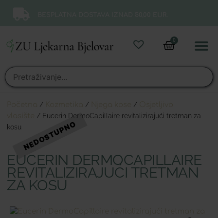
BESPLATNA DOSTAVA IZNAD 50,00 EUR.
0
Online 
Moj ra
Početna
/
Kozmetika
/
Njega kose
/
Osjetljivo
vlasište
/ Eucerin DermoCapillaire revitalizirajući tretman za
kosu
EUCERIN DERMOCAPILLAIRE
REVITALIZIRAJUĆI TRETMAN
ZA KOSU