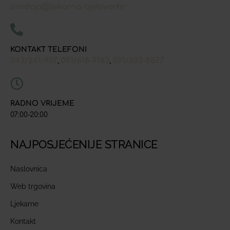
prodaja@ljekarna-bjelovar.hr
KONTAKT TELEFONI
043/241-907
091/618-9163
091/603-8577
,
,
RADNO VRIJEME
07:00-20:00
NAJPOSJEĆENIJE STRANICE
Naslovnica
Web trgovina
Ljekarne
Kontakt