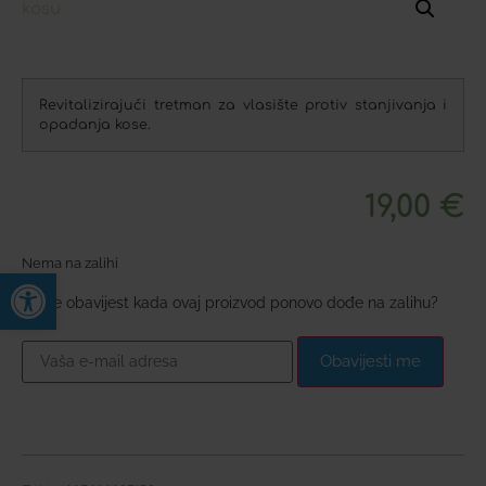
Revitalizirajući tretman za vlasište protiv stanjivanja i
opadanja kose.
19,00
€
Nema na zalihi
Open toolbar
Želite obavijest kada ovaj proizvod ponovo dođe na zalihu?
Obavijesti me