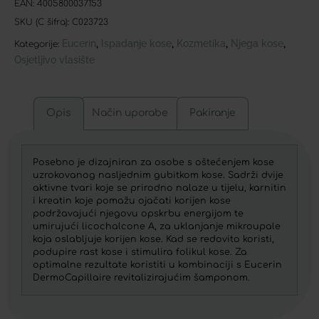
EAN:
4005800037153
SKU (C šifra):
C023723
Eucerin
Ispadanje kose
Kozmetika
Njega kose
,
,
,
,
Kategorije:
Osjetljivo vlasište
Opis
Način uporabe
Pakiranje
Posebno je dizajniran za osobe s oštećenjem kose
uzrokovanog nasljednim gubitkom kose. Sadrži dvije
aktivne tvari koje se prirodno nalaze u tijelu, karnitin
i kreatin koje pomažu ojačati korijen kose
podržavajući njegovu opskrbu energijom te
umirujući licochalcone A, za uklanjanje mikroupale
koja oslabljuje korijen kose. Kad se redovito koristi,
podupire rast kose i stimulira folikul kose. Za
optimalne rezultate koristiti u kombinaciji s Eucerin
DermoCapillaire revitalizirajućim šamponom.