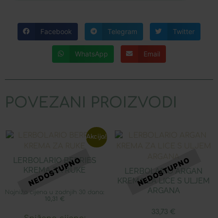
Facebook
Telegram
Twitter
WhatsApp
Email
POVEZANI PROIZVODI
Akcija!
LERBOLARIO BERRIES
KREMA ZA RUKE
LERBOLARIO ARGAN
KREMA ZA LICE S ULJEM
ARGANA
Najniža cijena u zadnjih 30 dana:
10,31
€
33,73
€