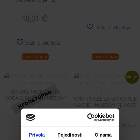
Snižena cijena:
10,31
€
Dodaj u listu želja
Dodaj u listu želja
Pročitaj više
Pročitaj više
Akcija!
APIVITA MICELARNA
VODA S RUŽOM I MEDOM
APIVITA GEL ZA UMIVANJE
MASNE I MJEŠOVITE KOŽE
LICA
15,31
€
Najniža cijena u zadnjih 30 dana:
16,89
€
Privola
Pojedinosti
O nama