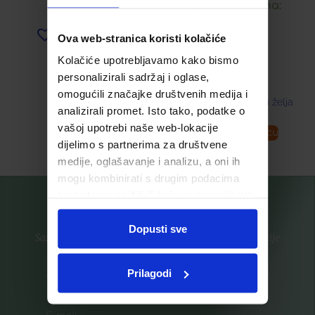
Snižena cijena:
Dodaj u listu želja
Ova web-stranica koristi kolačiće
8,45
€
Kolačiće upotrebljavamo kako bismo
personalizirali sadržaj i oglase,
omogućili značajke društvenih medija i
Dodaj u listu želja
analizirali promet. Isto tako, podatke o
vašoj upotrebi naše web-lokacije
Pročitaj više
Dodaj u košaricu
dijelimo s partnerima za društvene
medije, oglašavanje i analizu, a oni ih
mogu kombinirati s drugim podacima
koje ste im pružili ili koje su prikupili dok
ste upotrebljavali njihove usluge.
Dopusti sve
Saznajte prvi za nove proizvode i ekskluzivne promocije
Prijavite se na listu za novosti
Prilagodi