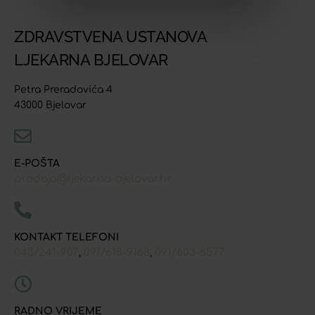
ZDRAVSTVENA USTANOVA
LJEKARNA BJELOVAR
Petra Preradovića 4
43000 Bjelovar
E-POŠTA
prodaja@ljekarna-bjelovar.hr
KONTAKT TELEFONI
043/241-907
091/618-9163
091/603-8577
,
,
RADNO VRIJEME