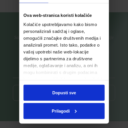
Ova web-stranica koristi kolačiće
Kolačiće upotrebljavamo kako bismo
personalizirali sadržaj i oglase,
Saznajte prvi za nove proizvode i ekskluzivne promocije
omogućili značajke društvenih medija i
analizirali promet. Isto tako, podatke o
Prijavite se na listu za novosti
vašoj upotrebi naše web-lokacije
dijelimo s partnerima za društvene
medije, oglašavanje i analizu, a oni ih
mogu kombinirati s drugim podacima
koje ste im pružili ili koje su prikupili dok
ste upotrebljavali njihove usluge.
Dopusti sve
Prijava ⟶
Prilagodi