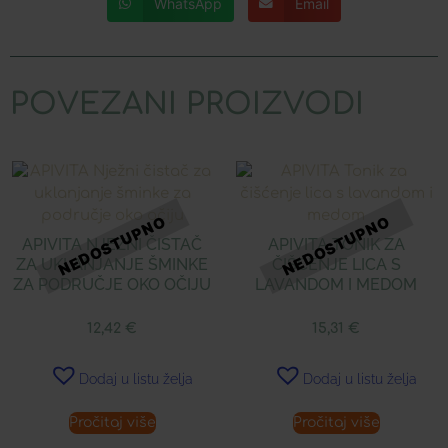
WhatsApp
Email
POVEZANI PROIZVODI
APIVITA NJEŽNI ČISTAČ
APIVITA TONIK ZA
ZA UKLANJANJE ŠMINKE
ČIŠĆENJE LICA S
ZA PODRUČJE OKO OČIJU
LAVANDOM I MEDOM
12,42
€
15,31
€
Dodaj u listu želja
Dodaj u listu želja
Pročitaj više
Pročitaj više