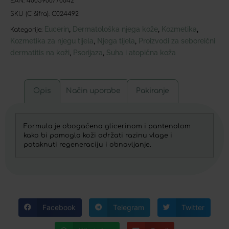
EAN:
4005900770042
SKU (C šifra):
C024492
Eucerin
Dermatološka njega kože
Kozmetika
,
,
,
Kategorije:
Kozmetika za njegu tijela
Njega tijela
Proizvodi za seboreični
,
,
dermatitis na koži
Psorijaza
Suha i atopična koža
,
,
Opis
Način uporabe
Pakiranje
Formula je obogaćena glicerinom i pantenolom
kako bi pomogla koži održati razinu vlage i
potaknuti regeneraciju i obnavljanje.
Facebook
Telegram
Twitter