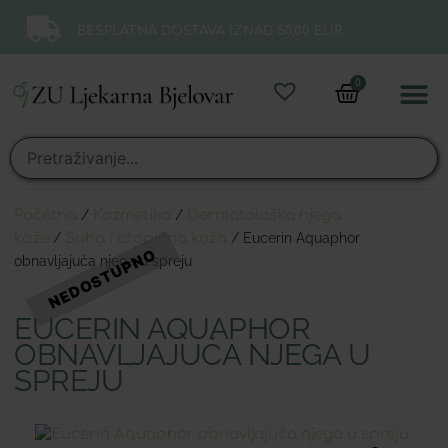
BESPLATNA DOSTAVA IZNAD 50,00 EUR.
0
Online 
Moj ra
Početna
/
Kozmetika
/
Dermatološka njega
kože
/
Suha i atopična koža
/ Eucerin Aquaphor
obnavljajuća njega u spreju
EUCERIN AQUAPHOR
OBNAVLJAJUĆA NJEGA U
SPREJU