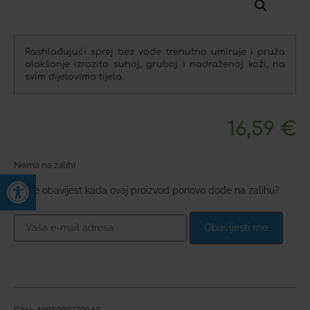
Rashlađujući sprej bez vode trenutno umiruje i pruža
olakšanje izrazito suhoj, gruboj i nadraženoj koži, na
svim dijelovima tijela.
16,59
€
Nema na zalihi
Open toolbar
Želite obavijest kada ovaj proizvod ponovo dođe na zalihu?
Obavijesti me