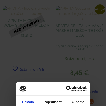
Akcija!
APIVITA MICELARNA
VODA S RUŽOM I MEDOM
APIVITA GEL ZA UMIVANJE
MASNE I MJEŠOVITE KOŽE
LICA
15,31
€
Najniža cijena u zadnjih 30 dana:
16,89
€
Snižena cijena:
Dodaj u listu želja
8,45
€
Dodaj u listu želja
Privola
Pojedinosti
O nama
Pročitaj više
Dodaj u košaricu