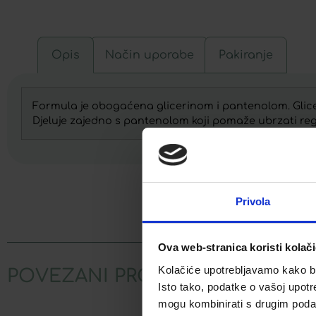
Opis
Način uporabe
Pakiranje
Formula je obogaćena glicerinom i pantenolom. Glicerin
Djeluje zajedno s pantenolom koji pomaže ubrzati rege
Privola
Facebook
Ova web-stranica koristi kolač
Kolačiće upotrebljavamo kako bis
POVEZANI PROIZVODI
Isto tako, podatke o vašoj upotr
mogu kombinirati s drugim podacim