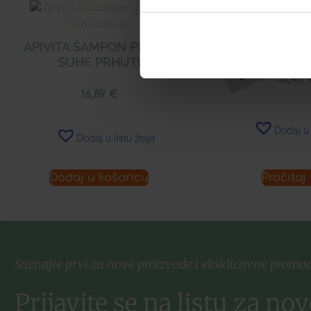
APIVITA ŠAMPON PROTIV
LERBOLARIO BER
SUHE PRHUTI
15,47
16,89
€
Dodaj u 
Dodaj u listu želja
Dodaj u košaricu
Pročitaj 
Saznajte prvi za nove proizvode i ekskluzivne promoc
Prijavite se na listu za nov