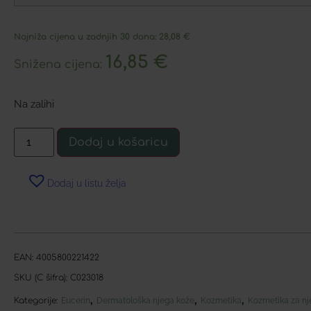
Najniža cijena u zadnjih 30 dana:
28,08
€
16,85
€
Snižena cijena:
Na zalihi
Dodaj u košaricu
Dodaj u listu želja
EAN:
4005800221422
SKU (C šifra):
C023018
,
,
,
Kategorije:
Eucerin
Dermatološka njega kože
Kozmetika
Kozmetika za nje