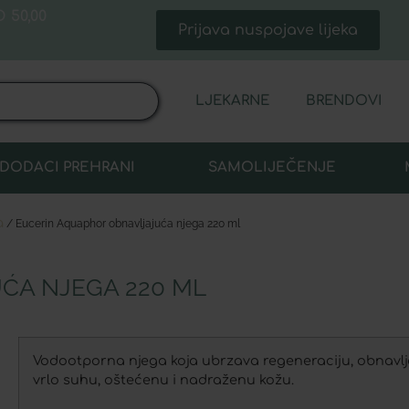
 50,00
Prijava nuspojave lijeka
LJEKARNE
BRENDOVI
DODACI PREHRANI
SAMOLIJEČENJE
a
/ Eucerin Aquaphor obnavljajuća njega 220 ml
ĆA NJEGA 220 ML
Vodootporna njega koja ubrzava regeneraciju, obnavlja,
vrlo suhu, oštećenu i nadraženu kožu.