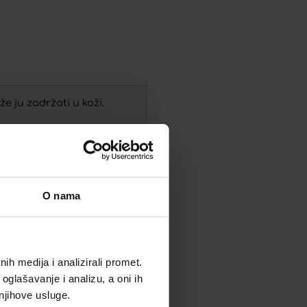
e ju zadržati u koži.
O nama
h medija i analizirali promet.
oglašavanje i analizu, a oni ih
 njihove usluge.