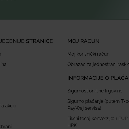
JEĆENIJE STRANICE
MOJ RAČUN
a
Moj korisnički račun
ina
Obrazac za jednostrani rask
INFORMACIJE O PLAĆ
Sigurnost on-line trgovine
Sigurno plaćanje (putem T-
a akciji
PayWaj servisa)
Fiksni tečaj konverzije: 1 EUR
HRK
ehrani