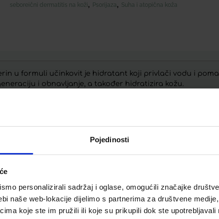
,
,
seboreični dermatitis na koži
Psorijaza
Suha i atopična koža
 u formuli učinkovit je hidratant koji privlači vodu i pomaž
neraciju i obnavljanje, a također hidratizira kožu.
Pojedinosti
Telegram
Twitter
WhatsApp
Email
iće
mo personalizirali sadržaj i oglase, omogućili značajke društveni
ebi naše web-lokacije dijelimo s partnerima za društvene medije, 
a koje ste im pružili ili koje su prikupili dok ste upotrebljavali