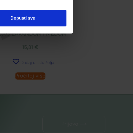
Dopusti sve
IVITA TONIK ZA ČIŠĆENJE
ICA S LAVANDOM I MEDOM
15,31
€
Dodaj u listu želja
Pročitaj više
Prijava ⟶