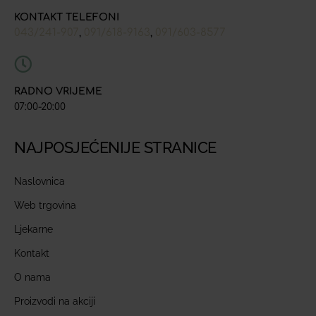
KONTAKT TELEFONI
043/241-907
091/618-9163
091/603-8577
,
,
RADNO VRIJEME
07:00-20:00
NAJPOSJEĆENIJE STRANICE
Naslovnica
Web trgovina
Ljekarne
Kontakt
O nama
Proizvodi na akciji