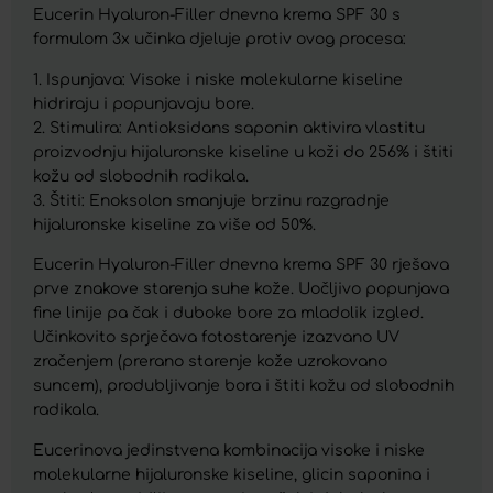
Eucerin Hyaluron-Filler dnevna krema SPF 30 s
formulom 3x učinka djeluje protiv ovog procesa:
1. Ispunjava: Visoke i niske molekularne kiseline
hidriraju i popunjavaju bore.
2. Stimulira: Antioksidans saponin aktivira vlastitu
proizvodnju hijaluronske kiseline u koži do 256% i štiti
kožu od slobodnih radikala.
3. Štiti: Enoksolon smanjuje brzinu razgradnje
hijaluronske kiseline za više od 50%.
Eucerin Hyaluron-Filler dnevna krema SPF 30 rješava
prve znakove starenja suhe kože. Uočljivo popunjava
fine linije pa čak i duboke bore za mladolik izgled.
Učinkovito sprječava fotostarenje izazvano UV
zračenjem (prerano starenje kože uzrokovano
suncem), produbljivanje bora i štiti kožu od slobodnih
radikala.
Eucerinova jedinstvena kombinacija visoke i niske
molekularne hijaluronske kiseline, glicin saponina i