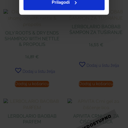
Prilagodi
LERBOLARIO BAOBAB
ŠAMPON ZA TUŠIRANJE
OILY ROOTS & DRY ENDS
SHAMPOO WITH NETTLE
& PROPOLIS
16,55
€
16,89
€
Dodaj u listu želja
Dodaj u listu želja
Dodaj u košaricu
Dodaj u košaricu
LERBOLARIO BAOBAB
APIVITA CRNI GEL ZA
PARFEM
ČIŠĆENJE LICA