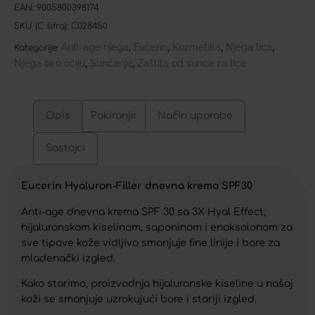
EAN:
9005800398174
SKU (C šifra):
C028450
Anti-age njega
Eucerin
Kozmetika
Njega lica
,
,
,
,
Kategorije:
Njega oko očiju
Sunčanje
Zaštita od sunca za lice
,
,
Opis
Pakiranje
Način uporabe
Sastojci
Eucerin Hyaluron-Filler dnevna krema SPF30
Anti-age dnevna krema SPF 30 sa 3X Hyal Effect,
hijaluronskom kiselinom, saponinom i enoksolonom za
sve tipove kože vidljivo smanjuje fine linije i bore za
mladenački izgled.
Kako starimo, proizvodnja hijaluronske kiseline u našoj
koži se smanjuje uzrokujući bore i stariji izgled.