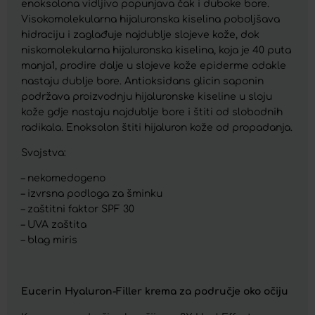
enoksolona vidljivo popunjava čak i duboke bore.
Visokomolekularna hijaluronska kiselina poboljšava
hidraciju i zaglađuje najdublje slojeve kože, dok
niskomolekularna hijaluronska kiselina, koja je 40 puta
manja1, prodire dalje u slojeve kože epiderme odakle
nastaju dublje bore. Antioksidans glicin saponin
podržava proizvodnju hijaluronske kiseline u sloju
kože gdje nastaju najdublje bore i štiti od slobodnih
radikala. Enoksolon štiti hijaluron kože od propadanja.
Svojstva:
– nekomedogeno
– izvrsna podloga za šminku
– zaštitni faktor SPF 30
– UVA zaštita
– blag miris
Eucerin Hyaluron-Filler krema za područje oko očiju