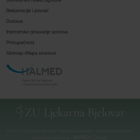
Jednostrani raskid ugovora
Reklamacije i povrati
Dostava
Internetsko rješavanje sporova
Pristupačnost
Sitemap (Mapa stranice)
© 2023. ZU Ljekarna Bjelovar, Sva prava pridržana – Razvoj web trgovine i
BARREK Group
internetski marketing –