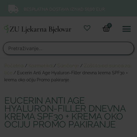
BESPLATNA DOSTAVA IZNAD 50,00 EUR.
0
Online 
Moj ra
Početna
/
Kozmetika
/
Sunčanje
/
Zaštita od sunca za
lice
/ Eucerin Anti Age Hyaluron-Filler dnevna krema SPF30 +
krema oko očiju Promo pakiranje
EUCERIN ANTI AGE
HYALURON-FILLER DNEVNA
KREMA SPF30 + KREMA OKO
OČIJU PROMO PAKIRANJE