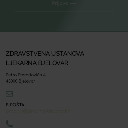
Prijava ⟶
ZDRAVSTVENA USTANOVA
LJEKARNA BJELOVAR
Petra Preradovića 4
43000 Bjelovar
E-POŠTA
prodaja@ljekarna-bjelovar.hr