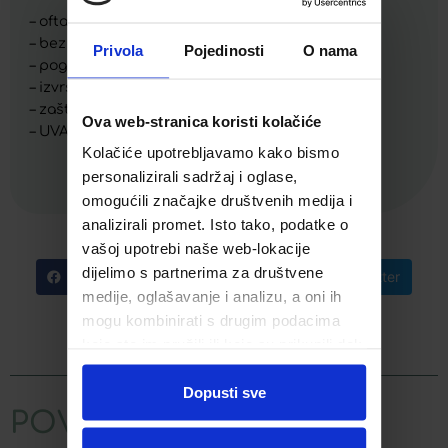
– oftalmološki testirano
– bez parfema
Privola
Pojedinosti
O nama
– pogodno za korisnike kontaktnih leća
– izvrsna podloga za šminku
– zaštitni faktor SPF 15
Ova web-stranica koristi kolačiće
– UVA zaštita
Kolačiće upotrebljavamo kako bismo
personalizirali sadržaj i oglase,
omogućili značajke društvenih medija i
analizirali promet. Isto tako, podatke o
vašoj upotrebi naše web-lokacije
dijelimo s partnerima za društvene
Facebook
Telegram
Twitter
medije, oglašavanje i analizu, a oni ih
mogu kombinirati s drugim podacima
WhatsApp
Email
koje ste im pružili ili koje su prikupili dok
ste upotrebljavali njihove usluge.
Dopusti sve
POVEZANI PROIZVODI