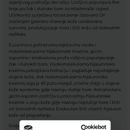
osjetljivog područja oko očiju. Uočljivo popunjava fine
linije pa čak i duboke bore za mladenački izgled.
Učinkovito sprječava fotostarenje izazvano UV
zračenjem (prerano starenje kože uzrokovano
suncem), produbljivanje bora i štiti kožu od slobodnih
radikala.
Eucerinova jedinstvena mješavina visoko i
niskomolekularne hijaluronske kiseline, glicin-
saponina i enoksolona pruža vidljivo popunjavanje
čak i dubokih bora. Visokomolekularna hijaluronska
kiselina poboljšava hidraciju i zaglađuje najudaljenije
slojeve kože, dok niskomolekularna hijaluronska
kiselina, koja je 40 puta manja1, prodire dalje u slojeve
kože epiderme gdje nastaju dublje bore. Antioksidans
glicin-saponin podržava proizvodnju hijaluronske
kiseline u sloju kože gdje nastaju najdublje bore i štiti
od slobodnih radikala. Enoksolon štiti vlastiti hijaluron
kože od propadanja.
Svojstva: