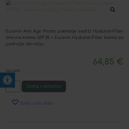
Eucerin Anti Age Promo pakiranje sadrži Hyaluron-Filler
dnevna krema SPF30 + Eucerin Hyaluron-Filler krema za
područje oko očiju.
64,85
€
Na zalihi
Open toolbar
Dodaj u košaricu
Dodaj u listu želja