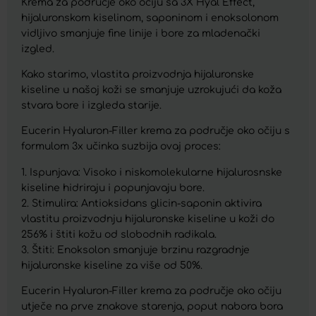
Krema za područje oko očiju sa 3X Hyal Effect,
hijaluronskom kiselinom, saponinom i enoksolonom
vidljivo smanjuje fine linije i bore za mladenački
izgled.
Kako starimo, vlastita proizvodnja hijaluronske
kiseline u našoj koži se smanjuje uzrokujući da koža
stvara bore i izgleda starije.
Eucerin Hyaluron-Filler krema za područje oko očiju s
formulom 3x učinka suzbija ovaj proces:
1. Ispunjava: Visoko i niskomolekularne hijalurosnske
kiseline hidriraju i popunjavaju bore.
2. Stimulira: Antioksidans glicin-saponin aktivira
vlastitu proizvodnju hijaluronske kiseline u koži do
256% i štiti kožu od slobodnih radikala.
3. Štiti: Enoksolon smanjuje brzinu razgradnje
hijaluronske kiseline za više od 50%.
Eucerin Hyaluron-Filler krema za područje oko očiju
utječe na prve znakove starenja, poput nabora bora