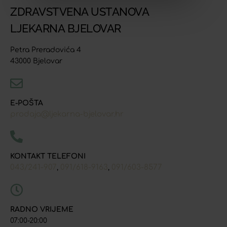
ZDRAVSTVENA USTANOVA
LJEKARNA BJELOVAR
Petra Preradovića 4
43000 Bjelovar
E-POŠTA
prodaja@ljekarna-bjelovar.hr
KONTAKT TELEFONI
043/241-907
091/618-9163
091/603-8577
,
,
RADNO VRIJEME
07:00-20:00