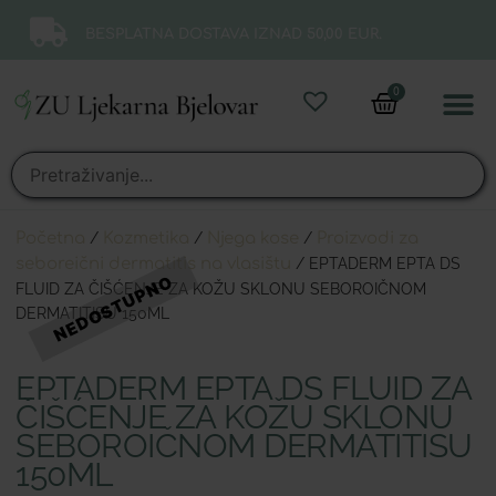
BESPLATNA DOSTAVA IZNAD 50,00 EUR.
0
Online 
Moj ra
Početna
/
Kozmetika
/
Njega kose
/
Proizvodi za
seboreični dermatitis na vlasištu
/ EPTADERM EPTA DS
FLUID ZA ČIŠĆENJE ZA KOŽU SKLONU SEBOROIČNOM
DERMATITISU 150ML
EPTADERM EPTA DS FLUID ZA
ČIŠĆENJE ZA KOŽU SKLONU
SEBOROIČNOM DERMATITISU
150ML