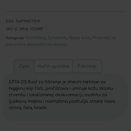
EAN:
7649990771519
SKU (C šifra):
c026810
Kozmetika
Eptaderm
Njega kose
Proizvodi za
,
,
,
Kategorije:
seboreični dermatitis na vlasištu
Opis
Način uporabe
Pakiranje
EPTA DS fluid za čišćenje je dnevni tretman za
higijenu koji čisti, pročišćava i umiruje kožu sklonu
crvenilu i lokaliziranoj deskvamaciji, osobito za
ljuskava, masna i nadražena područja: strane nosa,
obrva, čela, brade.