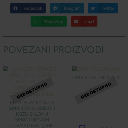
Facebook
Telegram
Twitter
WhatsApp
Email
POVEZANI PROIZVODI
EPTA VTLG EMULZIJA
39,99
€
EPTADERM EPTA DS
SPREJ ZA VLASIŠTE I
KOŽU SKLONU
SEBOROIČNOM
DERMATITISU 50ML