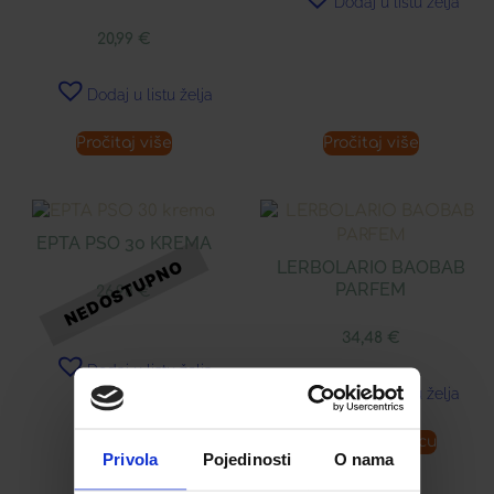
Dodaj u listu želja
20,99
€
Dodaj u listu želja
Pročitaj više
Pročitaj više
EPTA PSO 30 KREMA
LERBOLARIO BAOBAB
PARFEM
26,98
€
34,48
€
Dodaj u listu želja
Dodaj u listu želja
Pročitaj više
Dodaj u košaricu
Privola
Pojedinosti
O nama