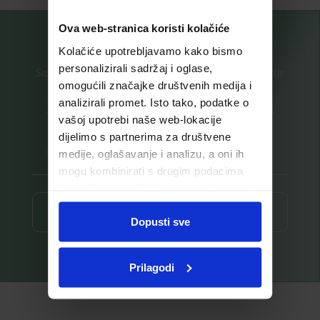
Ova web-stranica koristi kolačiće
Kolačiće upotrebljavamo kako bismo
personalizirali sadržaj i oglase,
Saznajte prvi za nove proizvode i ekskluzivne promocije
omogućili značajke društvenih medija i
Prijavite se na listu za novosti
analizirali promet. Isto tako, podatke o
vašoj upotrebi naše web-lokacije
dijelimo s partnerima za društvene
medije, oglašavanje i analizu, a oni ih
mogu kombinirati s drugim podacima
koje ste im pružili ili koje su prikupili dok
ste upotrebljavali njihove usluge.
Prijava ⟶
Dopusti sve
Prilagodi