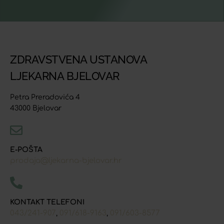
ZDRAVSTVENA USTANOVA
LJEKARNA BJELOVAR
Petra Preradovića 4
43000 Bjelovar
E-POŠTA
prodaja@ljekarna-bjelovar.hr
KONTAKT TELEFONI
043/241-907
091/618-9163
091/603-8577
,
,