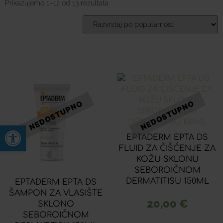
Prikazujemo 1–12 od 13 rezultata
Open toolbar
EPTADERM EPTA DS
FLUID ZA ČIŠĆENJE ZA
KOŽU SKLONU
SEBOROIČNOM
DERMATITISU 150ML
EPTADERM EPTA DS
ŠAMPON ZA VLASIŠTE
20,00
€
SKLONO
SEBOROIČNOM