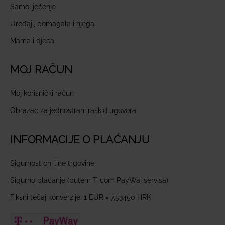
Samoliječenje
Uređaji, pomagala i njega
Mama i djeca
MOJ RAČUN
Moj korisnički račun
Obrazac za jednostrani raskid ugovora
INFORMACIJE O PLAĆANJU
Sigurnost on-line trgovine
Sigurno plaćanje (putem T-com PayWaj servisa)
Fiksni tečaj konverzije: 1 EUR = 7,53450 HRK