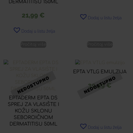
DERMATITISU 150ML
21,99
€
Dodaj u listu želja
Dodaj u listu želja
Pročitaj više
Pročitaj više
EPTA VTLG EMULZIJA
39,99
€
EPTADERM EPTA DS
SPREJ ZA VLASIŠTE I
KOŽU SKLONU
SEBOROIČNOM
DERMATITISU 50ML
Dodaj u listu želja