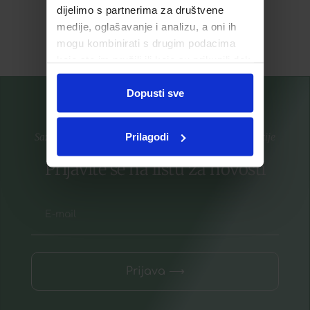
1
2
→
dijelimo s partnerima za društvene
medije, oglašavanje i analizu, a oni ih
mogu kombinirati s drugim podacima
koje ste im pružili ili koje su prikupili dok
ste upotrebljavali njihove usluge.
Dopusti sve
Prilagodi
Saznajte prvi za nove proizvode i ekskluzivne promocije
Prijavite se na listu za novosti
Prijava ⟶