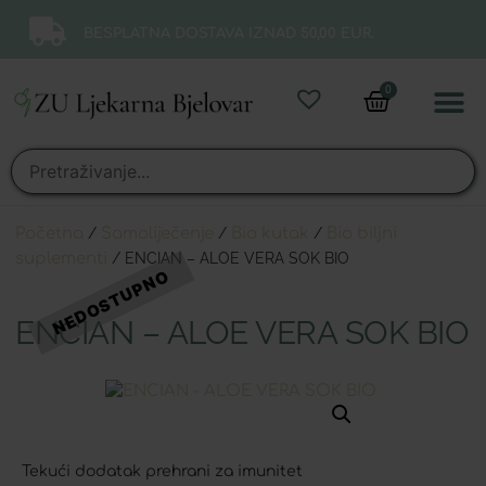
BESPLATNA DOSTAVA IZNAD 50,00 EUR.
0
Online 
Moj ra
Početna
/
Samoliječenje
/
Bio kutak
/
Bio biljni
suplementi
/ ENCIAN – ALOE VERA SOK BIO
ENCIAN – ALOE VERA SOK BIO
Tekući dodatak prehrani za imunitet