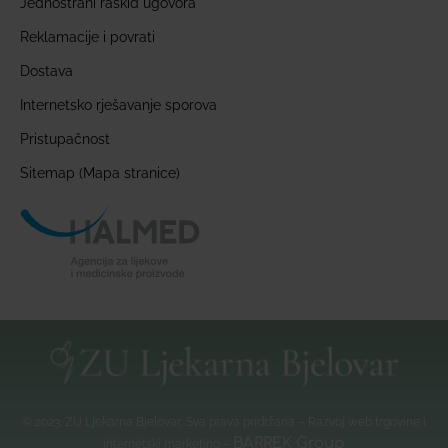
Jednostrani raskid ugovora
Reklamacije i povrati
Dostava
Internetsko rješavanje sporova
Pristupačnost
Sitemap (Mapa stranice)
© 2023. ZU Ljekarna Bjelovar, Sva prava pridržana – Razvoj web trgovine i
BARREK Group
internetski marketing –