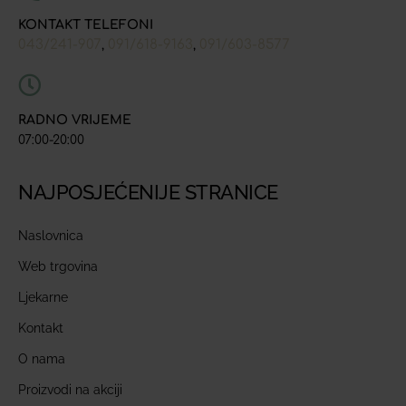
KONTAKT TELEFONI
043/241-907
091/618-9163
091/603-8577
,
,
RADNO VRIJEME
07:00-20:00
NAJPOSJEĆENIJE STRANICE
Naslovnica
Web trgovina
Ljekarne
Kontakt
O nama
Proizvodi na akciji