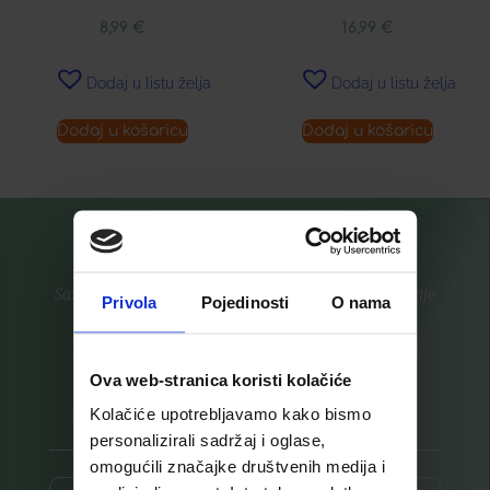
8,99
€
16,99
€
Dodaj u listu želja
Dodaj u listu želja
Dodaj u košaricu
Dodaj u košaricu
Saznajte prvi za nove proizvode i ekskluzivne promocije
Privola
Pojedinosti
O nama
Prijavite se na listu za novosti
Ova web-stranica koristi kolačiće
Kolačiće upotrebljavamo kako bismo
personalizirali sadržaj i oglase,
omogućili značajke društvenih medija i