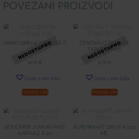
POVEZANI PROIZVODI
GINKO OMEGA KAPSULE Á
CENTRAVIT ŠUMEĆE
30
TABLETE Á 20
14,10
€
6,79
€
Dodaj u listu želja
Dodaj u listu želja
Pročitaj više
Pročitaj više
BOULARDII JUNIOR (PHS)
ALPENKRAFT SIRUP Á 250
KAPSULE Á 10
ML