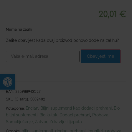
20,01
€
Nema na zalihi
Želite obavijest kada ovaj proizvod ponovo dođe na zalihu?
Obavijesti me
Open toolbar
EAN:
385988942527
SKU (C šifra):
C002402
Encian
Biljni suplementi kao dodaci prehrani
Bio
,
,
Kategorije:
biljni suplementi
Bio kutak
Dodaci prehrani
Probava
,
,
,
,
Samoliječenje
Zatvor
Zdravlje i ljepota
,
,
biljni suplementi
dodaci prehrani
imunitet
probava
,
,
,
,
Oznake: