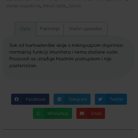
stanje organizma
tekući oblik
zatvor
,
,
Opis
Pakiranje
Način uporabe
Sok od barbadenške aloje s mikropulpom doprinosi
normalnoj funkciji imuniteta i nema dodane vode.
Proizvodi se izrađuje hladnim postupkom i nije
pasteriziran.
Facebook
Telegram
Twitter
WhatsApp
Email