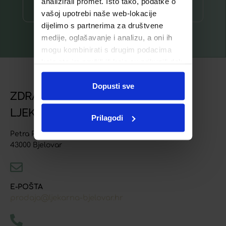
analizirali promet. Isto tako, podatke o
Prijava ⟶
vašoj upotrebi naše web-lokacije
dijelimo s partnerima za društvene
medije, oglašavanje i analizu, a oni ih
mogu kombinirati s drugim podacima
koje ste im pružili ili koje su prikupili dok
ste upotrebljavali njihove usluge.
Dopusti sve
ZDRAVSTVENA USTANOVA
LJEKARNA BJELOVAR
Prilagodi
Petra Preradovića 4
43000 Bjelovar
E-POŠTA
prodaja@ljekarna-bjelovar.hr