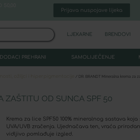
 50,00
Prijava nuspojave lijeka
LJEKARNE
BRENDOVI
DODACI PREHRANI
SAMOLIJEČENJE
osti, ožiljci i hiperpigmentacije
/ DR. BRANDT Mineralna krema za za
 ZAŠTITU OD SUNCA SPF 50
Krema za lice SPF50 100% mineralnog sastava koja št
UVA/UVB zračenja. Ujednačava ten, vraća prirodan sj
vidljivo pomlađuje izgled.