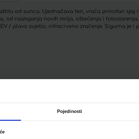
tu od sunca. Ujednačava ten, vraća prirodan sjaj i bl
a, od nastajanja novih mrlja, oštećenja i fotostarenja.
 / plavo svjetlo, infracrveno zračenje. Sigurna je i p
Telegram
Twitter
WhatsApp
Email
Pojedinosti
iće