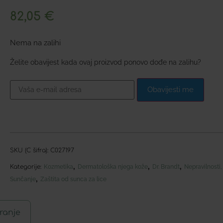
82,05
€
Nema na zalihi
Želite obavijest kada ovaj proizvod ponovo dođe na zalihu?
Obavijesti me
SKU (C šifra):
C027197
,
,
,
Kategorije:
Kozmetika
Dermatološka njega kože
Dr. Brandt
Nepravilnosti,
,
Sunčanje
Zaštita od sunca za lice
ranje