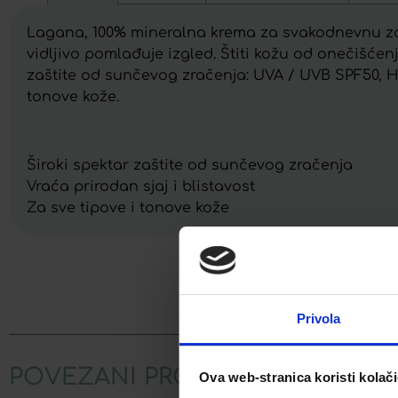
Lagana, 100% mineralna krema za svakodnevnu zašti
vidljivo pomlađuje izgled. Štiti kožu od onečišćenj
zaštite od sunčevog zračenja: UVA / UVB SPF50, HEV
tonove kože.
Široki spektar zaštite od sunčevog zračenja
Vraća prirodan sjaj i blistavost
Za sve tipove i tonove kože
Facebook
Privola
POVEZANI PROIZVODI
Ova web-stranica koristi kolač