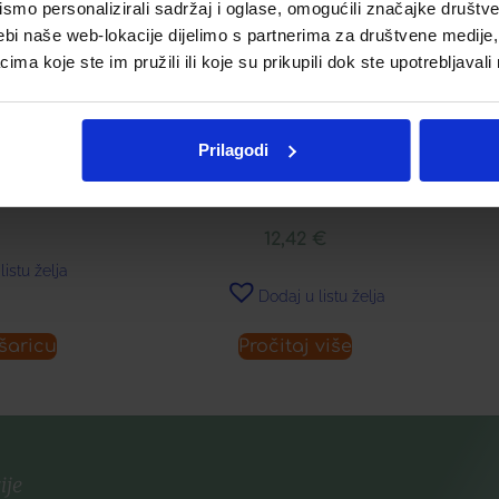
mo personalizirali sadržaj i oglase, omogućili značajke društveni
ebi naše web-lokacije dijelimo s partnerima za društvene medije, 
a koje ste im pružili ili koje su prikupili dok ste upotrebljavali
 BAOBAB
EM
APIVITA NJEŽNI ČISTAČ ZA
AP
Prilagodi
UKLANJANJE ŠMINKE ZA
L
PODRUČJE OKO OČIJU
€
12,42
€
listu želja
Dodaj u listu želja
šaricu
Pročitaj više
ije