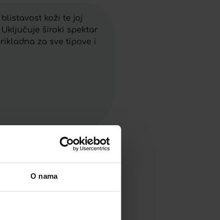
istavost koži te joj
 Uključuje široki spektar
rikladna za sve tipove i
O nama