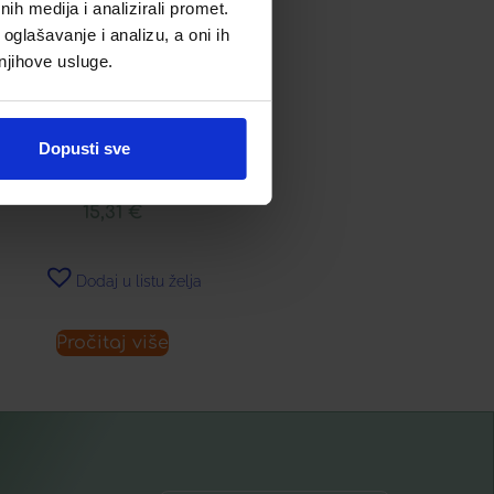
h medija i analizirali promet.
oglašavanje i analizu, a oni ih
 njihove usluge.
IVITA TONIK ZA ČIŠĆENJE
Dopusti sve
ICA S LAVANDOM I MEDOM
15,31
€
Dodaj u listu želja
Pročitaj više