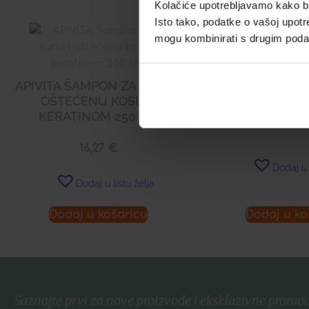
Kolačiće upotrebljavamo kako bis
Isto tako, podatke o vašoj upotr
mogu kombinirati s drugim podacim
LERBOLARIO
PARF
APIVITA ŠAMPON ZA SUHU I
OŠTEĆENU KOSU S
KERATINOM 250 ML
34,48
16,27
€
Dodaj u 
Dodaj u listu želja
Dodaj u košaricu
Dodaj u ko
Saznajte prvi za nove proizvode i ekskluzivne promoc