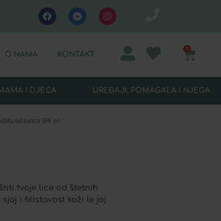
0
O NAMA
KONTAKT
MAMA I DJECA
UREĐAJI, POMAGALA I NJEGA
štitu od sunca SPF 50
iti tvoje lice od štetnih
aj i blistavost koži te joj