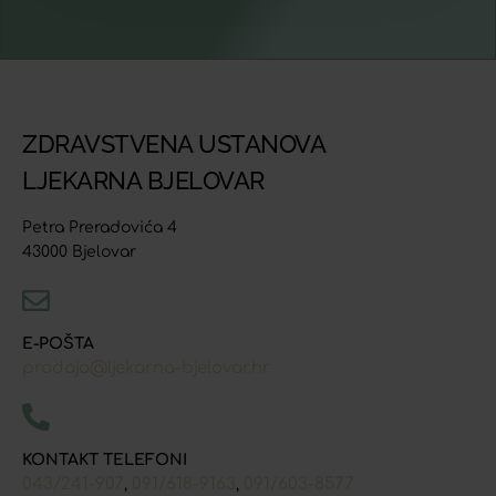
ZDRAVSTVENA USTANOVA
LJEKARNA BJELOVAR
Petra Preradovića 4
43000 Bjelovar
E-POŠTA
prodaja@ljekarna-bjelovar.hr
KONTAKT TELEFONI
043/241-907
091/618-9163
091/603-8577
,
,