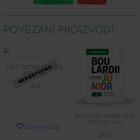
POVEZANI PROIZVODI
FOLIC ACTIVE KAPSULE
(PHS) Á 30
7,76
€
BOULARDII JUNIOR (PHS)
KAPSULE Á 10
Dodaj u listu želja
8,99
€