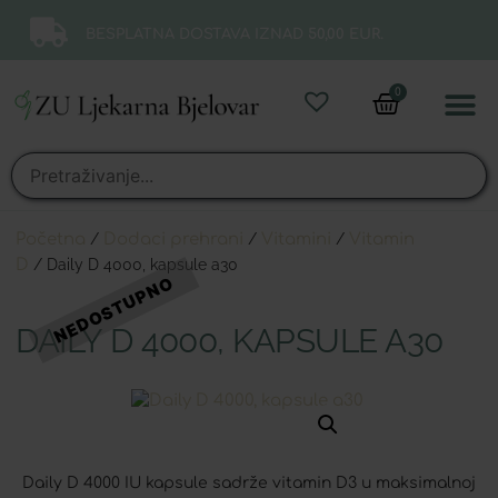
BESPLATNA DOSTAVA IZNAD 50,00 EUR.
0
Online 
Moj ra
Početna
/
Dodaci prehrani
/
Vitamini
/
Vitamin
D
/ Daily D 4000, kapsule a30
DAILY D 4000, KAPSULE A30
Daily D 4000 IU kapsule sadrže vitamin D3 u maksimalnoj