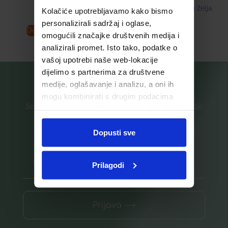
Dodaj u listu želja
Kolačiće upotrebljavamo kako bismo
personalizirali sadržaj i oglase,
Dodaj u košaricu
Pročitaj više
omogućili značajke društvenih medija i
analizirali promet. Isto tako, podatke o
vašoj upotrebi naše web-lokacije
dijelimo s partnerima za društvene
medije, oglašavanje i analizu, a oni ih
mogu kombinirati s drugim podacima
Saznajte prvi za nove proizvode i ekskluzivne promocije
koje ste im pružili ili koje su prikupili dok
ste upotrebljavali njihove usluge.
Prijavite se na listu za novosti
Dopusti sve
Prilagodi
Prijava ⟶