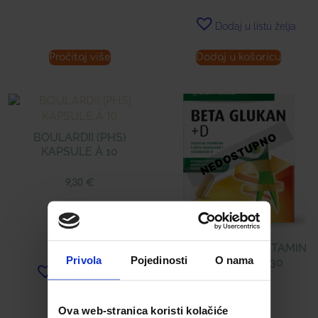
Dodaj u listu želja
Pročitaj više
Dodaj u košaricu
BOULARDII (PHS)
KAPSULE Á 10
9,30
€
BETA-GLUKAN + VITAMIN
Privola
Pojedinosti
O nama
D KAPSULE Á 30
Dodaj u listu želja
18,00
€
Ova web-stranica koristi kolačiće