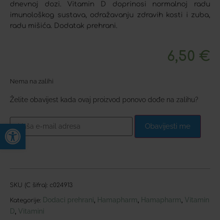
dnevnoj dozi. Vitamin D doprinosi normalnoj radu
imunološkog sustava, odražavanju zdravih kosti i zuba,
radu mišića. Dodatak prehrani.
6,50
€
Nema na zalihi
Želite obavijest kada ovaj proizvod ponovo dođe na zalihu?
Open toolbar
Obavijesti me
SKU (C šifra):
c024913
Dodaci prehrani
Hamapharm
Hamapharm
Vitamin
,
,
,
Kategorije:
D
Vitamini
,