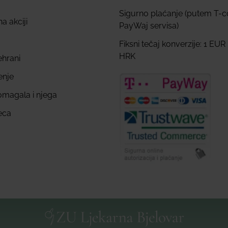
Sigurno plaćanje (putem T-
a akciji
PayWaj servisa)
Fiksni tečaj konverzije: 1 EUR
HRK
ehrani
enje
omagala i njega
eca