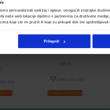
iće
mo personalizirali sadržaj i oglase, omogućili značajke društveni
AL
ebi naše web-lokacije dijelimo s partnerima za društvene medije, 
a koje ste im pružili ili koje su prikupili dok ste upotrebljavali
Prilagodi
RGY TABLETE
BIO-C 500 ® TABLETE Á 40
9,99
€
€
Dodaj u listu želja
listu želja
šaricu
Dodaj u košaricu