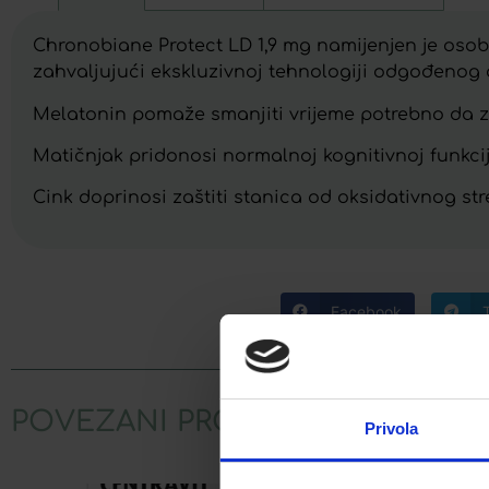
Chronobiane Protect LD 1,9 mg namijenjen je osob
zahvaljujući ekskluzivnoj tehnologiji odgođenog
Melatonin pomaže smanjiti vrijeme potrebno da z
Matičnjak pridonosi normalnoj kognitivnoj funkci
Cink doprinosi zaštiti stanica od oksidativnog str
Facebook
POVEZANI PROIZVODI
Privola