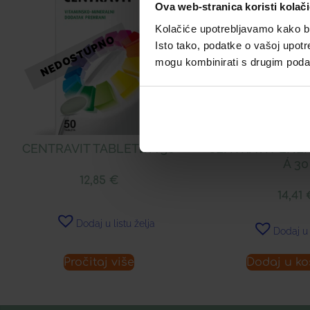
Ova web-stranica koristi kolač
Kolačiće upotrebljavamo kako bis
Isto tako, podatke o vašoj upotr
mogu kombinirati s drugim podacim
CENTRAVIT TABLETE Á 50
CENTRAVIT ENE
Á 30
12,85
€
14,41
Dodaj u listu želja
Dodaj u 
Pročitaj više
Dodaj u ko