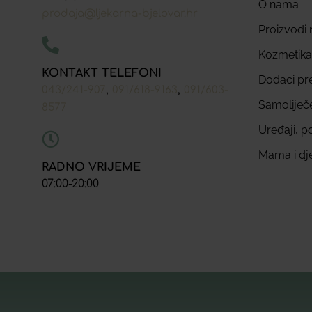
O nama
prodaja@ljekarna-bjelovar.hr
Proizvodi n
Kozmetika
KONTAKT TELEFONI
Dodaci pr
,
,
043/241-907
091/618-9163
091/603-
Samoliječ
8577
Uređaji, p
Mama i dj
RADNO VRIJEME
07:00-20:00