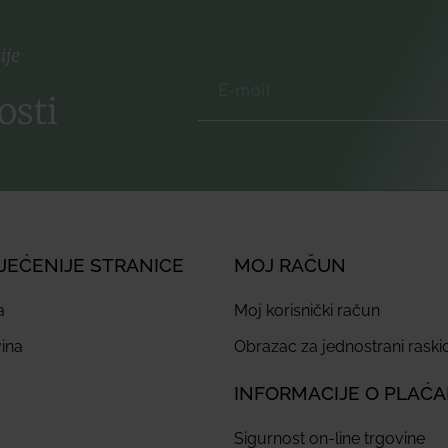
ije
osti
JEĆENIJE STRANICE
MOJ RAČUN
a
Moj korisnički račun
ina
Obrazac za jednostrani rask
INFORMACIJE O PLAĆ
Sigurnost on-line trgovine