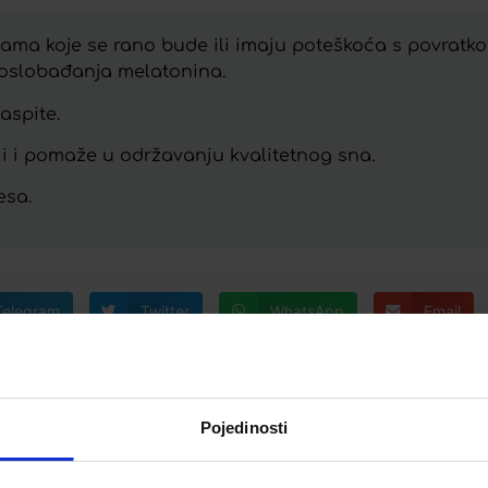
ama koje se rano bude ili imaju poteškoća s povratk
 oslobađanja melatonina.
aspite.
ji i pomaže u održavanju kvalitetnog sna.
esa.
Telegram
Twitter
WhatsApp
Email
Pojedinosti