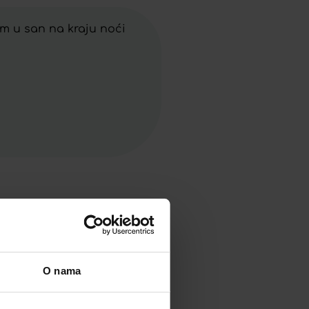
om u san na kraju noći
O nama