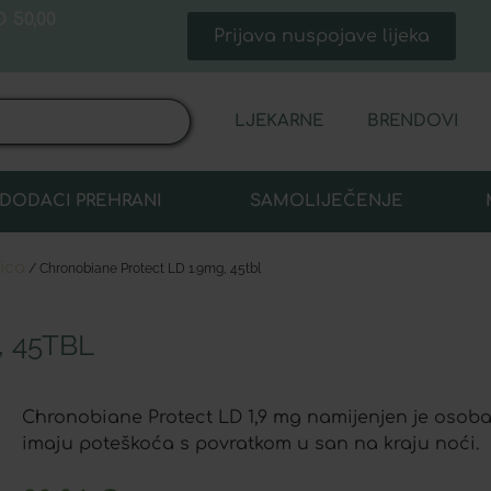
 50,00
Prijava nuspojave lijeka
LJEKARNE
BRENDOVI
DODACI PREHRANI
SAMOLIJEČENJE
nica
/ Chronobiane Protect LD 1.9mg, 45tbl
 45TBL
Chronobiane Protect LD 1,9 mg namijenjen je osoba
imaju poteškoća s povratkom u san na kraju noći.