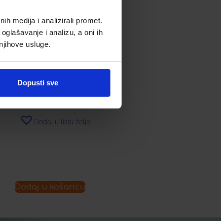
h medija i analizirali promet.
PENKRAFT SIRUP Á 250 ML
oglašavanje i analizu, a oni ih
 njihove usluge.
16,99
€
Dopusti sve
Dodaj u listu želja
Dodaj u košaricu