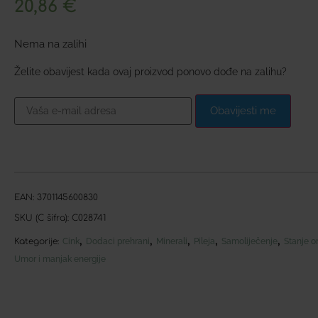
20,86
€
Nema na zalihi
Želite obavijest kada ovaj proizvod ponovo dođe na zalihu?
Obavijesti me
EAN:
3701145600830
SKU (C šifra):
C028741
,
,
,
,
,
Kategorije:
Cink
Dodaci prehrani
Minerali
Pileja
Samoliječenje
Stanje 
Umor i manjak energije