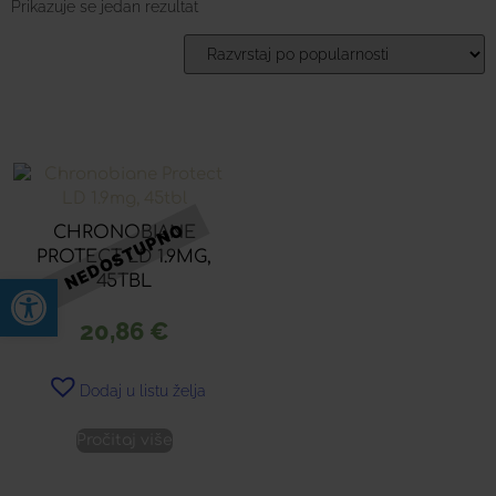
Prikazuje se jedan rezultat
CHRONOBIANE
PROTECT LD 1.9MG,
Open toolbar
45TBL
20,86
€
Dodaj u listu želja
Pročitaj više