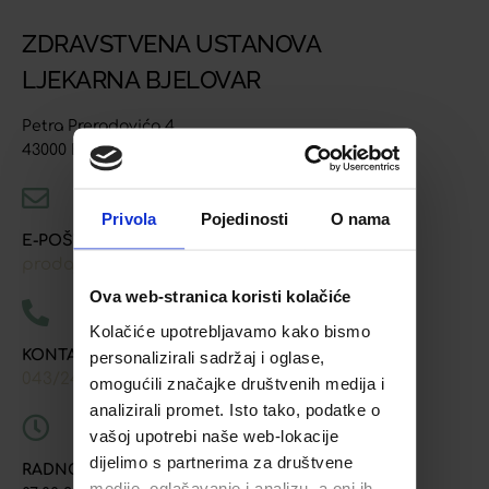
ZDRAVSTVENA USTANOVA
LJEKARNA BJELOVAR
Petra Preradovića 4
43000 Bjelovar
Privola
Pojedinosti
O nama
E-POŠTA
prodaja@ljekarna-bjelovar.hr
Ova web-stranica koristi kolačiće
Kolačiće upotrebljavamo kako bismo
KONTAKT TELEFONI
personalizirali sadržaj i oglase,
043/241-907
091/618-9163
091/603-8577
,
,
omogućili značajke društvenih medija i
analizirali promet. Isto tako, podatke o
vašoj upotrebi naše web-lokacije
dijelimo s partnerima za društvene
RADNO VRIJEME
medije, oglašavanje i analizu, a oni ih