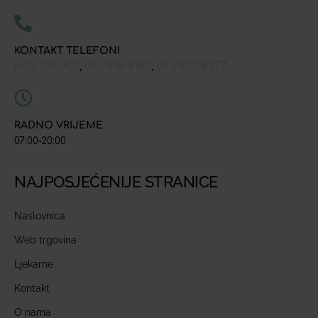
KONTAKT TELEFONI
043/241-907
091/618-9163
091/603-8577
,
,
RADNO VRIJEME
07:00-20:00
NAJPOSJEĆENIJE STRANICE
Naslovnica
Web trgovina
Ljekarne
Kontakt
O nama