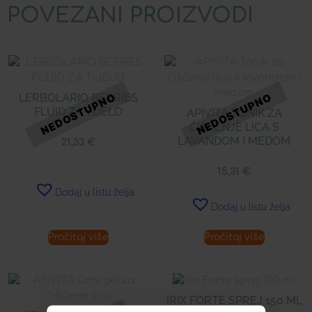
POVEZANI PROIZVODI
LERBOLARIO BERRIES
FLUID ZA TIJELO
APIVITA TONIK ZA
ČIŠĆENJE LICA S
LAVANDOM I MEDOM
21,33
€
15,31
€
Dodaj u listu želja
Dodaj u listu želja
Pročitaj više
Pročitaj više
IRIX FORTE SPREJ 150 ML