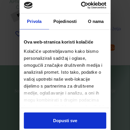
APIVITA CRNI GEL ZA
ČIŠĆENJE LICA
18,58
€
16,89
€
Privola
Pojedinosti
O nama
Dodaj u listu želja
Dodaj u listu želja
Ova web-stranica koristi kolačiće
Pročitaj više
Dodaj u košaricu
Kolačiće upotrebljavamo kako bismo
personalizirali sadržaj i oglase,
omogućili značajke društvenih medija i
analizirali promet. Isto tako, podatke o
vašoj upotrebi naše web-lokacije
dijelimo s partnerima za društvene
Saznajte prvi za nove proizvode i ekskluzivne promocije
medije, oglašavanje i analizu, a oni ih
mogu kombinirati s drugim podacima
Prijavite se na listu za novosti
koje ste im pružili ili koje su prikupili dok
ste upotrebljavali njihove usluge.
Dopusti sve