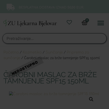
BESPLATNA DOSTAVA IZNAD 50,00 EUR.
0
Online 
Moj ra
Početna
/
Kozmetika
/
Sunčanje
/
Priprema za
sunčanje
/ Čarobni maslac za brže tamnjenje SPF15 150ml
ČAROBNI MASLAC ZA BRŽE
TAMNJENJE SPF15 150ML