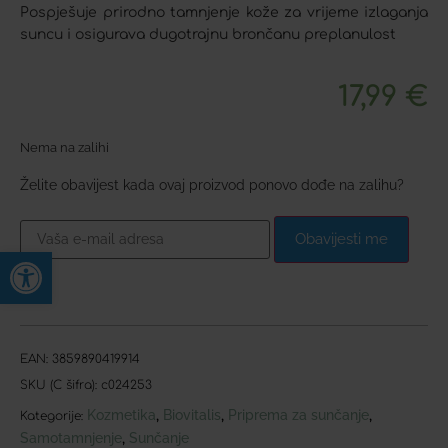
Pospješuje prirodno tamnjenje kože za vrijeme izlaganja
suncu i osigurava dugotrajnu brončanu preplanulost
17,99
€
Nema na zalihi
Želite obavijest kada ovaj proizvod ponovo dođe na zalihu?
Obavijesti me
Open toolbar
EAN:
3859890419914
SKU (C šifra):
c024253
Kozmetika
Biovitalis
Priprema za sunčanje
,
,
,
Kategorije:
Samotamnjenje
Sunčanje
,