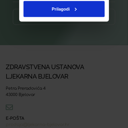
Prilagodi
Prijava ⟶
ZDRAVSTVENA USTANOVA
LJEKARNA BJELOVAR
Petra Preradovića 4
43000 Bjelovar
E-POŠTA
prodaja@ljekarna-bjelovar.hr