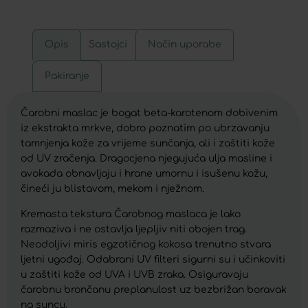
Opis
Sastojci
Način uporabe
Pakiranje
Čarobni maslac je bogat beta-karotenom dobivenim
iz ekstrakta mrkve, dobro poznatim po ubrzavanju
tamnjenja kože za vrijeme sunčanja, ali i zaštiti kože
od UV zračenja. Dragocjena njegujuća ulja masline i
avokada obnavljaju i hrane umornu i isušenu kožu,
čineći ju blistavom, mekom i nježnom.
Kremasta tekstura Čarobnog maslaca je lako
razmaziva i ne ostavlja ljepljiv niti obojen trag.
Neodoljivi miris egzotičnog kokosa trenutno stvara
ljetni ugođaj. Odabrani UV filteri sigurni su i učinkoviti
u zaštiti kože od UVA i UVB zraka. Osiguravaju
čarobnu brončanu preplanulost uz bezbrižan boravak
na suncu.