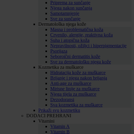
Priprema za sunčanje
Njega nakon sunčanja
Samotamnjenje
Sve za sunčanje
Dermatološka njega kože
Masna i problematična koža
Crvenilo, alergije, reaktivna koža
Suha i atopična koža
Nepravilnosti, ožiljci i hiperpigmentacije
Psorijaza
Seboroični dermatitis kože
Sve za dermatološku njega kože
Kozmetika za muškarce
Hidratacija kože za muškarce
Brijanje i njega nakon brijanja
Anti-age za muškarce
Mirisne linije za muškarce
Njega tijela za muškarce
Dezodoransi
Sva kozmetika za muškarce
Prikaži svu kozmetiku
DODACI PREHRANI
Vitamini
Vitamin A
Vitamin B