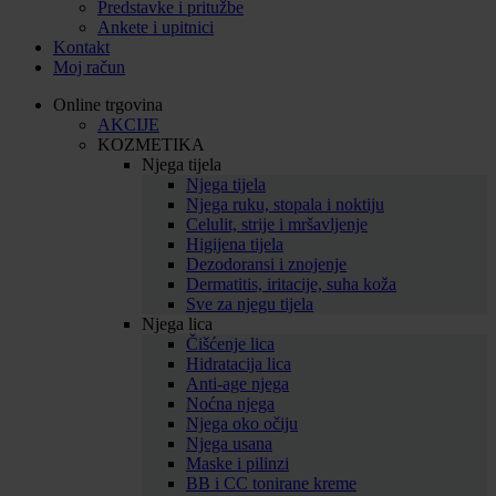
Predstavke i pritužbe
Ankete i upitnici
Kontakt
Moj račun
Online trgovina
AKCIJE
KOZMETIKA
Njega tijela
Njega tijela
Njega ruku, stopala i noktiju
Celulit, strije i mršavljenje
Higijena tijela
Dezodoransi i znojenje
Dermatitis, iritacije, suha koža
Sve za njegu tijela
Njega lica
Čišćenje lica
Hidratacija lica
Anti-age njega
Noćna njega
Njega oko očiju
Njega usana
Maske i pilinzi
BB i CC tonirane kreme