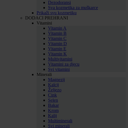
Dezodoransi
Sva kozmetika za muškarce
Prikaži svu kozmetiku
DODACI PREHRANI
Vitamini
Vitamin A
Vitamin B
Vitamin C
Vitamin D
Vitamin E
Vitamin K
Multivitamini
Vitamini za djecu
Svi vitamini
Minerali
Magnezij
Kalcij
Željezo
Cink
Selen
Bakar
Krom
Kalij
Multiminerali
Svi minerali