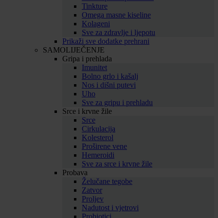
Tinkture
Omega masne kiseline
Kolageni
Sve za zdravlje i ljepotu
Prikaži sve dodatke prehrani
SAMOLIJEČENJE
Gripa i prehlada
Imunitet
Bolno grlo i kašalj
Nos i dišni putevi
Uho
Sve za gripu i prehladu
Srce i krvne žile
Srce
Cirkulacija
Kolesterol
Proširene vene
Hemeroidi
Sve za srce i krvne žile
Probava
Želučane tegobe
Zatvor
Proljev
Nadutost i vjetrovi
Probiotici