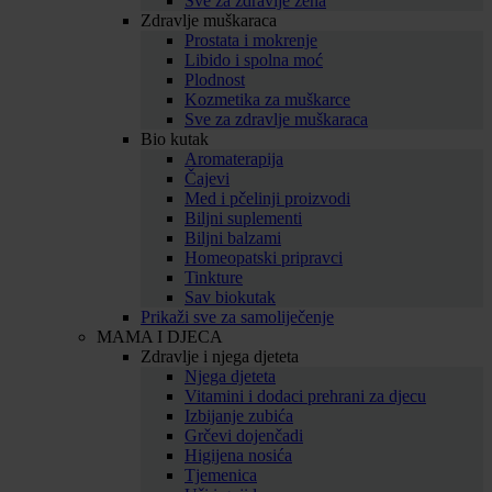
Sve za zdravlje žena
Zdravlje muškaraca
Prostata i mokrenje
Libido i spolna moć
Plodnost
Kozmetika za muškarce
Sve za zdravlje muškaraca
Bio kutak
Aromaterapija
Čajevi
Med i pčelinji proizvodi
Biljni suplementi
Biljni balzami
Homeopatski pripravci
Tinkture
Sav biokutak
Prikaži sve za samoliječenje
MAMA I DJECA
Zdravlje i njega djeteta
Njega djeteta
Vitamini i dodaci prehrani za djecu
Izbijanje zubića
Grčevi dojenčadi
Higijena nosića
Tjemenica