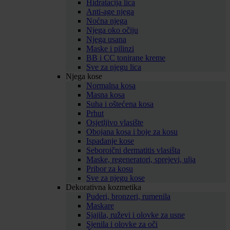
Hidratacija lica
Anti-age njega
Noćna njega
Njega oko očiju
Njega usana
Maske i pilinzi
BB i CC tonirane kreme
Sve za njegu lica
Njega kose
Normalna kosa
Masna kosa
Suha i oštećena kosa
Prhut
Osjetljivo vlasište
Obojana kosa i boje za kosu
Ispadanje kose
Seboroični dermatitis vlasišta
Maske, regeneratori, sprejevi, ulja
Pribor za kosu
Sve za njegu kose
Dekorativna kozmetika
Puderi, bronzeri, rumenila
Maskare
Sjajila, ruževi i olovke za usne
Sjenila i olovke za oči