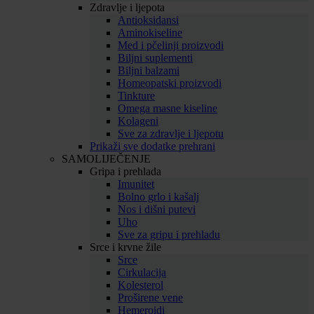
Zdravlje i ljepota
Antioksidansi
Aminokiseline
Med i pčelinji proizvodi
Biljni suplementi
Biljni balzami
Homeopatski proizvodi
Tinkture
Omega masne kiseline
Kolageni
Sve za zdravlje i ljepotu
Prikaži sve dodatke prehrani
SAMOLIJEČENJE
Gripa i prehlada
Imunitet
Bolno grlo i kašalj
Nos i dišni putevi
Uho
Sve za gripu i prehladu
Srce i krvne žile
Srce
Cirkulacija
Kolesterol
Proširene vene
Hemeroidi