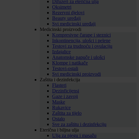
Difuzeri za eterična ulja
Oksimetri
Rezervni djelovi
Beauty uređaji
Svi medicinski uređaji
Medicinski proizvodi
Kompresivne čarape i steznici
Inkontinencija, ulošci i pelene
Testovi za trudnoću i ovulaciju
Izdajalice
Anatomske papuče i ulošci
Klompe i natikače
Testovi-ostali
Svi medicinski proizvodi
Zaštita i dezinfekcija
Flasteri
Dezinficijensi
Gaze i zavoji
Maske
Rukavice
Zaštita za tijelo
Ostalo
Sve za zaštitu i dezinfekciju
Eterična i biljna ulja
Ulja za njegu i masažu