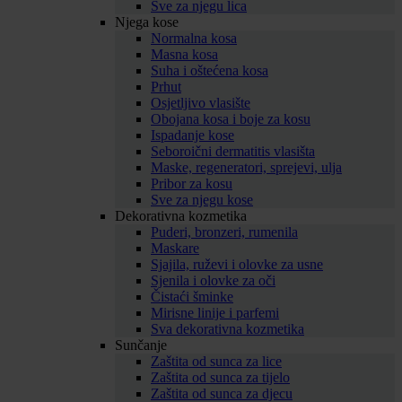
Sve za njegu lica
Njega kose
Normalna kosa
Masna kosa
Suha i oštećena kosa
Prhut
Osjetljivo vlasište
Obojana kosa i boje za kosu
Ispadanje kose
Seboroični dermatitis vlasišta
Maske, regeneratori, sprejevi, ulja
Pribor za kosu
Sve za njegu kose
Dekorativna kozmetika
Puderi, bronzeri, rumenila
Maskare
Sjajila, ruževi i olovke za usne
Sjenila i olovke za oči
Čistaći šminke
Mirisne linije i parfemi
Sva dekorativna kozmetika
Sunčanje
Zaštita od sunca za lice
Zaštita od sunca za tijelo
Zaštita od sunca za djecu