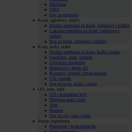
Mučnina
ORS
Sve za probavu
Kosti, zglobovi, mišići
Dodaci prehrani za kosti, zglobove i mišiće
Lokalna primjena za kosti, zglobove i
mišiće
Sve za kosti, zglobove i mišiće
Kosa, koža, nokti
Dodaci prehrani za kosu, kožu i nokte
Opekline, rane, ozljede
Gljivična oboljenja
Bradavice i kurje oči
Komarci, krpelji i drugi insekti
Uši i gnjide
Sve za kosu, kožu i nokte
Oči, usta, zubi
Oči i kontaktne leće
Higijena usta i zubi
Afte
Herpes
Sve za oči, usta i zube
Stanje organizma
Pamćenje i koncentracija
Stres i nesanica