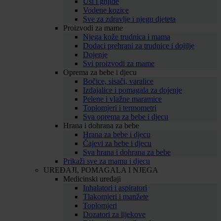
Uši i gnjide
Vodene kozice
Sve za zdravlje i njegu djeteta
Proizvodi za mame
Njega kože trudnica i mama
Dodaci prehrani za trudnice i dojilje
Dojenje
Svi proizvodi za mame
Oprema za bebe i djecu
Bočice, sisači, varalice
Izdajalice i pomagala za dojenje
Pelene i vlažne maramice
Toplomjeri i termometri
Sva oprema za bebe i djecu
Hrana i dohrana za bebe
Hrana za bebe i djecu
Čajevi za bebe i djecu
Sva hrana i dohrana za bebe
Prikaži sve za mamu i djecu
UREĐAJI, POMAGALA I NJEGA
Medicinski uređaji
Inhalatori i aspiratori
Tlakomjeri i manžete
Toplomjeri
Dozatori za lijekove