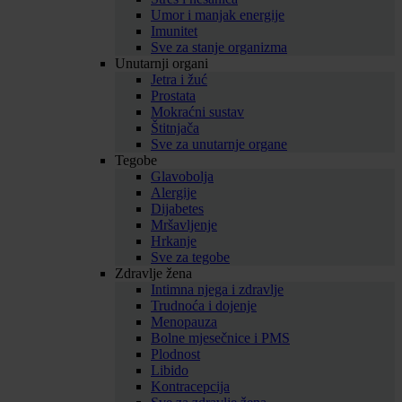
Umor i manjak energije
Imunitet
Sve za stanje organizma
Unutarnji organi
Jetra i žuć
Prostata
Mokraćni sustav
Štitnjača
Sve za unutarnje organe
Tegobe
Glavobolja
Alergije
Dijabetes
Mršavljenje
Hrkanje
Sve za tegobe
Zdravlje žena
Intimna njega i zdravlje
Trudnoća i dojenje
Menopauza
Bolne mjesečnice i PMS
Plodnost
Libido
Kontracepcija