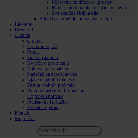
Mješavine za difuzere i prostor
Hladno tiještena ulja, maslaci, macerati
Sva eterična i biljna ulja
Prikaži sve uređaje, pomagala i njegu
Ljekarne
Brendovi
O nama
O nama
Upravno vijeće
Propisi
Financijski plan
Izvješće o poslovanju
Nabava i plan nabave
Natječaji za zapošljavanje
Izjave o sukobu interesa
Zaštita osobnih podataka
Pravo na pristup informacijama
Dojmovi i pohvale
Predstavke i pritužbe
Ankete i upitnici
Kontakt
Moj račun
Pretraživanje...