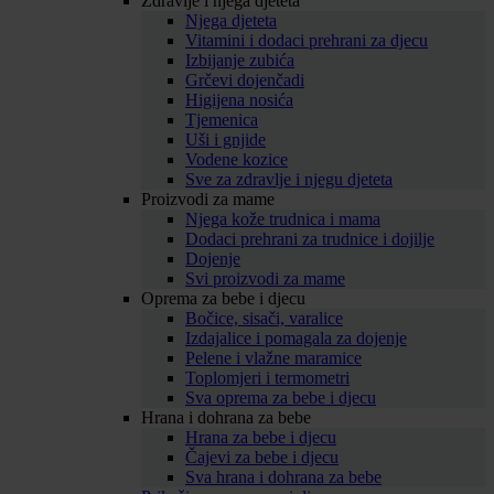
Zdravlje i njega djeteta
Njega djeteta
Vitamini i dodaci prehrani za djecu
Izbijanje zubića
Grčevi dojenčadi
Higijena nosića
Tjemenica
Uši i gnjide
Vodene kozice
Sve za zdravlje i njegu djeteta
Proizvodi za mame
Njega kože trudnica i mama
Dodaci prehrani za trudnice i dojilje
Dojenje
Svi proizvodi za mame
Oprema za bebe i djecu
Bočice, sisači, varalice
Izdajalice i pomagala za dojenje
Pelene i vlažne maramice
Toplomjeri i termometri
Sva oprema za bebe i djecu
Hrana i dohrana za bebe
Hrana za bebe i djecu
Čajevi za bebe i djecu
Sva hrana i dohrana za bebe