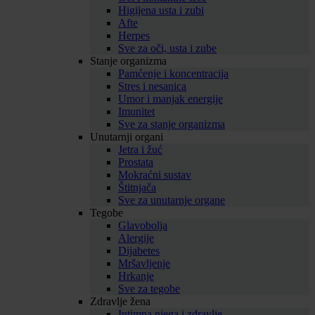
Higijena usta i zubi
Afte
Herpes
Sve za oči, usta i zube
Stanje organizma
Pamćenje i koncentracija
Stres i nesanica
Umor i manjak energije
Imunitet
Sve za stanje organizma
Unutarnji organi
Jetra i žuć
Prostata
Mokraćni sustav
Štitnjača
Sve za unutarnje organe
Tegobe
Glavobolja
Alergije
Dijabetes
Mršavljenje
Hrkanje
Sve za tegobe
Zdravlje žena
Intimna njega i zdravlje