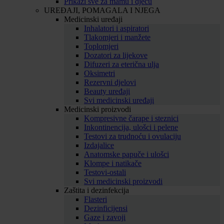
Prikaži sve za mamu i djecu
UREĐAJI, POMAGALA I NJEGA
Medicinski uređaji
Inhalatori i aspiratori
Tlakomjeri i manžete
Toplomjeri
Dozatori za lijekove
Difuzeri za eterična ulja
Oksimetri
Rezervni djelovi
Beauty uređaji
Svi medicinski uređaji
Medicinski proizvodi
Kompresivne čarape i steznici
Inkontinencija, ulošci i pelene
Testovi za trudnoću i ovulaciju
Izdajalice
Anatomske papuče i ulošci
Klompe i natikače
Testovi-ostali
Svi medicinski proizvodi
Zaštita i dezinfekcija
Flasteri
Dezinficijensi
Gaze i zavoji