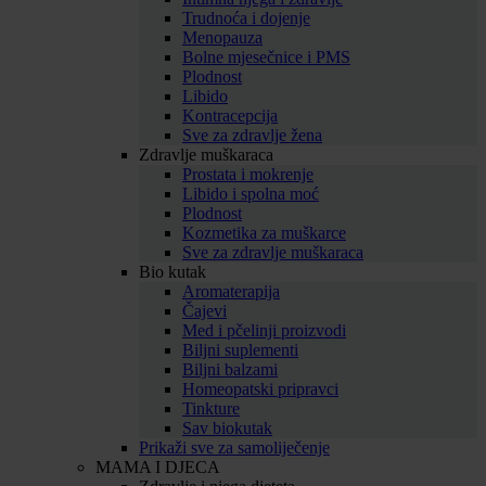
Trudnoća i dojenje
Menopauza
Bolne mjesečnice i PMS
Plodnost
Libido
Kontracepcija
Sve za zdravlje žena
Zdravlje muškaraca
Prostata i mokrenje
Libido i spolna moć
Plodnost
Kozmetika za muškarce
Sve za zdravlje muškaraca
Bio kutak
Aromaterapija
Čajevi
Med i pčelinji proizvodi
Biljni suplementi
Biljni balzami
Homeopatski pripravci
Tinkture
Sav biokutak
Prikaži sve za samoliječenje
MAMA I DJECA