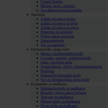
Čistaći šminke
Mirisne linije i parfemi
Sva dekorativna kozmetika
Sunčanje
Zaštita od sunca za lice
Zaštita od sunca za tijelo
Zaštita od sunca za djecu
Priprema za sunčanje
Njega nakon sunčanja
Samotamnjenje
Sve za sunčanje
Dermatološka njega kože
Masna i problematična koža
Crvenilo, alergije, reaktivna koža
Suha i atopična koža
Nepravilnosti, ožiljci i hiperpigmentacije
Psorijaza
Seboroični dermatitis kože
Sve za dermatološku njega kože
Kozmetika za muškarce
Hidratacija kože za muškarce
Brijanje i njega nakon brijanja
Anti-age za muškarce
Mirisne linije za muškarce
Njega tijela za muškarce