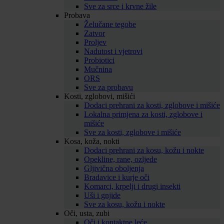
Sve za srce i krvne žile
Probava
Želučane tegobe
Zatvor
Proljev
Nadutost i vjetrovi
Probiotici
Mučnina
ORS
Sve za probavu
Kosti, zglobovi, mišići
Dodaci prehrani za kosti, zglobove i mišiće
Lokalna primjena za kosti, zglobove i
mišiće
Sve za kosti, zglobove i mišiće
Kosa, koža, nokti
Dodaci prehrani za kosu, kožu i nokte
Opekline, rane, ozljede
Gljivična oboljenja
Bradavice i kurje oči
Komarci, krpelji i drugi insekti
Uši i gnjide
Sve za kosu, kožu i nokte
Oči, usta, zubi
Oči i kontaktne leće