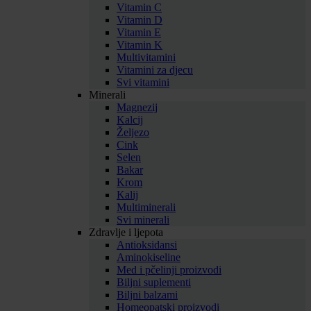
Vitamin C
Vitamin D
Vitamin E
Vitamin K
Multivitamini
Vitamini za djecu
Svi vitamini
Minerali
Magnezij
Kalcij
Željezo
Cink
Selen
Bakar
Krom
Kalij
Multiminerali
Svi minerali
Zdravlje i ljepota
Antioksidansi
Aminokiseline
Med i pčelinji proizvodi
Biljni suplementi
Biljni balzami
Homeopatski proizvodi