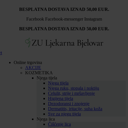
Idi
BESPLATNA DOSTAVA IZNAD 50,00 EUR.
na
sadržaj
Facebook
Facebook-messenger
Instagram
BESPLATNA DOSTAVA IZNAD 50,00 EUR.
rt
Online trgovina
AKCIJE
KOZMETIKA
Njega tijela
Njega tijela
Njega ruku, stopala i noktiju
Celulit, strije i mršavljenje
Higijena tijela
Dezodoransi i znojenje
Dermatitis, iritacije, suha koža
Sve za njegu tijela
Njega lica
Čišćenje lica