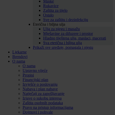
Maske
Rukavice
Zaštita za tijelo
Ostalo
Sve za zaštitu i dezinfekciju
Eterična i biljna ulja
Ulja za njegu i masažu
Mješavine za difuzere i prostor
Hladno tiještena ulja, maslaci, macerati
Sva eterična i biljna ulja
Prikaži sve uređaje, pomagala i njegu
Ljekarne
Brendovi
O nama
O nama
Upravno vijeće
Propisi
Financijski plan
Izvješće o poslovanju
Nabava i plan nabave
Natječaji za zapošljavanje
Izjave o sukobu interesa
Zaštita osobnih podataka
Pravo na pristup informacijama
Dojmovi i pohvale