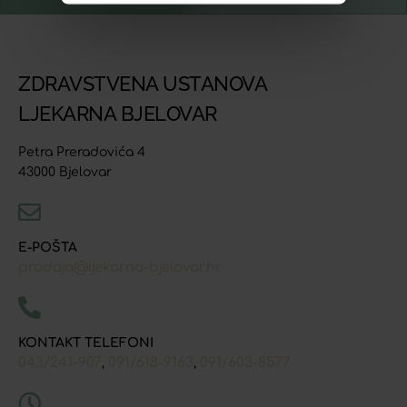
ZDRAVSTVENA USTANOVA
LJEKARNA BJELOVAR
Petra Preradovića 4
43000 Bjelovar
E-POŠTA
prodaja@ljekarna-bjelovar.hr
KONTAKT TELEFONI
043/241-907
091/618-9163
091/603-8577
,
,