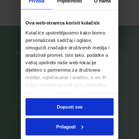
Privola
Pojedinosti
O nama
Pročitaj više
Pročitaj više
Ova web-stranica koristi kolačiće
Kolačiće upotrebljavamo kako bismo
personalizirali sadržaj i oglase,
omogućili značajke društvenih medija i
Saznajte prvi za nove proizvode i ekskluzivne promocije
analizirali promet. Isto tako, podatke o
vašoj upotrebi naše web-lokacije
Prijavite se na listu za novosti
dijelimo s partnerima za društvene
medije, oglašavanje i analizu, a oni ih
mogu kombinirati s drugim podacima
koje ste im pružili ili koje su prikupili dok
ste upotrebljavali njihove usluge.
Dopusti sve
Prijava ⟶
Prilagodi