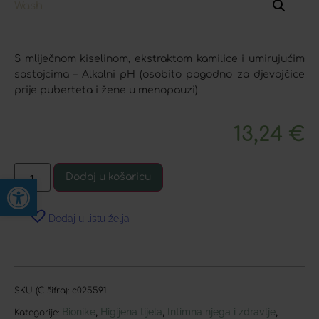
S mliječnom kiselinom, ekstraktom kamilice i umirujućim
sastojcima – Alkalni pH (osobito pogodno za djevojčice
prije puberteta i žene u menopauzi).
13,24
€
Dodaj u košaricu
Open toolbar
Dodaj u listu želja
SKU (C šifra):
c025591
Bionike
Higijena tijela
Intimna njega i zdravlje
,
,
,
Kategorije: