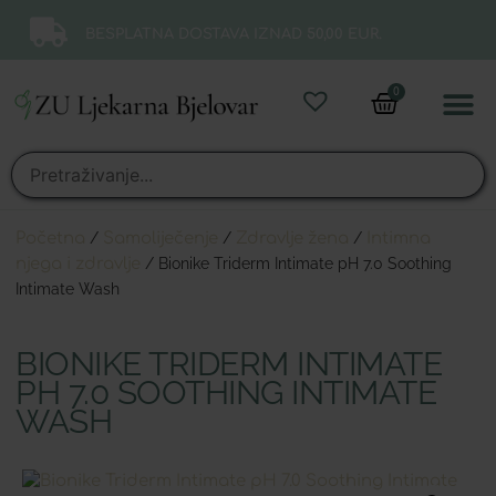
BESPLATNA DOSTAVA IZNAD 50,00 EUR.
0
Online 
Moj ra
Početna
/
Samoliječenje
/
Zdravlje žena
/
Intimna
njega i zdravlje
/ Bionike Triderm Intimate pH 7.0 Soothing
Intimate Wash
BIONIKE TRIDERM INTIMATE
PH 7.0 SOOTHING INTIMATE
WASH