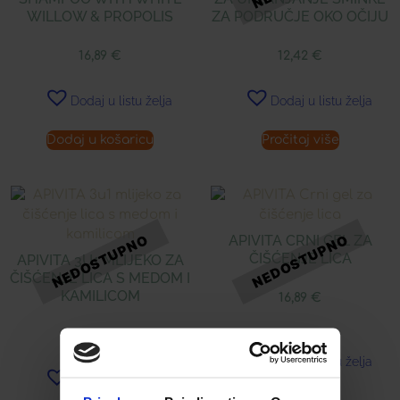
WILLOW & PROPOLIS
ZA PODRUČJE OKO OČIJU
16,89
€
12,42
€
Dodaj u listu želja
Dodaj u listu želja
Dodaj u košaricu
Pročitaj više
APIVITA CRNI GEL ZA
ČIŠĆENJE LICA
APIVITA 3U1 MLIJEKO ZA
ČIŠĆENJE LICA S MEDOM I
KAMILICOM
16,89
€
16,89
€
Dodaj u listu želja
Dodaj u listu želja