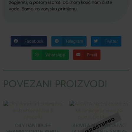
zapjeniti, a potom isprati obilnom količinom čiste
vode. Samo za vanjsku primjenu.
Facebook
Telegram
Twitter
WhatsApp
Email
POVEZANI PROIZVODI
OILY DANDRUFF
APIVITA NJEŽNI ČISTAČ
SHAMPOO WITH WHITE
ZA UKLANJANJE ŠMINKE