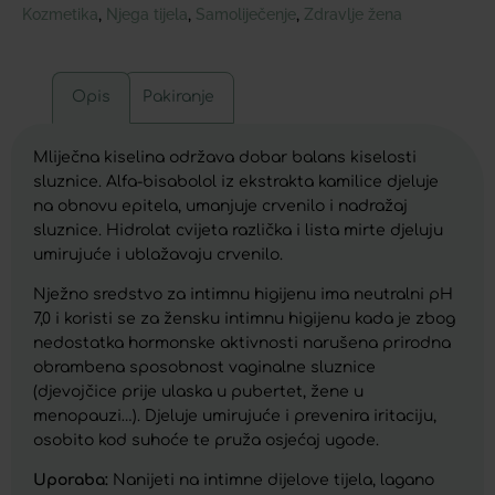
Kozmetika
Njega tijela
Samoliječenje
Zdravlje žena
,
,
,
Opis
Pakiranje
Mliječna kiselina održava dobar balans kiselosti
sluznice. Alfa-bisabolol iz ekstrakta kamilice djeluje
na obnovu epitela, umanjuje crvenilo i nadražaj
sluznice. Hidrolat cvijeta različka i lista mirte djeluju
umirujuće i ublažavaju crvenilo.
Nježno sredstvo za intimnu higijenu ima neutralni pH
7,0 i koristi se za žensku intimnu higijenu kada je zbog
nedostatka hormonske aktivnosti narušena prirodna
obrambena sposobnost vaginalne sluznice
(djevojčice prije ulaska u pubertet, žene u
menopauzi…). Djeluje umirujuće i prevenira iritaciju,
osobito kod suhoće te pruža osjećaj ugode.
Uporaba:
Nanijeti na intimne dijelove tijela, lagano