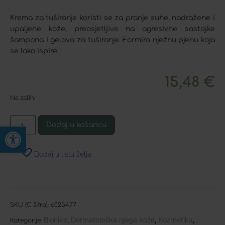
Krema za tuširanje koristi se za pranje suhe, nadražene i
upaljene kože, preosjetljive na agresivne sastojke
šampona i gelova za tuširanje. Formira nježnu pjenu koja
se lako ispire.
15,48
€
Na zalihi
Dodaj u košaricu
Open toolbar
Dodaj u listu želja
SKU (C šifra):
c025477
Bionike
Dermatološka njega kože
Kozmetika
,
,
,
Kategorije: