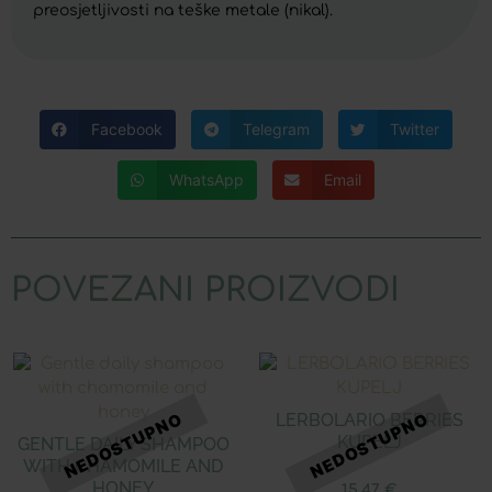
preosjetljivosti na teške metale (nikal).
Facebook
Telegram
Twitter
WhatsApp
Email
POVEZANI PROIZVODI
LERBOLARIO BERRIES
KUPELJ
GENTLE DAILY SHAMPOO
WITH CHAMOMILE AND
HONEY
15,47
€