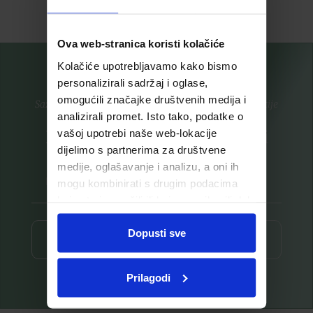
Ova web-stranica koristi kolačiće
Kolačiće upotrebljavamo kako bismo
personalizirali sadržaj i oglase,
omogućili značajke društvenih medija i
Saznajte prvi za nove proizvode i ekskluzivne promocije
analizirali promet. Isto tako, podatke o
Prijavite se na listu za novosti
vašoj upotrebi naše web-lokacije
dijelimo s partnerima za društvene
medije, oglašavanje i analizu, a oni ih
mogu kombinirati s drugim podacima
koje ste im pružili ili koje su prikupili dok
ste upotrebljavali njihove usluge.
Dopusti sve
Prijava ⟶
Prilagodi