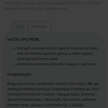
Kozmetika za njegu tijela
Njega tijela
Proizvodi za seboreični
,
,
dermatitis na koži
Suha i atopična koža
,
Opis
Pakiranje
NAČIN UPOTREBE
Nanijeti na mokru kožu, nježno masirati po koži
dok se formira ugodna pjena, a zatim isprati
obilnom količinom vode.
Kremasta tekstura čini kožu mekom i nježnom.
POSEBNOSTI
Blagi površinski surfaktanti nježno čiste kožu. 3% ulja
slatkog badema održava dugotrajnu hidrataciju, štiti i
održava hidrolipidni balans i njeguje kožu. Sorbitol i
glicerin hidratiziraju i štite kožu. Ne sadrži parfeme,
konzervanse, gluten, a prikladna je u slučaju