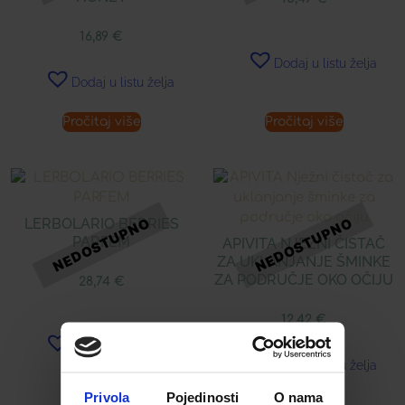
16,89
€
Dodaj u listu želja
Dodaj u listu želja
Pročitaj više
Pročitaj više
LERBOLARIO BERRIES
PARFEM
APIVITA NJEŽNI ČISTAČ
ZA UKLANJANJE ŠMINKE
ZA PODRUČJE OKO OČIJU
28,74
€
12,42
€
Dodaj u listu želja
Dodaj u listu želja
Privola
Pojedinosti
O nama
Pročitaj više
Pročitaj više