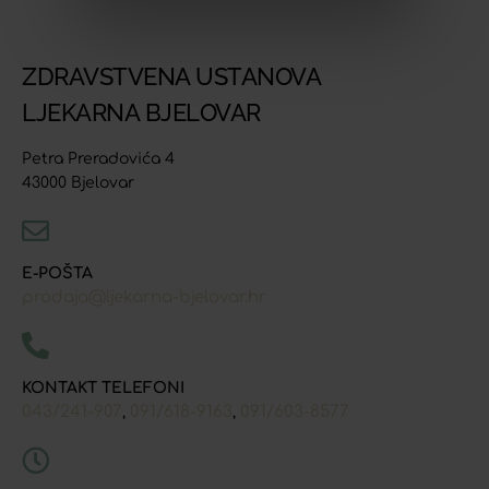
ZDRAVSTVENA USTANOVA
LJEKARNA BJELOVAR
Petra Preradovića 4
43000 Bjelovar
E-POŠTA
prodaja@ljekarna-bjelovar.hr
KONTAKT TELEFONI
043/241-907
091/618-9163
091/603-8577
,
,