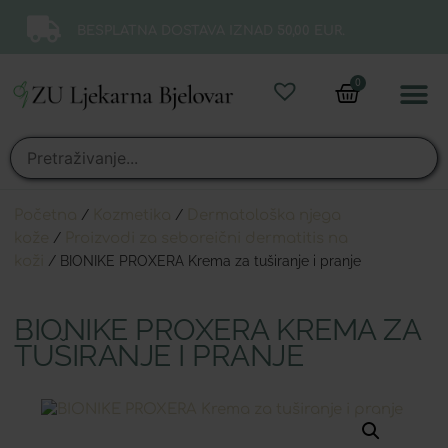
BESPLATNA DOSTAVA IZNAD 50,00 EUR.
0
Online 
Moj ra
Početna
/
Kozmetika
/
Dermatološka njega
kože
/
Proizvodi za seboreični dermatitis na
koži
/ BIONIKE PROXERA Krema za tuširanje i pranje
BIONIKE PROXERA KREMA ZA
TUŠIRANJE I PRANJE