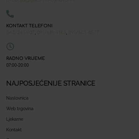
prodaja@ljekarna-bjelovar.hr
KONTAKT TELEFONI
043/241-907
091/618-9163
091/603-8577
,
,
RADNO VRIJEME
07:00-20:00
NAJPOSJEĆENIJE STRANICE
Naslovnica
Web trgovina
Ljekarne
Kontakt