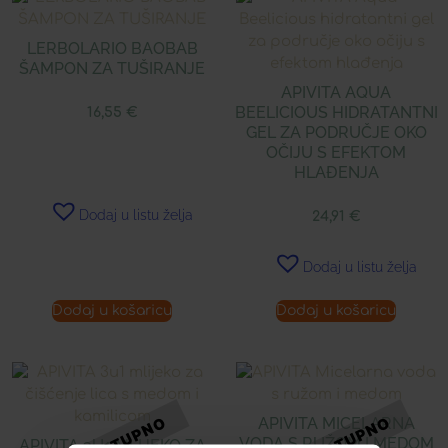
LERBOLARIO BAOBAB
ŠAMPON ZA TUŠIRANJE
APIVITA AQUA
BEELICIOUS HIDRATANTNI
16,55
€
GEL ZA PODRUČJE OKO
OČIJU S EFEKTOM
HLAĐENJA
Dodaj u listu želja
24,91
€
Dodaj u listu želja
Dodaj u košaricu
Dodaj u košaricu
APIVITA MICELARNA
VODA S RUŽOM I MEDOM
APIVITA 3U1 MLIJEKO ZA