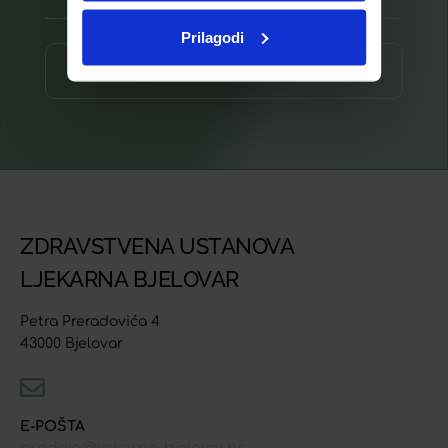
Prilagodi
Prijava ⟶
ZDRAVSTVENA USTANOVA
LJEKARNA BJELOVAR
Petra Preradovića 4
43000 Bjelovar
E-POŠTA