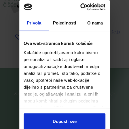
ČIŠĆENJE LICA S MEDOM I
KAMILICOM
15,31
€
Privola
Pojedinosti
O nama
16,89
€
Dodaj u listu želja
Dodaj u listu želja
Ova web-stranica koristi kolačiće
Pročitaj više
Pročitaj više
Kolačiće upotrebljavamo kako bismo
personalizirali sadržaj i oglase,
omogućili značajke društvenih medija i
analizirali promet. Isto tako, podatke o
vašoj upotrebi naše web-lokacije
dijelimo s partnerima za društvene
Saznajte prvi za nove proizvode i ekskluzivne promocije
medije, oglašavanje i analizu, a oni ih
mogu kombinirati s drugim podacima
Prijavite se na listu za novosti
koje ste im pružili ili koje su prikupili dok
ste upotrebljavali njihove usluge.
Dopusti sve