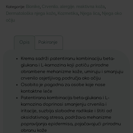
Bionike
Crvenilo, alergije, reaktivna koža
,
,
Kategorije:
Dermatološka njega kože
Kozmetika
Njega lica
Njega oko
,
,
,
očiju
Opis
Pakiranje
Krema sadrži patentiranu kombinaciju beta-
glukana i L-karnozina koji potiču prirodne
obrambene mehanizme kože, umiruju i smanjuju
crvenilo osjetljivog područja oko očiju
Osobito je pogodna za osobe koje nose
kontaktne leće
Patentirana kombinacija beta-glukana i L-
karnozina doprinosi smanjenju crvenila i
iritacije, suzbija slobodne radikale i štiti od
oksidativnog stresa, podržava mehanizme
popravljanja epidermisa, pojačavajući prirodnu
obranu kože