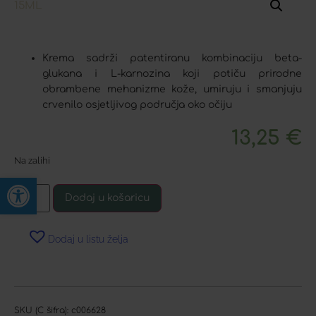
Krema sadrži patentiranu kombinaciju beta-
glukana i L-karnozina koji potiču prirodne
obrambene mehanizme kože, umiruju i smanjuju
crvenilo osjetljivog područja oko očiju
13,25
€
Na zalihi
Open toolbar
Dodaj u košaricu
Dodaj u listu želja
SKU (C šifra):
c006628