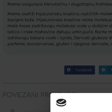
Krema osigurava trenutačnu i dugotrajnu hidratac
Krema sadrži hijaluronsku kiselinu različitih mole
barijere kože. Hijaluronska kiselina velike molek
male mase zadržavaju molekule vode u dubljim sloj
latica i irske mahovine djeluju umirujuće. Karite m
održavaju balans vode i lipida. Derivati glukoze d
parfeme, konzervanse, gluten i njegove derivate, a 
Facebook
POVEZANI PROIZVODI