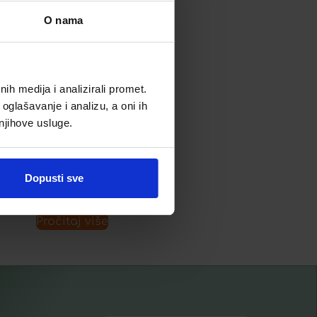
O nama
IRIX SPREJ 75 ML
7,86
€
h medija i analizirali promet.
oglašavanje i analizu, a oni ih
 njihove usluge.
Dodaj u listu želja
Dopusti sve
Pročitaj više