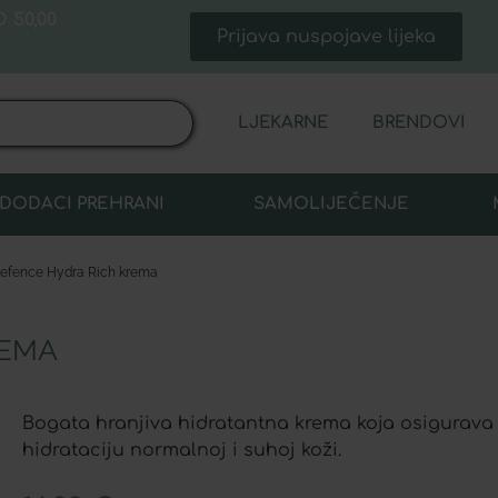
 50,00
Prijava nuspojave lijeka
LJEKARNE
BRENDOVI
DODACI PREHRANI
SAMOLIJEČENJE
Defence Hydra Rich krema
REMA
Bogata hranjiva hidratantna krema koja osigurava
hidrataciju normalnoj i suhoj koži.