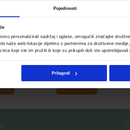
Pojedinosti
IRIX FORTE SPREJ 150 ML
BEELICIOUS
18,58
€
iće
A KREMA
KSTURE
mo personalizirali sadržaj i oglase, omogućili značajke društveni
ebi naše web-lokacije dijelimo s partnerima za društvene medije, 
€
a koje ste im pružili ili koje su prikupili dok ste upotrebljavali
Dodaj u listu želja
listu želja
Prilagodi
šaricu
Dodaj u košaricu
ije