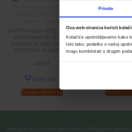
Privola
APIVITA AQUA 
Ova web-stranica koristi kolač
HIDRATANTN
APIVITA AQUA BEELICIOUS
BOGATE TE
HIDRATANTNI GEL ZA
Kolačiće upotrebljavamo kako bis
PODRUČJE OKO OČIJU S
Isto tako, podatke o vašoj upotr
EFEKTOM HLAĐENJA
29,90
mogu kombinirati s drugim podacim
24,91
€
Dodaj u 
Dodaj u listu želja
Dodaj u košaricu
Dodaj u ko
Saznajte prvi za nove proizvode i ekskluzivne promoc