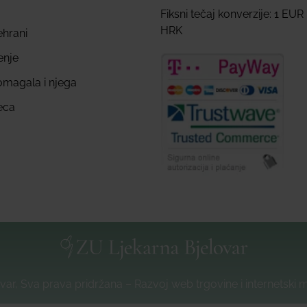
Fiksni tečaj konverzije: 1 EUR
HRK
ehrani
enje
omagala i njega
eca
var, Sva prava pridržana – Razvoj web trgovine i internetski 