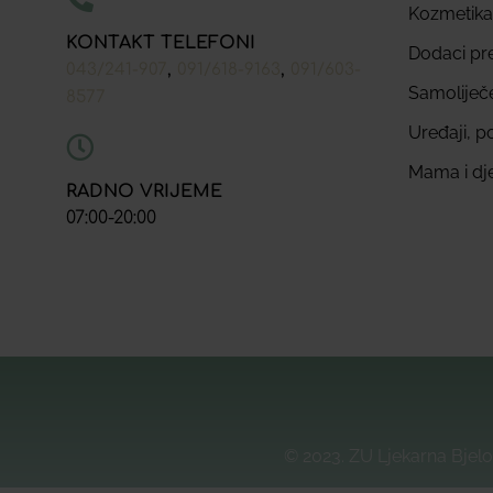
Kozmetika
KONTAKT TELEFONI
Dodaci pr
,
,
043/241-907
091/618-9163
091/603-
Samoliječ
8577
Uređaji, p
Mama i dj
RADNO VRIJEME
07:00-20:00
© 2023. ZU Ljekarna Bjelo