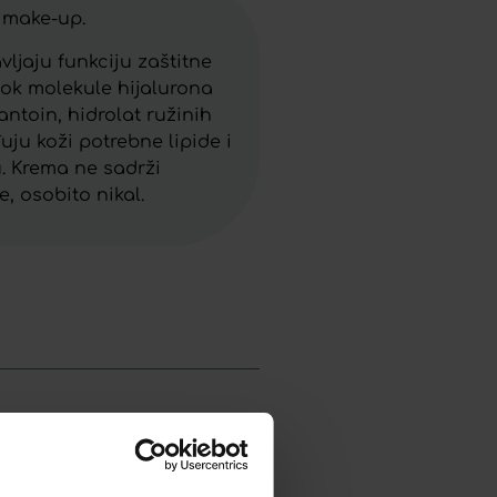
 make-up.
vljaju funkciju zaštitne
dok molekule hijalurona
ntoin, hidrolat ružinih
uju koži potrebne lipide i
u. Krema ne sadrži
, osobito nikal.