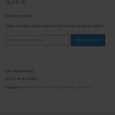
16,99
€
Nema na zalihi
Želite obavijest kada ovaj proizvod ponovo dođe na zalihu?
Obavijesti me
EAN:
8029041111362
SKU (C šifra):
c024511
,
,
,
Kategorije:
Bionike
Hidratacija lica
Kozmetika
Njega lica