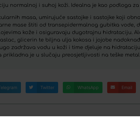
iju normalnoj i suhoj koži. Idealna je kao podloga za
kularnih masa, umirujuće sastojke i sastojke koji obna
ularne mase štiti od transepidermalnog gubitka vode, 
evima kože i osiguravaju dugotrajnu hidrataciju. Ala
aslac, glicerin te biljna ulja kokosa i jojobe nadoknađ
ugo zadržava vodu u koži i time djeluje na hidratacij
prikladna je u slučaju preosjetljivosti na teške metale
Telegram
Twitter
WhatsApp
Email