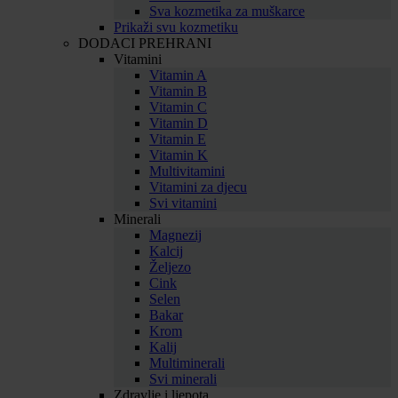
Sva kozmetika za muškarce
Prikaži svu kozmetiku
DODACI PREHRANI
Vitamini
Vitamin A
Vitamin B
Vitamin C
Vitamin D
Vitamin E
Vitamin K
Multivitamini
Vitamini za djecu
Svi vitamini
Minerali
Magnezij
Kalcij
Željezo
Cink
Selen
Bakar
Krom
Kalij
Multiminerali
Svi minerali
Zdravlje i ljepota