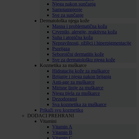
Njega nakon sunčanja
Samotamnjenje
Sve za sunčanje
Dermatološka njega kože
Masna i problematična koža
Crvenilo, alergije, reaktivna koža
Suha i atopična koža
Nepravilnosti, ožiljci i hiperpigmentacije
Psorijaza
Seboroični dermatitis kože
Sve za dermatološku njega kože
Kozmetika za muškarce
Hidratacija kože za muškarce
Brijanje i njega nakon brijanja
Anti-age za muškarce
Mirisne linije za muškarce
Njega tijela za muškarce
Dezodoransi
Sva kozmetika za muškarce
Prikaži svu kozmetiku
DODACI PREHRANI
Vitamini
Vitamin A
Vitamin B
Vitamin C