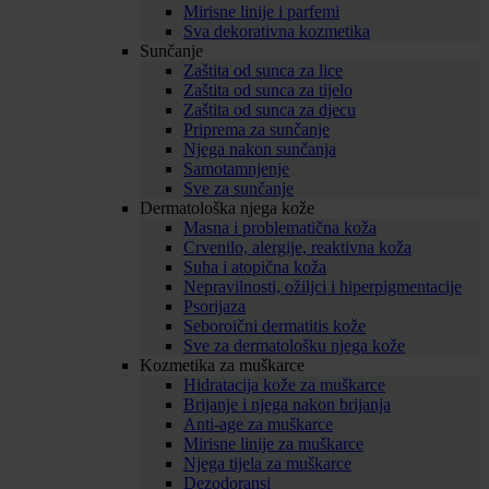
Mirisne linije i parfemi
Sva dekorativna kozmetika
Sunčanje
Zaštita od sunca za lice
Zaštita od sunca za tijelo
Zaštita od sunca za djecu
Priprema za sunčanje
Njega nakon sunčanja
Samotamnjenje
Sve za sunčanje
Dermatološka njega kože
Masna i problematična koža
Crvenilo, alergije, reaktivna koža
Suha i atopična koža
Nepravilnosti, ožiljci i hiperpigmentacije
Psorijaza
Seboroični dermatitis kože
Sve za dermatološku njega kože
Kozmetika za muškarce
Hidratacija kože za muškarce
Brijanje i njega nakon brijanja
Anti-age za muškarce
Mirisne linije za muškarce
Njega tijela za muškarce
Dezodoransi