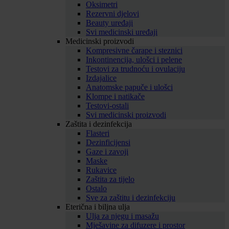
Oksimetri
Rezervni djelovi
Beauty uređaji
Svi medicinski uređaji
Medicinski proizvodi
Kompresivne čarape i steznici
Inkontinencija, ulošci i pelene
Testovi za trudnoću i ovulaciju
Izdajalice
Anatomske papuče i ulošci
Klompe i natikače
Testovi-ostali
Svi medicinski proizvodi
Zaštita i dezinfekcija
Flasteri
Dezinficijensi
Gaze i zavoji
Maske
Rukavice
Zaštita za tijelo
Ostalo
Sve za zaštitu i dezinfekciju
Eterična i biljna ulja
Ulja za njegu i masažu
Mješavine za difuzere i prostor