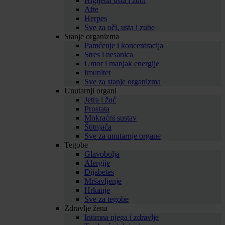
Higijena usta i zubi
Afte
Herpes
Sve za oči, usta i zube
Stanje organizma
Pamćenje i koncentracija
Stres i nesanica
Umor i manjak energije
Imunitet
Sve za stanje organizma
Unutarnji organi
Jetra i žuć
Prostata
Mokraćni sustav
Štitnjača
Sve za unutarnje organe
Tegobe
Glavobolja
Alergije
Dijabetes
Mršavljenje
Hrkanje
Sve za tegobe
Zdravlje žena
Intimna njega i zdravlje