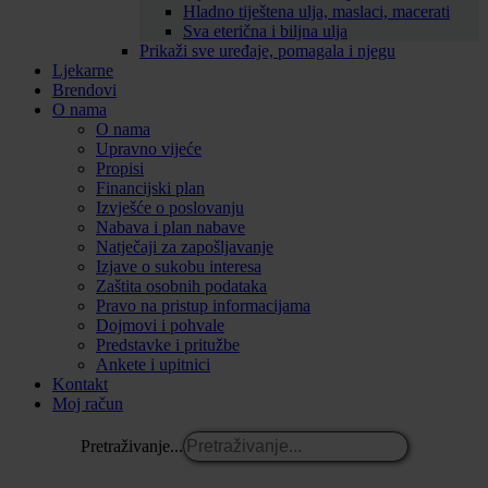
Hladno tiještena ulja, maslaci, macerati
Sva eterična i biljna ulja
Prikaži sve uređaje, pomagala i njegu
Ljekarne
Brendovi
O nama
O nama
Upravno vijeće
Propisi
Financijski plan
Izvješće o poslovanju
Nabava i plan nabave
Natječaji za zapošljavanje
Izjave o sukobu interesa
Zaštita osobnih podataka
Pravo na pristup informacijama
Dojmovi i pohvale
Predstavke i pritužbe
Ankete i upitnici
Kontakt
Moj račun
Pretraživanje...