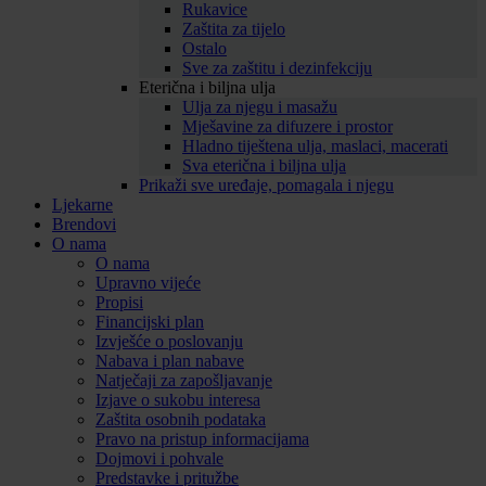
Rukavice
Zaštita za tijelo
Ostalo
Sve za zaštitu i dezinfekciju
Eterična i biljna ulja
Ulja za njegu i masažu
Mješavine za difuzere i prostor
Hladno tiještena ulja, maslaci, macerati
Sva eterična i biljna ulja
Prikaži sve uređaje, pomagala i njegu
Ljekarne
Brendovi
O nama
O nama
Upravno vijeće
Propisi
Financijski plan
Izvješće o poslovanju
Nabava i plan nabave
Natječaji za zapošljavanje
Izjave o sukobu interesa
Zaštita osobnih podataka
Pravo na pristup informacijama
Dojmovi i pohvale
Predstavke i pritužbe