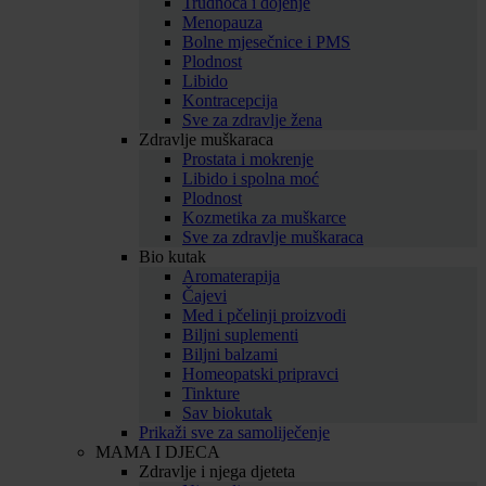
Trudnoća i dojenje
Menopauza
Bolne mjesečnice i PMS
Plodnost
Libido
Kontracepcija
Sve za zdravlje žena
Zdravlje muškaraca
Prostata i mokrenje
Libido i spolna moć
Plodnost
Kozmetika za muškarce
Sve za zdravlje muškaraca
Bio kutak
Aromaterapija
Čajevi
Med i pčelinji proizvodi
Biljni suplementi
Biljni balzami
Homeopatski pripravci
Tinkture
Sav biokutak
Prikaži sve za samoliječenje
MAMA I DJECA
Zdravlje i njega djeteta