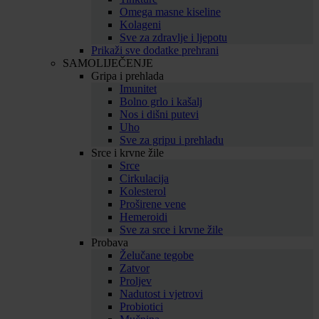
Omega masne kiseline
Kolageni
Sve za zdravlje i ljepotu
Prikaži sve dodatke prehrani
SAMOLIJEČENJE
Gripa i prehlada
Imunitet
Bolno grlo i kašalj
Nos i dišni putevi
Uho
Sve za gripu i prehladu
Srce i krvne žile
Srce
Cirkulacija
Kolesterol
Proširene vene
Hemeroidi
Sve za srce i krvne žile
Probava
Želučane tegobe
Zatvor
Proljev
Nadutost i vjetrovi
Probiotici