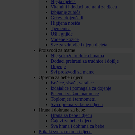
Njega djeteta
Vitamini i dodaci prehrani za djecu
Izbijanje zubića
Grčevi dojenčadi
Higijena nosića
Tjemenica
Uši i gnjide
Vodene kozice
Sve za zdravlje i njegu djeteta
Proizvodi za mame
Njega kože trudnica i mama
Dodaci prehrani za trudnice i dojilje
Dojenje
Svi proizvodi za mame
Oprema za bebe i djecu
Bočice, sisači, varalice
Izdajalice i pomagala za dojenje
Pelene i vlažne maramice
Toplomjeri i termometri
Sva oprema za bebe i djecu
Hrana i dohrana za bebe
Hrana za bebe i djecu
Čajevi za bebe i djecu
Sva hrana i dohrana za bebe
Prikaži sve za mamu i djecu