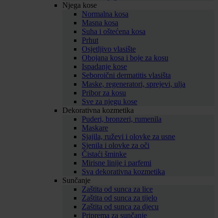
Njega kose
Normalna kosa
Masna kosa
Suha i oštećena kosa
Prhut
Osjetljivo vlasište
Obojana kosa i boje za kosu
Ispadanje kose
Seboroični dermatitis vlasišta
Maske, regeneratori, sprejevi, ulja
Pribor za kosu
Sve za njegu kose
Dekorativna kozmetika
Puderi, bronzeri, rumenila
Maskare
Sjajila, ruževi i olovke za usne
Sjenila i olovke za oči
Čistaći šminke
Mirisne linije i parfemi
Sva dekorativna kozmetika
Sunčanje
Zaštita od sunca za lice
Zaštita od sunca za tijelo
Zaštita od sunca za djecu
Priprema za sunčanje