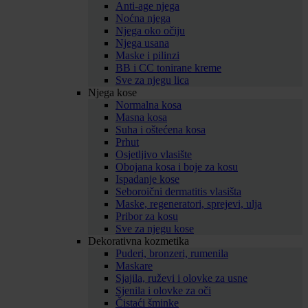
Anti-age njega
Noćna njega
Njega oko očiju
Njega usana
Maske i pilinzi
BB i CC tonirane kreme
Sve za njegu lica
Njega kose
Normalna kosa
Masna kosa
Suha i oštećena kosa
Prhut
Osjetljivo vlasište
Obojana kosa i boje za kosu
Ispadanje kose
Seboroični dermatitis vlasišta
Maske, regeneratori, sprejevi, ulja
Pribor za kosu
Sve za njegu kose
Dekorativna kozmetika
Puderi, bronzeri, rumenila
Maskare
Sjajila, ruževi i olovke za usne
Sjenila i olovke za oči
Čistaći šminke