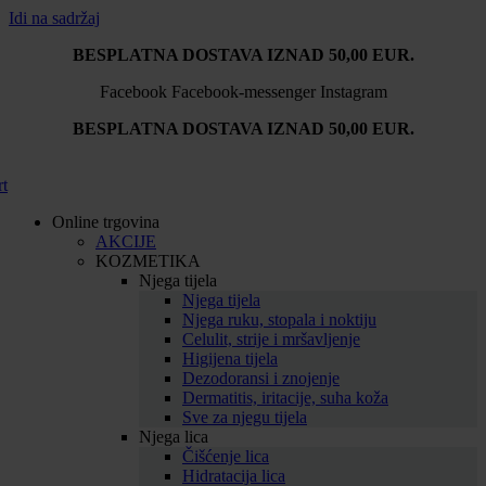
Idi na sadržaj
BESPLATNA DOSTAVA IZNAD 50,00 EUR.
Facebook
Facebook-messenger
Instagram
BESPLATNA DOSTAVA IZNAD 50,00 EUR.
rt
Online trgovina
AKCIJE
KOZMETIKA
Njega tijela
Njega tijela
Njega ruku, stopala i noktiju
Celulit, strije i mršavljenje
Higijena tijela
Dezodoransi i znojenje
Dermatitis, iritacije, suha koža
Sve za njegu tijela
Njega lica
Čišćenje lica
Hidratacija lica