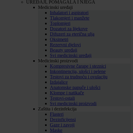
UREĐAJI, POMAGALA I NJEGA
Medicinski uređaji
Inhalatori i aspiratori
Tlakomjeri i manžete
Toplomjeri
Dozatori za lijekove
Difuzeri za eterična ulja
Oksimetri
Rezervni djelovi
Beauty uređaji
Svi medicinski uređaji
Medicinski proizvodi
Kompresivne čarape i steznici
Inkontinencija, ulošci i pelene
Testovi za trudnoću i ovulaciju
Izdajalice
Anatomske papuče i ulošci
Klompe i natikače
Testovi-ostali
Svi medicinski proizvodi
Zaštita i dezinfekcija
Flasteri
Dezinficijensi
Gaze i zavoji
Maske