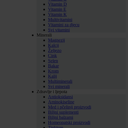
Vitamin D
Vitamin E
Vitamin K
Multivitamini
Vitamini za djecu
Svi vitamini
Minerali
Magnezij
Kalcij
Željezo
Cink
Selen
Bakar
Krom
Kalij
Multiminerali
Svi minerali
Zdravlje i ljepota
Antioksidansi
Aminokiseline
Med i pčelinji proizvodi
Biljni suplementi
Biljni balzami
Homeopatski proizvodi
Tinkture