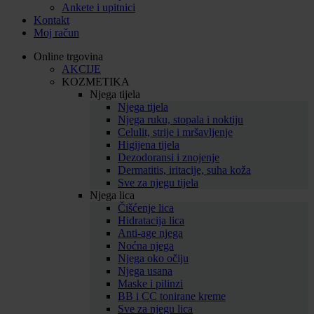
Ankete i upitnici
Kontakt
Moj račun
Online trgovina
AKCIJE
KOZMETIKA
Njega tijela
Njega tijela
Njega ruku, stopala i noktiju
Celulit, strije i mršavljenje
Higijena tijela
Dezodoransi i znojenje
Dermatitis, iritacije, suha koža
Sve za njegu tijela
Njega lica
Čišćenje lica
Hidratacija lica
Anti-age njega
Noćna njega
Njega oko očiju
Njega usana
Maske i pilinzi
BB i CC tonirane kreme
Sve za njegu lica