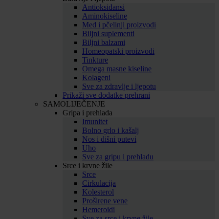
Antioksidansi
Aminokiseline
Med i pčelinji proizvodi
Biljni suplementi
Biljni balzami
Homeopatski proizvodi
Tinkture
Omega masne kiseline
Kolageni
Sve za zdravlje i ljepotu
Prikaži sve dodatke prehrani
SAMOLIJEČENJE
Gripa i prehlada
Imunitet
Bolno grlo i kašalj
Nos i dišni putevi
Uho
Sve za gripu i prehladu
Srce i krvne žile
Srce
Cirkulacija
Kolesterol
Proširene vene
Hemeroidi
Sve za srce i krvne žile