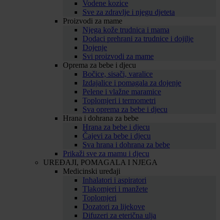
Vodene kozice
Sve za zdravlje i njegu djeteta
Proizvodi za mame
Njega kože trudnica i mama
Dodaci prehrani za trudnice i dojilje
Dojenje
Svi proizvodi za mame
Oprema za bebe i djecu
Bočice, sisači, varalice
Izdajalice i pomagala za dojenje
Pelene i vlažne maramice
Toplomjeri i termometri
Sva oprema za bebe i djecu
Hrana i dohrana za bebe
Hrana za bebe i djecu
Čajevi za bebe i djecu
Sva hrana i dohrana za bebe
Prikaži sve za mamu i djecu
UREĐAJI, POMAGALA I NJEGA
Medicinski uređaji
Inhalatori i aspiratori
Tlakomjeri i manžete
Toplomjeri
Dozatori za lijekove
Difuzeri za eterična ulja