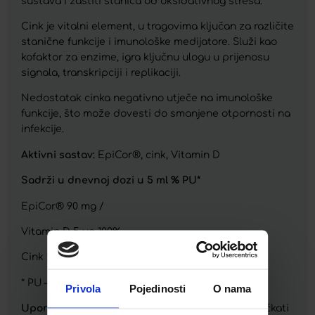
sustava i zaštiti stanica od oksidativnog stresa.
Cink je vitalni element, u tragovima ključan za različite
stanične funkcije i imunološke medijatore. Služi kao
kofaktor za enzime, igra ključnu ulogu u prijenosu
signala, transkripciji i replikaciji.
Nedostatak cinka negativno utječe na imunološke
funkcije, što može dovesti do smanjene otpornosti na
infekcije.
Aktivni sastav:
EpiCor®, cink, Vitamin D
Sadrži u dnevnoj dozi u 5 ml % PU*
EpiCor® 90 mg /
Vitamin D 5 µg 100%
Cink 2,5 mg 25%
* PU – preporučeni unos za odrasle osobe
Privola
Pojedinosti
O nama
Uporaba:
(za djecu iznad 3 godine) dobro promućkati