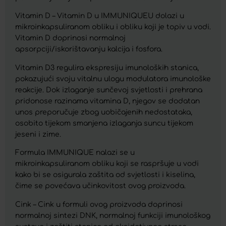
Vitamin D – Vitamin D u IMMUNIQUEU dolazi u
mikroinkapsuliranom obliku i obliku koji je topiv u vodi.
Vitamin D doprinosi normalnoj
apsorpciji/iskorištavanju kalcija i fosfora.
Vitamin D3 regulira ekspresiju imunoloških stanica,
pokazujući svoju vitalnu ulogu modulatora imunološke
reakcije. Dok izlaganje sunčevoj svjetlosti i prehrana
pridonose razinama vitamina D, njegov se dodatan
unos preporučuje zbog uobičajenih nedostataka,
osobito tijekom smanjena izlaganja suncu tijekom
jeseni i zime.
Formula IMMUNIQUE nalazi se u
mikroinkapsuliranom obliku koji se raspršuje u vodi
kako bi se osigurala zaštita od svjetlosti i kiselina,
čime se povećava učinkovitost ovog proizvoda.
Cink – Cink u formuli ovog proizvoda doprinosi
normalnoj sintezi DNK, normalnoj funkciji imunološkog