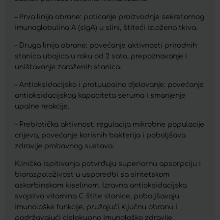
– Prva linija obrane: poticanje proizvodnje sekretornog
imunoglobulina A (sIgA) u slini, štiteći izložena tkiva.
– Druga linija obrane: povećanje aktivnosti prirodnih
stanica ubojica u roku od 2 sata, prepoznavanje i
uništavanje zaraženih stanica.
– Antioksidacijsko i protuupalno djelovanje: povećanje
antioksidacijskog kapaciteta seruma i smanjenje
upalne reakcije.
– Prebiotička aktivnost: regulacija mikrobne populacije
crijeva, povećanje korisnih bakterija i poboljšava
zdravlje probavnog sustava.
Klinička ispitivanja potvrđuju superiornu apsorpciju i
bioraspoloživost u usporedbi sa sintetskom
askorbinskom kiselinom. Izravna antioksidacijska
svojstva vitamina C štite stanice, poboljšavaju
imunološke funkcije, pružajući ključnu obranu i
podržavajući cjelokupno imunološko zdravlje.