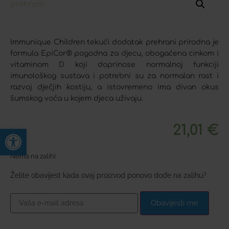
Immunique Children tekući dodatak prehrani prirodna je
formula EpiCor® pogodna za djecu, obogaćena cinkom i
vitaminom D koji doprinose normalnoj funkciji
imunološkog sustava i potrebni su za normalan rast i
razvoj dječjih kostiju, a istovremeno ima divan okus
šumskog voća u kojem djeca uživaju.
21,01
€
Open toolbar
Nema na zalihi
Želite obavijest kada ovaj proizvod ponovo dođe na zalihu?
Obavijesti me