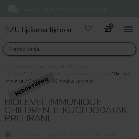
BESPLATNA DOSTAVA IZNAD 50,00 EUR.
0
Online 
Moj ra
Početna
/
Mama i djeca
/
Zdravlje i njega
djeteta
/
Vitamini i dodaci prehrani za djecu
/ Biolevel
Immunique Children tekući dodatak prehrani
BIOLEVEL IMMUNIQUE
CHILDREN TEKUĆI DODATAK
PREHRANI