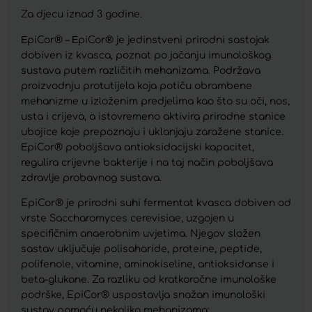
Za djecu iznad 3 godine.
ЕpiCor® – ЕpiCor® je jedinstveni prirodni sastojak
dobiven iz kvasca, poznat po jačanju imunološkog
sustava putem različitih mehanizama. Podržava
proizvodnju protutijela koja potiču obrambene
mehanizme u izloženim predjelima kao što su oči, nos,
usta i crijeva, a istovremeno aktivira prirodne stanice
ubojice koje prepoznaju i uklanjaju zaražene stanice.
ЕpiCor® poboljšava antioksidacijski kapacitet,
regulira crijevne bakterije i na taj način poboljšava
zdravlje probavnog sustava.
EpiCor® je prirodni suhi fermentat kvasca dobiven od
vrste Saccharomyces cerevisiae, uzgojen u
specifičnim anaerobnim uvjetima. Njegov složen
sastav uključuje polisaharide, proteine, peptide,
polifenole, vitamine, aminokiseline, antioksidanse i
beta-glukane. Za razliku od kratkoročne imunološke
podrške, EpiCor® uspostavlja snažan imunološki
sustav pomoću nekoliko mehanizama: