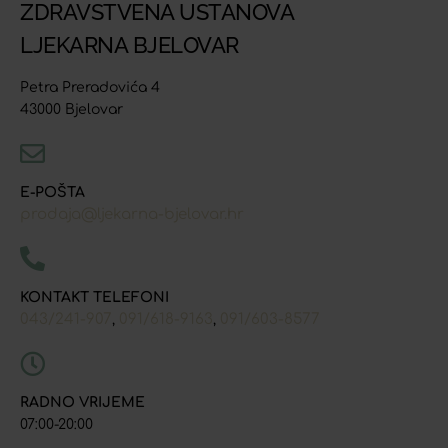
ZDRAVSTVENA USTANOVA
LJEKARNA BJELOVAR
Petra Preradovića 4
43000 Bjelovar
E-POŠTA
prodaja@ljekarna-bjelovar.hr
KONTAKT TELEFONI
043/241-907
091/618-9163
091/603-8577
,
,
RADNO VRIJEME
07:00-20:00