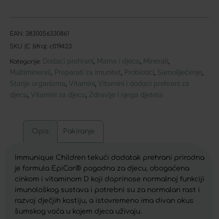
EAN:
3830056330861
SKU (C šifra):
c019423
Dodaci prehrani
Mama i djeca
Minerali
,
,
,
Kategorije:
Multiminerali
Preparati za imunitet
Probiotici
Samoliječenje
,
,
,
,
Stanje organizma
Vitamini
Vitamini i dodaci prehrani za
,
,
djecu
Vitamini za djecu
Zdravlje i njega djeteta
,
,
Opis
Pakiranje
Immunique Children tekući dodatak prehrani prirodna
je formula EpiCor® pogodna za djecu, obogaćena
cinkom i vitaminom D koji doprinose normalnoj funkciji
imunološkog sustava i potrebni su za normalan rast i
razvoj dječjih kostiju, a istovremeno ima divan okus
šumskog voća u kojem djeca uživaju.