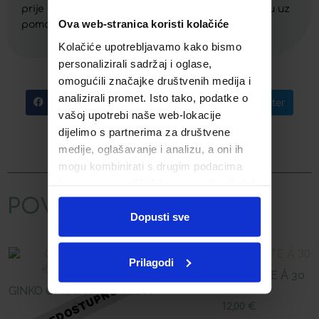
prije upotrebe. Uzmite preporučenu dnevnu dozu uz
Ova web-stranica koristi kolačiće
pomoć čašice za doziranje.
Kolačiće upotrebljavamo kako bismo
personalizirali sadržaj i oglase,
omogućili značajke društvenih medija i
analizirali promet. Isto tako, podatke o
Facebook
Telegram
Twitter
vašoj upotrebi naše web-lokacije
dijelimo s partnerima za društvene
WhatsApp
Email
medije, oglašavanje i analizu, a oni ih
mogu kombinirati s drugim podacima
koje ste im pružili ili koje su prikupili dok
ste upotrebljavali njihove usluge.
POVEZANI PROIZVODI
Dopusti sve
Prilagodi
DIGESTIN TABLETE Á 30
GINKO OMEGA KAPSULE Á
30
12,00
€