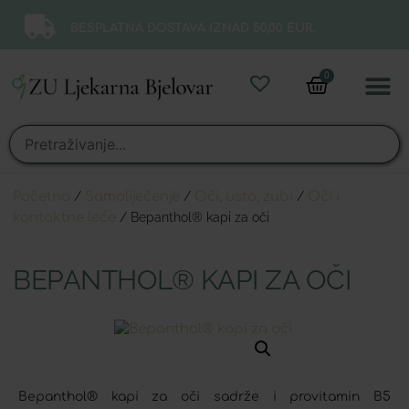
BESPLATNA DOSTAVA IZNAD 50,00 EUR.
0
Online 
Moj ra
Početna
/
Samoliječenje
/
Oči, usta, zubi
/
Oči i
kontaktne leće
/ Bepanthol® kapi za oči
BEPANTHOL® KAPI ZA OČI
Bepanthol® kapi za oči sadrže i provitamin B5