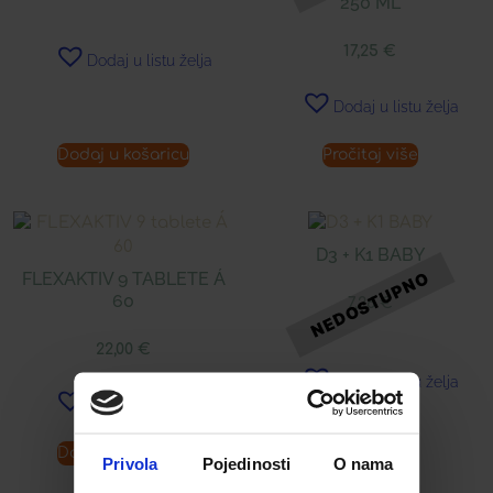
250 ML
17,25
€
Dodaj u listu želja
Dodaj u listu želja
Dodaj u košaricu
Pročitaj više
D3 + K1 BABY
FLEXAKTIV 9 TABLETE Á
60
7,26
€
22,00
€
Dodaj u listu želja
Dodaj u listu želja
Dodaj u košaricu
Pročitaj više
Privola
Pojedinosti
O nama