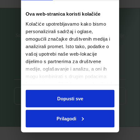
Ova web-stranica koristi kolačiće
Kolačiće upotrebljavamo kako bismo
personalizirali sadržaj i oglase,
Saznajte prvi za nove proizvode i ekskluzivne promocije
omogućili značajke društvenih medija i
analizirali promet. Isto tako, podatke o
Prijavite se na listu za novosti
vašoj upotrebi naše web-lokacije
dijelimo s partnerima za društvene
medije, oglašavanje i analizu, a oni ih
mogu kombinirati s drugim podacima
koje ste im pružili ili koje su prikupili dok
ste upotrebljavali njihove usluge.
Prijava ⟶
Dopusti sve
Prilagodi