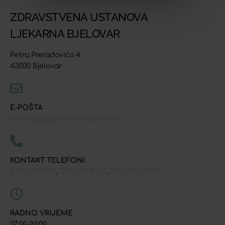
ZDRAVSTVENA USTANOVA
LJEKARNA BJELOVAR
Petra Preradovića 4
43000 Bjelovar
E-POŠTA
prodaja@ljekarna-bjelovar.hr
KONTAKT TELEFONI
043/241-907
091/618-9163
091/603-8577
,
,
RADNO VRIJEME
07:00-20:00