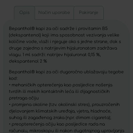
Opis
Način uporabe
Pakiranje
Bepanthol® kapi za oči sadrže i provitamin B5
(dekspantenol) koji ima sposobnost vezivanja velike
količine vode, vlaži i njeguje oko s jedne strane, dok s
druge zajedno s natrijevim hijaluronatom zadržava
vlagu. 1 ml sadrži: natrijev hijaluronat 0,15 %,
dekspantenol 2 %
Bepanthol® kapi za oči dugoročno ublažavaju tegobe
kod:
• mehaničkih opterećenja kao posljedice nošenja
tvrdih ili mekih kontaktnih leća ili dijagnostičkih
pretraga očiju
• promjena okoline (tzv. okolinski stres), prouzročenih
djelovanjem klimatskih uređaja, vjetra, hladnoće,
suhog ili zagađenog zraka (npr. dimom cigareta);
• preopterećenja očiju kao posljedice rada na
računalu, mikroskopu ili nakon dugotrajnog upravljanja