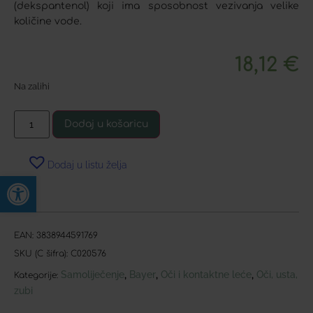
(dekspantenol) koji ima sposobnost vezivanja velike
količine vode.
18,12
€
Na zalihi
Dodaj u košaricu
Dodaj u listu želja
Open toolbar
EAN:
3838944591769
SKU (C šifra):
C020576
Samoliječenje
Bayer
Oči i kontaktne leće
Oči, usta,
,
,
,
Kategorije:
zubi