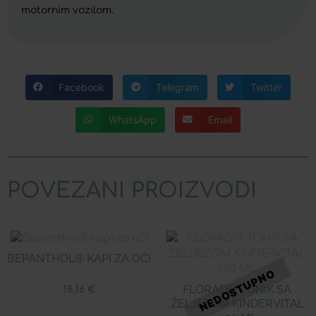
motornim vozilom.
Facebook
Telegram
Twitter
WhatsApp
Email
POVEZANI PROIZVODI
BEPANTHOL® KAPI ZA OČI
FLORADIX TONIK SA
18,16
€
ŽELJEZOM KINDERVITAL