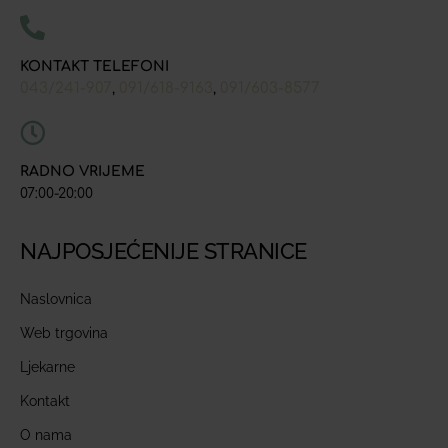
KONTAKT TELEFONI
043/241-907
091/618-9163
091/603-8577
,
,
RADNO VRIJEME
07:00-20:00
NAJPOSJEĆENIJE STRANICE
Naslovnica
Web trgovina
Ljekarne
Kontakt
O nama