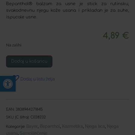
Bepanthol® balzam za usne je stick za rutinsku,
svakodnevnu njegu kože usana i prikladan je za suhe,
ispucale usne.
4,89
€
Na zalihi
Dodaj u košaricu
Open toolbar
Dodaj u listu želja
EAN:
3838944271845
SKU (C šifra):
C028232
Bayer
Bepanthol
Kozmetika
Njega lica
Njega
,
,
,
,
Kategorije:
usana
Samoliječenje
,