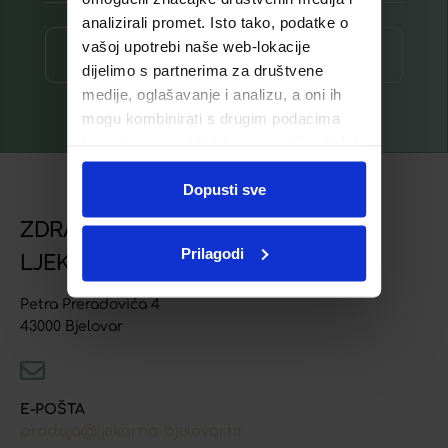
analizirali promet. Isto tako, podatke o
vašoj upotrebi naše web-lokacije
Prijava ⟶
dijelimo s partnerima za društvene
medije, oglašavanje i analizu, a oni ih
mogu kombinirati s drugim podacima
koje ste im pružili ili koje su prikupili dok
ste upotrebljavali njihove usluge.
Dopusti sve
ZDRAVSTVENA USTANOVA
Prilagodi
LJEKARNA BJELOVAR
Petra Preradovića 4
43000 Bjelovar
E-POŠTA
prodaja@ljekarna-bjelovar.hr