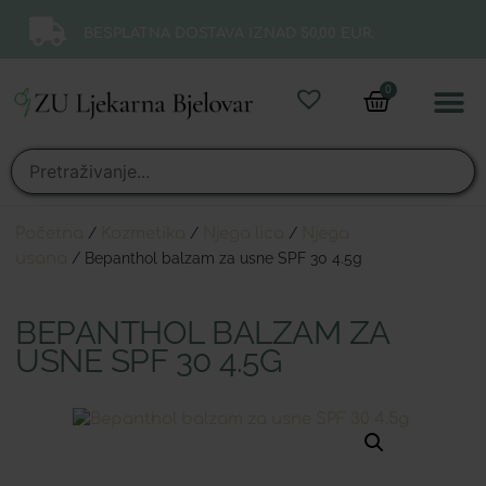
BESPLATNA DOSTAVA IZNAD 50,00 EUR.
0
Online 
Moj ra
Početna
/
Kozmetika
/
Njega lica
/
Njega
usana
/ Bepanthol balzam za usne SPF 30 4.5g
BEPANTHOL BALZAM ZA
USNE SPF 30 4.5G