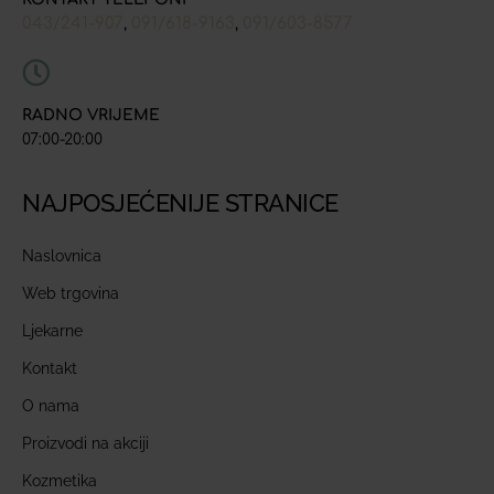
043/241-907
091/618-9163
091/603-8577
,
,
RADNO VRIJEME
07:00-20:00
NAJPOSJEĆENIJE STRANICE
Naslovnica
Web trgovina
Ljekarne
Kontakt
O nama
Proizvodi na akciji
Kozmetika