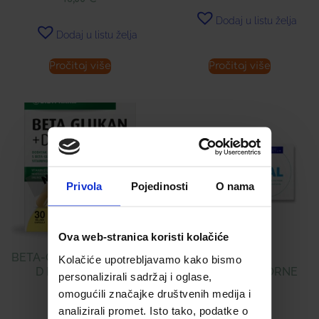
Dodaj u listu želja
Dodaj u listu želja
Pročitaj više
Pročitaj više
Privola
Pojedinosti
O nama
Ova web-stranica koristi kolačiće
BETA-GLUKAN + VITAMIN
COLOSAL
Kolačiće upotrebljavamo kako bismo
D KAPSULE Á 30
ŽELUČANOOTPORNE
personalizirali sadržaj i oglase,
TABLETE
omogućili značajke društvenih medija i
18,00
€
analizirali promet. Isto tako, podatke o
23,98
€