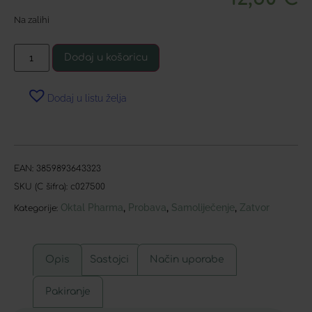
Na zalihi
Dodaj u košaricu
Dodaj u listu želja
EAN:
3859893643323
SKU (C šifra):
c027500
Oktal Pharma
Probava
Samoliječenje
Zatvor
,
,
,
Kategorije:
Opis
Sastojci
Način uporabe
Pakiranje