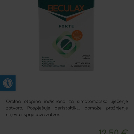
Open toolbar
Oralna otopina indicirana za simptomatsko liječenje
zatvora. Pospješuje peristaltiku, pomaže pražnjenje
crijeva i sprječava zatvor.
12,50
€