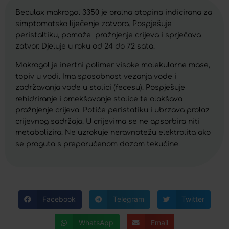
Beculax makrogol 3350 je oralna otopina indicirana za
simptomatsko liječenje zatvora. Pospješuje
peristaltiku, pomaže pražnjenje crijeva i sprječava
zatvor. Djeluje u roku od 24 do 72 sata.
Makrogol je inertni polimer visoke molekularne mase,
topiv u vodi. Ima sposobnost vezanja vode i
zadržavanja vode u stolici (fecesu). Pospješuje
rehidriranje i omekšavanje stolice te olakšava
pražnjenje crijeva. Potiče peristatiku i ubrzava prolaz
crijevnog sadržaja. U crijevima se ne apsorbira niti
metabolizira. Ne uzrokuje neravnotežu elektrolita ako
se proguta s preporučenom dozom tekućine.
Facebook
Telegram
Twitter
WhatsApp
Email