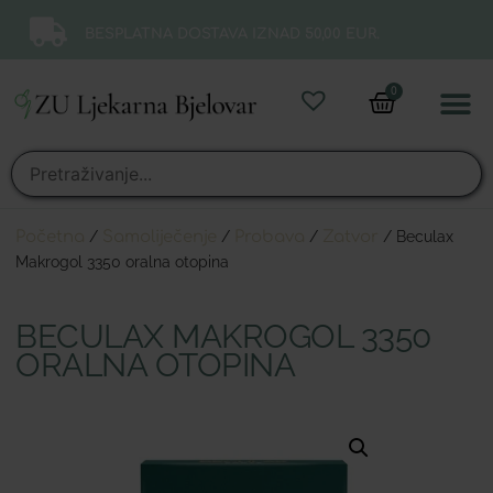
BESPLATNA DOSTAVA IZNAD 50,00 EUR.
0
Online 
Moj ra
Početna
/
Samoliječenje
/
Probava
/
Zatvor
/ Beculax
Makrogol 3350 oralna otopina
BECULAX MAKROGOL 3350
ORALNA OTOPINA