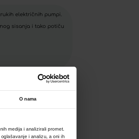
rukih električnih pumpi.
nog sisanja i tako potiču
O nama
h medija i analizirali promet.
oglašavanje i analizu, a oni ih