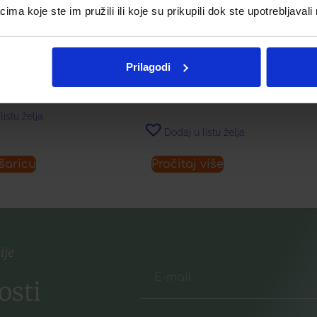
a koje ste im pružili ili koje su prikupili dok ste upotrebljavali
KOMPRESE
PRENATAL TABLETE Á 30 +
KAPSULE Á 30
€
Prilagodi
16,78
€
listu želja
Dodaj u listu želja
šaricu
Pročitaj više
ije
osti