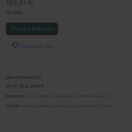
185,61
€
Na zalihi
Dodaj u košaricu
Dodaj u listu želja
EAN:
8710103565772
SKU (C šifra):
C001479
,
,
,
Kategorije:
Avent
Dojenje
Mama i djeca
Proizvodi za mame
,
,
,
Oznake:
dojenje
izdajalice
mama i djeca
proizvodi za mame