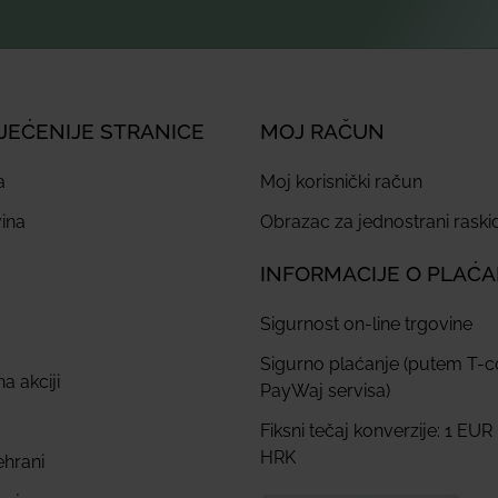
JEĆENIJE STRANICE
MOJ RAČUN
a
Moj korisnički račun
ina
Obrazac za jednostrani rask
INFORMACIJE O PLAĆ
Sigurnost on-line trgovine
Sigurno plaćanje (putem T-
a akciji
PayWaj servisa)
Fiksni tečaj konverzije: 1 EUR
HRK
ehrani