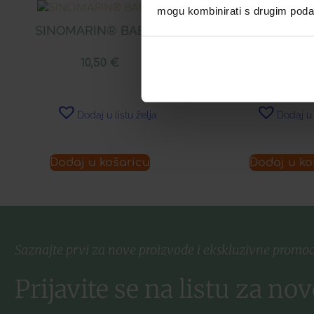
mogu kombinirati s drugim podacim
SINOMARIN® BABIES
MULTI-MAM 
10,50
€
18,27
Dodaj u listu želja
Dodaj u 
Dodaj u košaricu
Dodaj u ko
Saznajte prvi za nove proizvode i ekskluzivne promoc
Prijavite se na listu za nov