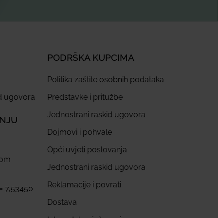
PODRŠKA KUPCIMA
Politika zaštite osobnih podataka
id ugovora
Predstavke i pritužbe
Jednostrani raskid ugovora
ANJU
Dojmovi i pohvale
Opći uvjeti poslovanja
com
Jednostrani raskid ugovora
Reklamacije i povrati
 = 7,53450
Dostava