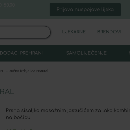
 50,00
Prijava nuspojave lijeka
LJEKARNE
BRENDOVI
DODACI PREHRANI
SAMOLIJEČENJE
NT – Ručna izdajalica Natural
URAL
Prsna sisaljka masažnim jastučićem za lako kombini
na bočicu