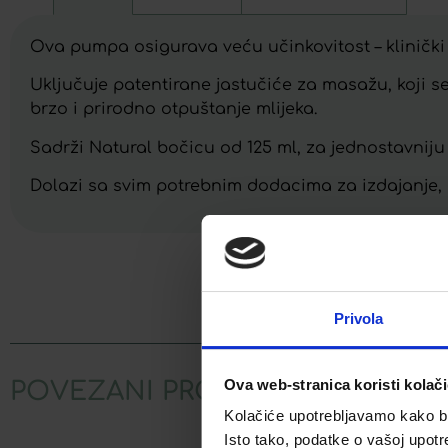
Ova pumpa osigurava veću učinkovitost – klinički 
Uključuje patentirane jastučiće za masažu, koji s
brzo i prirodno otpuštanje mlijeka.
Sadrži Natural bočicu od 125 ml, za jednostavniju
Dolazi sa svim potrebnim dodacima za izdajanje, h
Facebook
Privola
Ova web-stranica koristi kolač
POVEZANI PROIZVODI
Kolačiće upotrebljavamo kako bis
Isto tako, podatke o vašoj upotr