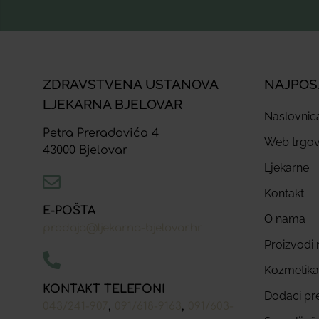
ZDRAVSTVENA USTANOVA
NAJPOS
LJEKARNA BJELOVAR
Naslovnic
Petra Preradovića 4
Web trgov
43000 Bjelovar
Ljekarne
Kontakt
E-POŠTA
O nama
prodaja@ljekarna-bjelovar.hr
Proizvodi n
Kozmetika
KONTAKT TELEFONI
Dodaci pr
,
,
043/241-907
091/618-9163
091/603-