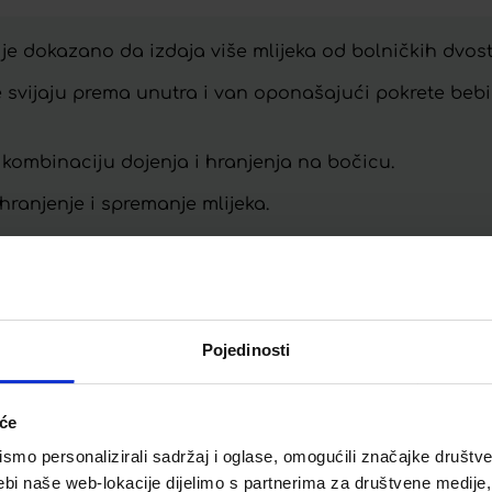
je dokazano da izdaja više mlijeka od bolničkih dvost
e svijaju prema unutra i van oponašajući pokrete bebi
 kombinaciju dojenja i hranjenja na bočicu.
ranjenje i spremanje mlijeka.
Telegram
Twitter
WhatsApp
Email
Pojedinosti
iće
mo personalizirali sadržaj i oglase, omogućili značajke društveni
ebi naše web-lokacije dijelimo s partnerima za društvene medije, 