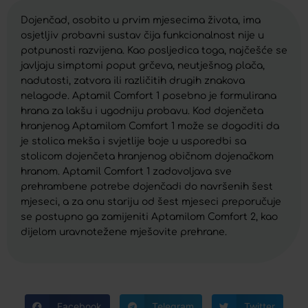
Dojenčad, osobito u prvim mjesecima života, ima
osjetljiv probavni sustav čija funkcionalnost nije u
potpunosti razvijena. Kao posljedica toga, najčešće se
javljaju simptomi poput grčeva, neutješnog plača,
nadutosti, zatvora ili različitih drugih znakova
nelagode. Aptamil Comfort 1 posebno je formulirana
hrana za lakšu i ugodniju probavu. Kod dojenčeta
hranjenog Aptamilom Comfort 1 može se dogoditi da
je stolica mekša i svjetlije boje u usporedbi sa
stolicom dojenčeta hranjenog običnom dojenačkom
hranom. Aptamil Comfort 1 zadovoljava sve
prehrambene potrebe dojenčadi do navršenih šest
mjeseci, a za onu stariju od šest mjeseci preporučuje
se postupno ga zamijeniti Aptamilom Comfort 2, kao
dijelom uravnotežene mješovite prehrane.
Facebook
Telegram
Twitter