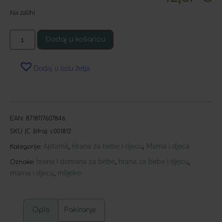
Na zalihi
Dodaj u košaricu
Dodaj u listu želja
EAN:
8718117607846
SKU (C šifra):
c001812
Aptamil
Hrana za bebe i djecu
Mama i djeca
,
,
Kategorije:
hrana i dohrana za bebe
hrana za bebe i djecu
,
,
Oznake:
mama i djeca
mlijeko
,
Opis
Pakiranje