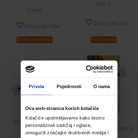
10,30
€
11,44
€
Dodaj u listu želja
Dodaj u listu želja
Dodaj u košaricu
Pročitaj više
Privola
Pojedinosti
O nama
Ova web-stranica koristi kolačiće
Kolačiće upotrebljavamo kako bismo
APPETITO 200 ML
LIZZY VITASIP
personalizirali sadržaj i oglase,
MULTIVITAMIN SLAMKE Á
omogućili značajke društvenih medija i
7