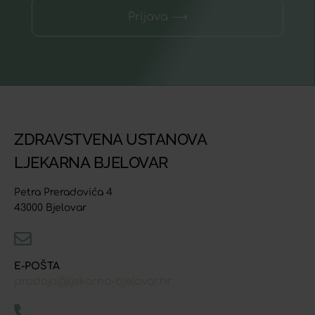
Prijava ⟶
ZDRAVSTVENA USTANOVA
LJEKARNA BJELOVAR
Petra Preradovića 4
43000 Bjelovar
E-POŠTA
prodaja@ljekarna-bjelovar.hr