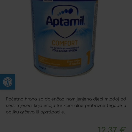
Open toolbar
Početna hrana za dojenčad namijenjena djeci mlađoj od
šest mjeseci koja imaju funkcionalne probavne tegobe u
obliku grčeva ili opstipacije.
12,37
€