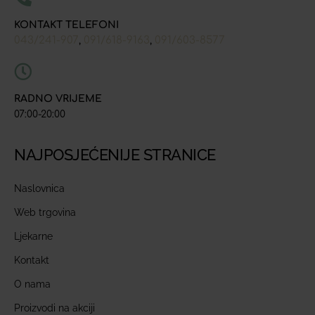
KONTAKT TELEFONI
043/241-907
091/618-9163
091/603-8577
,
,
RADNO VRIJEME
07:00-20:00
NAJPOSJEĆENIJE STRANICE
Naslovnica
Web trgovina
Ljekarne
Kontakt
O nama
Proizvodi na akciji