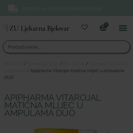
BESPLATNA DOSTAVA IZNAD 50,00 EUR.
0
Online 
Moj ra
Početna
/
Samoliječenje
/
Bio kutak
/
Bio med i pčelinji
proizvodi
/ Apipharma Vitarojal matična mliječ u ampulama
DUO
APIPHARMA VITAROJAL
MATIČNA MLIJEČ U
AMPULAMA DUO