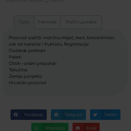
organizma
Vitamin C
vitamini
,
,
Opis
Pakiranje
Način uporabe
Proizvod sadrži: matičnu mliječ, med, koncentrirani
sok od naranče i fruktozu. Registracija
Dodatak prehrani
Paketi
Oblik – oralni preparati
Tekućina
Zemlja porijekla
Hrvatski proizvod
Facebook
Telegram
Twitter
WhatsApp
Email