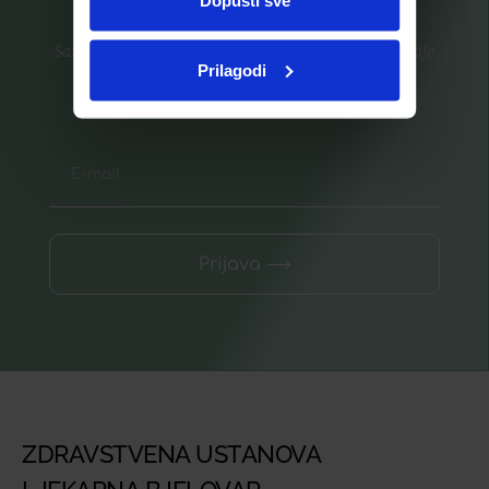
Dopusti sve
Saznajte prvi za nove proizvode i ekskluzivne promocije
Prilagodi
Prijavite se na listu za novosti
Prijava ⟶
ZDRAVSTVENA USTANOVA