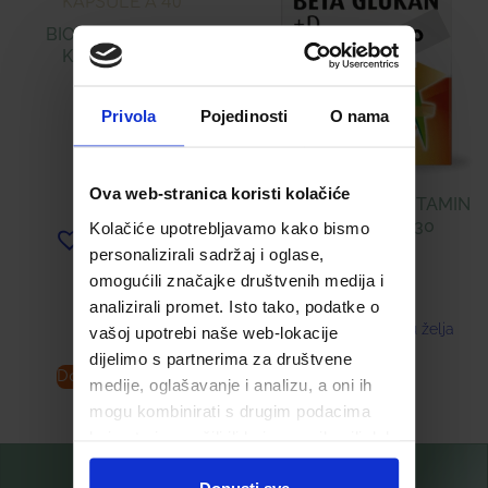
BIO-C 500 ® (PHS)
KAPSULE Á 40
9,99
€
Privola
Pojedinosti
O nama
Ova web-stranica koristi kolačiće
BETA-GLUKAN + VITAMIN
D KAPSULE Á 30
Kolačiće upotrebljavamo kako bismo
Dodaj u listu želja
personalizirali sadržaj i oglase,
18,00
€
omogućili značajke društvenih medija i
analizirali promet. Isto tako, podatke o
Dodaj u listu želja
vašoj upotrebi naše web-lokacije
dijelimo s partnerima za društvene
Dodaj u košaricu
Pročitaj više
medije, oglašavanje i analizu, a oni ih
mogu kombinirati s drugim podacima
koje ste im pružili ili koje su prikupili dok
ste upotrebljavali njihove usluge.