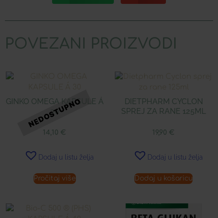
POVEZANI PROIZVODI
GINKO OMEGA KAPSULE Á
DIETPHARM CYCLON
30
SPREJ ZA RANE 125ML
14,10
€
19,90
€
Dodaj u listu želja
Dodaj u listu želja
Pročitaj više
Dodaj u košaricu