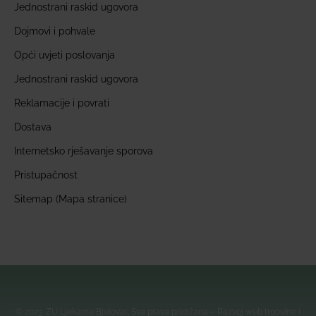
Jednostrani raskid ugovora
Dojmovi i pohvale
Opći uvjeti poslovanja
Jednostrani raskid ugovora
Reklamacije i povrati
Dostava
Internetsko rješavanje sporova
Pristupačnost
Sitemap (Mapa stranice)
© 2023. ZU Ljekarna Bjelovar, Sva prava pridržana – Razvoj web trgovine i