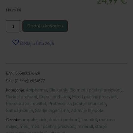
24,99
€
Na zalihi
Dodaj u košaricu
Dodaj u listu želja
EAN:
3858882701211
SKU (C šifra):
c024577
Apipharma
Bio kutak
Bio med i pčelinji proizvodi
,
,
,
Kategorije:
Dodaci prehrani
Gripa i prehlada
Med i pčelinji proizvodi
,
,
,
Preparati za imunitet
Proizvodi za jačanje imuniteta
,
,
Samoliječenje
Stanje organizma
Zdravlje i ljepota
,
,
ampule
cink
dodaci prehrani
imunitet
matična
,
,
,
,
Oznake:
mliječ
med
med i pčelinji proizvodi
minerali
stanje
,
,
,
,