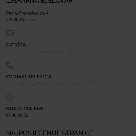
LJEKARNA BJELOVAR
Petra Preradovića 4
43000 Bjelovar
E-POŠTA
prodaja@ljekarna-bjelovar.hr
KONTAKT TELEFONI
043/241-907
091/618-9163
091/603-8577
,
,
RADNO VRIJEME
07:00-20:00
NAJPOSJEĆENIJE STRANICE