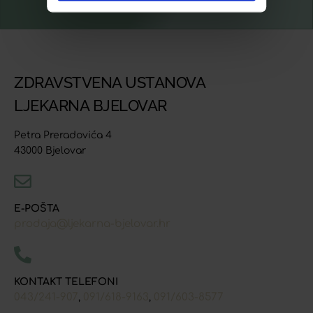
ZDRAVSTVENA USTANOVA
LJEKARNA BJELOVAR
Petra Preradovića 4
43000 Bjelovar
E-POŠTA
prodaja@ljekarna-bjelovar.hr
KONTAKT TELEFONI
043/241-907
091/618-9163
091/603-8577
,
,