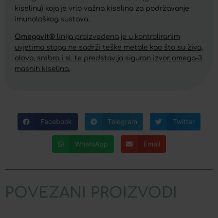
kiselinu) koja je vrlo važna kiselina za podržavanje
imunološkog sustava.
Omegavit®​
linija proizvedena je u kontroliranim
uvjetima stoga ne sadrži teške metale kao što su živa,
olovo, srebro i sl. te predstavlja siguran izvor omega-3
masnih kiselina.
Facebook
Telegram
Twitter
WhatsApp
Email
POVEZANI PROIZVODI