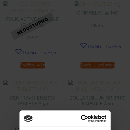
CINK KELAT 25 MG
FOLIC ACTIVE KAPSULE
(PHS) Á 30
10,00
€
7,76
€
Dodaj u listu želja
Dodaj u listu želja
Pročitaj više
Dodaj u košaricu
CENTRAVIT ENERGY
BOULARDII JUNIOR (PHS)
TABLETE Á 50
KAPSULE Á 10
18,99
€
8,99
€