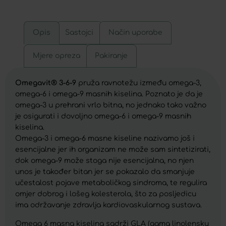
Opis
Sastojci
Način uporabe
Mjere opreza
Pakiranje
Omegavit® 3-6-9
pruža ravnotežu između omega-3,
omega-6 i omega-9 masnih kiselina. Poznato je da je
omega-3 u prehrani vrlo bitna, no jednako tako važno
je osigurati i dovoljno omega-6 i omega-9 masnih
kiselina.
Omega-3 i omega-6 masne kiseline nazivamo još i
esencijalne jer ih organizam ne može sam sintetizirati,
dok omega-9 može stoga nije esencijalna, no njen
unos je također bitan jer se pokazalo da smanjuje
učestalost pojave metaboličkog sindroma, te regulira
omjer dobrog i lošeg kolesterola, što za posljedicu
ima održavanje zdravlja kardiovaskularnog sustava.
Omega 6 masna kiselina sadrži GLA (gama linolensku