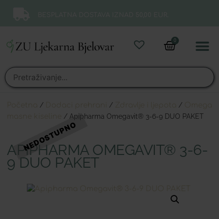
BESPLATNA DOSTAVA IZNAD 50,00 EUR.
0
Online 
Moj ra
Početna
/
Dodaci prehrani
/
Zdravlje i ljepota
/
Omega
masne kiseline
/ Apipharma Omegavit® 3-6-9 DUO PAKET
APIPHARMA OMEGAVIT® 3-6-
9 DUO PAKET