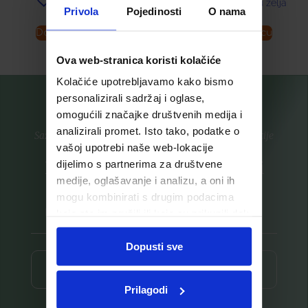
Dodaj u listu želja
Dodaj u listu želja
Privola
Pojedinosti
O nama
Dodaj u košaricu
Dodaj u košaricu
Ova web-stranica koristi kolačiće
Kolačiće upotrebljavamo kako bismo
personalizirali sadržaj i oglase,
omogućili značajke društvenih medija i
analizirali promet. Isto tako, podatke o
Saznajte prvi za nove proizvode i ekskluzivne promocije
vašoj upotrebi naše web-lokacije
Prijavite se na listu za novosti
dijelimo s partnerima za društvene
medije, oglašavanje i analizu, a oni ih
mogu kombinirati s drugim podacima
koje ste im pružili ili koje su prikupili dok
ste upotrebljavali njihove usluge.
Dopusti sve
Prijava ⟶
Prilagodi