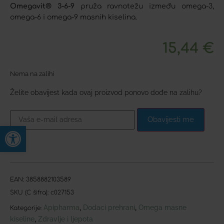
Omegavit® 3-6-9
pruža ravnotežu između omega-3,
omega-6 i omega-9 masnih kiselina.
15,44
€
Nema na zalihi
Želite obavijest kada ovaj proizvod ponovo dođe na zalihu?
Obavijesti me
Open toolbar
EAN:
3858882103589
SKU (C šifra):
c027153
Apipharma
Dodaci prehrani
Omega masne
,
,
Kategorije:
kiseline
Zdravlje i ljepota
,