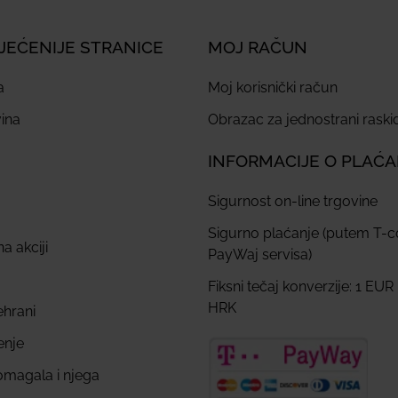
JEĆENIJE STRANICE
MOJ RAČUN
a
Moj korisnički račun
ina
Obrazac za jednostrani rask
INFORMACIJE O PLAĆ
Sigurnost on-line trgovine
Sigurno plaćanje (putem T-
a akciji
PayWaj servisa)
Fiksni tečaj konverzije: 1 EUR
HRK
ehrani
enje
omagala i njega