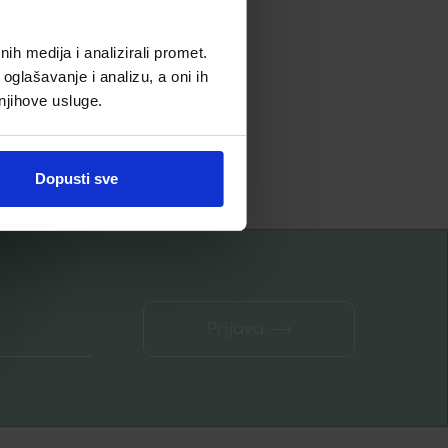
9,99
€
h medija i analizirali promet.
oglašavanje i analizu, a oni ih
Dodaj u listu želja
 njihove usluge.
Dodaj u košaricu
Dopusti sve
Prijava ⟶