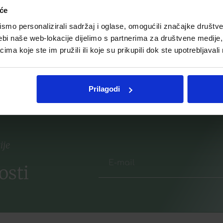
€
iće
mo personalizirali sadržaj i oglase, omogućili značajke društveni
Dodaj u listu želja
ebi naše web-lokacije dijelimo s partnerima za društvene medije, 
listu želja
a koje ste im pružili ili koje su prikupili dok ste upotrebljavali
više
Dodaj u košaricu
Prilagodi
ije
osti