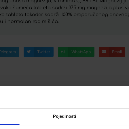
g unosa magnezija, vitamina C, B6 i B1. Magnezij je
 Svaka šumeća tableta sadrži 375 mg magnezija plus vit
ka tableta također sadrži 100% preporučenog dnevnog
u i normalan rad mišića.
Telegram
Twitter
WhatsApp
Email
BIOTIN TABLETE Á 30
LETE Á 50
B
Pojedinosti
7,99
€