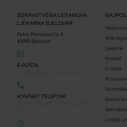
ZDRAVSTVENA USTANOVA
NAJPOS
LJEKARNA BJELOVAR
Naslovnic
Petra Preradovića 4
Web trgov
43000 Bjelovar
Ljekarne
Kontakt
E-POŠTA
O nama
prodaja@ljekarna-bjelovar.hr
Proizvodi n
Kozmetika
KONTAKT TELEFONI
Dodaci pr
,
,
043/241-907
091/618-9163
091/603-
Samoliječ
8577
Uređaji, p