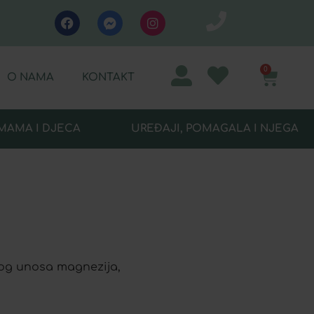
0
O NAMA
KONTAKT
MAMA I DJECA
UREĐAJI, POMAGALA I NJEGA
og unosa magnezija,