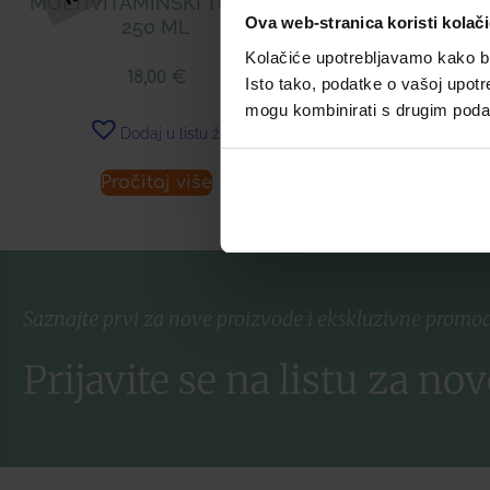
MULTIVITAMINSKI TONIK Á
12,85
Ova web-stranica koristi kolač
250 ML
Kolačiće upotrebljavamo kako bis
18,00
€
Isto tako, podatke o vašoj upotr
Dodaj u 
mogu kombinirati s drugim podacim
Dodaj u listu želja
Pročitaj više
Pročitaj 
Saznajte prvi za nove proizvode i ekskluzivne promoc
Prijavite se na listu za nov