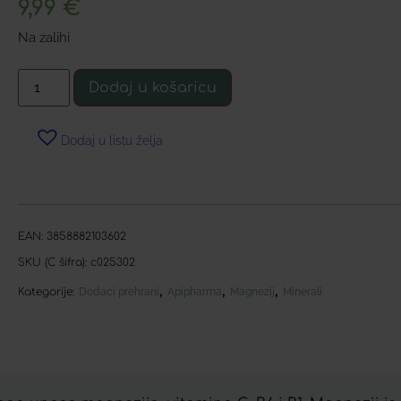
9,99
€
Na zalihi
Dodaj u košaricu
Dodaj u listu želja
EAN:
3858882103602
SKU (C šifra):
c025302
,
,
,
Kategorije:
Dodaci prehrani
Apipharma
Magnezij
Minerali