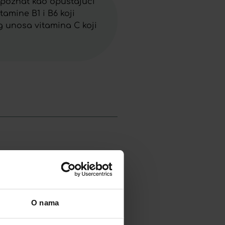
 poznat kao opuštajući
amine B1 i B6 koji
 unosa vitamina C koji
IO-C 500 ® TABLETE Á 40
O nama