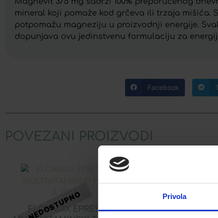
Magnevit 375 mg sadrži 100% preporučenog dnevno
mineral koji pomaže kod grčeva ili trzaja mišića.
potpomažu magneziju u proizvodnji energije. Sva
dopunjava ovu jedinstvenu formulaciju za energij
Facebook
POVEZANI PROIZVODI
CENTRAVIT TAB
Privola
FLORADIX EPRESAT