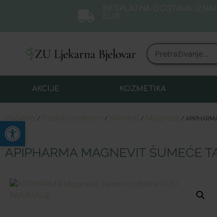
BESPLATNA DOSTAVA IZNAD
EUR.
AKCIJE
KOZMETIKA
Početna
Dodaci prehrani
Minerali
Magnezij
/
/
/
/ APIPHARMA
Open toolbar
APIPHARMA MAGNEVIT ŠUMEĆE T