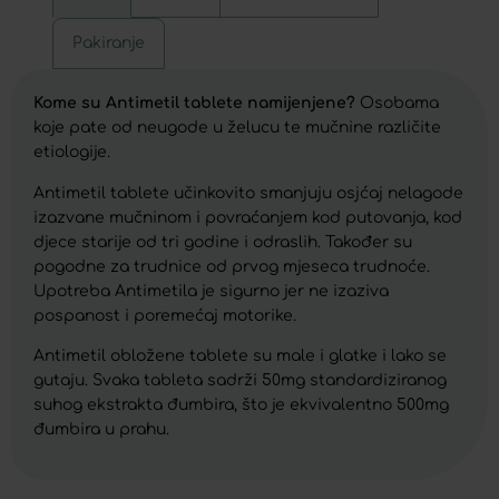
Pakiranje
Kome su Antimetil tablete namijenjene?
Osobama
koje pate od neugode u želucu te mučnine različite
etiologije.
Antimetil tablete učinkovito smanjuju osjćaj nelagode
izazvane mučninom i povraćanjem kod putovanja, kod
djece starije od tri godine i odraslih. Također su
pogodne za trudnice od prvog mjeseca trudnoće.
Upotreba Antimetila je sigurno jer ne izaziva
pospanost i poremećaj motorike.
Antimetil obložene tablete su male i glatke i lako se
gutaju. Svaka tableta sadrži 50mg standardiziranog
suhog ekstrakta đumbira, što je ekvivalentno 500mg
đumbira u prahu.