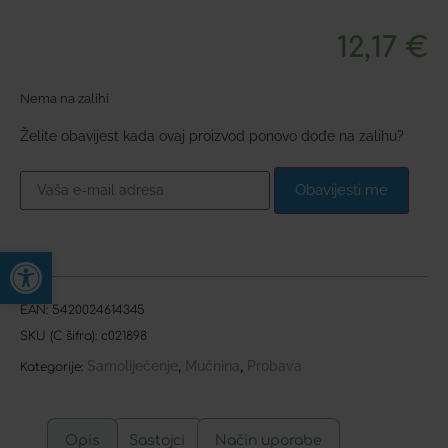
12,17
€
Nema na zalihi
Želite obavijest kada ovaj proizvod ponovo dođe na zalihu?
Obavijesti me
Open toolbar
EAN:
5420024614345
SKU (C šifra):
c021898
Samoliječenje
Mučnina
Probava
,
,
Kategorije:
Opis
Sastojci
Način uporabe