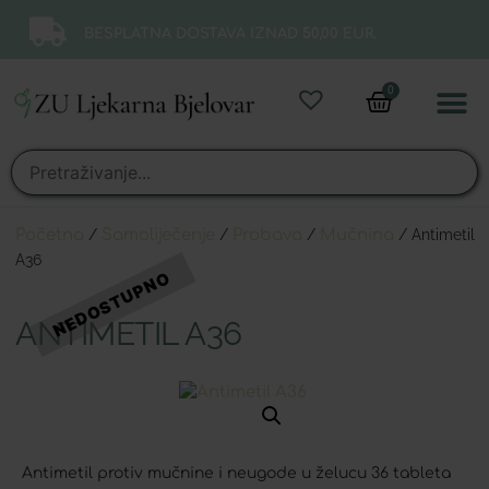
BESPLATNA DOSTAVA IZNAD 50,00 EUR.
0
Online 
Moj ra
Početna
/
Samoliječenje
/
Probava
/
Mučnina
/ Antimetil
A36
ANTIMETIL A36
Antimetil protiv mučnine i neugode u želucu 36 tableta