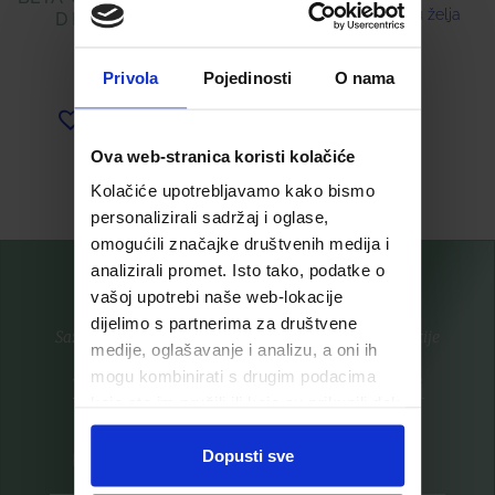
Dodaj u listu želja
D KAPSULE Á 30
18,00
€
Privola
Pojedinosti
O nama
Dodaj u listu želja
Ova web-stranica koristi kolačiće
Pročitaj više
Pročitaj više
Kolačiće upotrebljavamo kako bismo
personalizirali sadržaj i oglase,
omogućili značajke društvenih medija i
analizirali promet. Isto tako, podatke o
vašoj upotrebi naše web-lokacije
dijelimo s partnerima za društvene
Saznajte prvi za nove proizvode i ekskluzivne promocije
medije, oglašavanje i analizu, a oni ih
mogu kombinirati s drugim podacima
Prijavite se na listu za novosti
koje ste im pružili ili koje su prikupili dok
ste upotrebljavali njihove usluge.
Dopusti sve