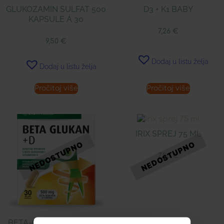
GLUKOZAMIN SULFAT 500
D3 + K1 BABY
KAPSULE Á 30
7,26
€
9,50
€
Dodaj u listu želja
Dodaj u listu želja
Pročitaj više
Pročitaj više
IRIX SPREJ 75 ML
7,86
€
BETA-GLUKAN + VITAMIN