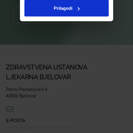
Prilagodi
Prijava ⟶
ZDRAVSTVENA USTANOVA
LJEKARNA BJELOVAR
Petra Preradovića 4
43000 Bjelovar
E-POŠTA
prodaja@ljekarna-bjelovar.hr