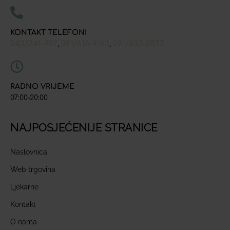
KONTAKT TELEFONI
043/241-907
091/618-9163
091/603-8577
,
,
RADNO VRIJEME
07:00-20:00
NAJPOSJEĆENIJE STRANICE
Naslovnica
Web trgovina
Ljekarne
Kontakt
O nama