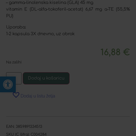
– gamma-linolenska kiselina (GLA) 45 mg
vitamin E (DL-alfa-tokoferil-acetat) 6,67 mg a-TE (55,5%
PU)
Uporaba:
1-2 kapsula 3X dnevno, uz obrok
16,88
€
Na zalihi
Open toolbar
Dodaj u košaricu
Dodaj u listu želja
EAN:
3859891334513
SKU (C šifra):
C004284