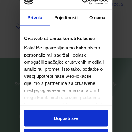
Dodaj u listu želja
7,26
€
Privola
Pojedinosti
O nama
Dodaj u listu želja
Ova web-stranica koristi kolačiće
Pročitaj više
Pročitaj više
Kolačiće upotrebljavamo kako bismo
personalizirali sadržaj i oglase,
omogućili značajke društvenih medija i
analizirali promet. Isto tako, podatke o
vašoj upotrebi naše web-lokacije
dijelimo s partnerima za društvene
Saznajte prvi za nove proizvode i ekskluzivne promocije
medije, oglašavanje i analizu, a oni ih
Prijavite se na listu za novosti
mogu kombinirati s drugim podacima
koje ste im pružili ili koje su prikupili dok
ste upotrebljavali njihove usluge.
Dopusti sve