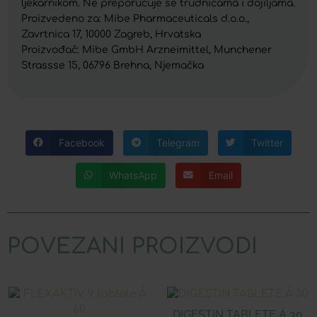
ljekarnikom. Ne preporučuje se trudnicama i dojiljama.
Proizvedeno za: Mibe Pharmaceuticals d.o.o.,
Zavrtnica 17, 10000 Zagreb, Hrvatska
Proizvođač: Mibe GmbH Arzneimittel, Munchener
Strassse 15, 06796 Brehna, Njemačka
Facebook
Telegram
Twitter
WhatsApp
Email
POVEZANI PROIZVODI
DIGESTIN TABLETE Á 30