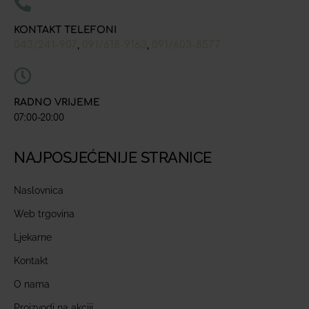
KONTAKT TELEFONI
043/241-907
091/618-9163
091/603-8577
,
,
RADNO VRIJEME
07:00-20:00
NAJPOSJEĆENIJE STRANICE
Naslovnica
Web trgovina
Ljekarne
Kontakt
O nama
Proizvodi na akciji