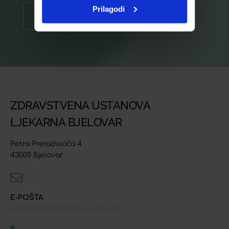
Prilagodi
Prijava ⟶
ZDRAVSTVENA USTANOVA
LJEKARNA BJELOVAR
Petra Preradovića 4
43000 Bjelovar
E-POŠTA
prodaja@ljekarna-bjelovar.hr