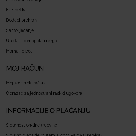
Kozmetika
Dodaci prehrani
Samoliječenje
Uređaji, pomagala i njega
Mama i djeca
MOJ RAČUN
Moj korisnički račun
Obrazac za jednostrani raskid ugovora
INFORMACIJE O PLAĆANJU
Sigurnost on-line trgovine
Sigurno plaćanje (putem T-com PayWaj servisa)