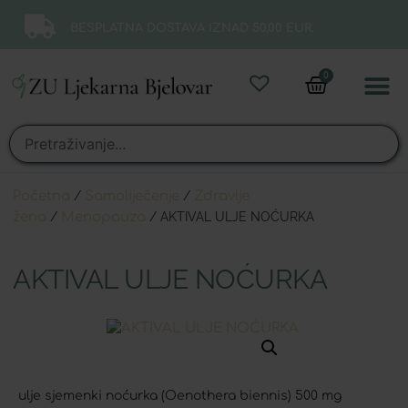
BESPLATNA DOSTAVA IZNAD 50,00 EUR.
0
Online 
Moj ra
Početna
/
Samoliječenje
/
Zdravlje
žena
/
Menopauza
/ AKTIVAL ULJE NOĆURKA
AKTIVAL ULJE NOĆURKA
ulje sjemenki noćurka (Oenothera biennis) 500 mg