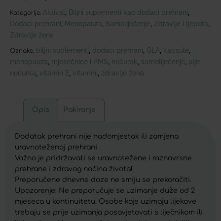
Aktival
Biljni suplementi kao dodaci prehrani
,
,
Kategorije:
Dodaci prehrani
Menopauza
Samoliječenje
Zdravlje i ljepota
,
,
,
,
Zdravlje žena
biljni suplementi
dodaci prehrani
GLA
kapsule
,
,
,
,
Oznake:
menopauza
mjesečnice i PMS
noćurak
samoliječenje
ulje
,
,
,
,
noćurka
vitamin E
vitamini
zdravlje žena
,
,
,
Opis
Pakiranje
Dodatak prehrani nije nadomjestak ili zamjena
uravnoteženoj prehrani.
Važno je pridržavati se uravnotežene i raznovrsne
prehrane i zdravog načina života!
Preporučene dnevne doze ne smiju se prekoračiti.
Upozorenje: Ne preporučuje se uzimanje duže od 2
mjeseca u kontinuitetu. Osobe koje uzimaju lijekove
trebaju se prije uzimanja posavjetovati s liječnikom ili