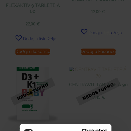
FLEXAKTIV 9 TABLETE Á
60
12,00
€
22,00
€
Dodaj u listu želja
Dodaj u listu želja
Dodaj u košaricu
Dodaj u košaricu
CENTRAVIT TABLETE Á 90
17,45
€
D3 + K1 BABY