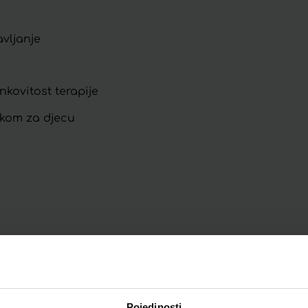
avljanje
nkovitost terapije
skom za djecu
Pojedinosti