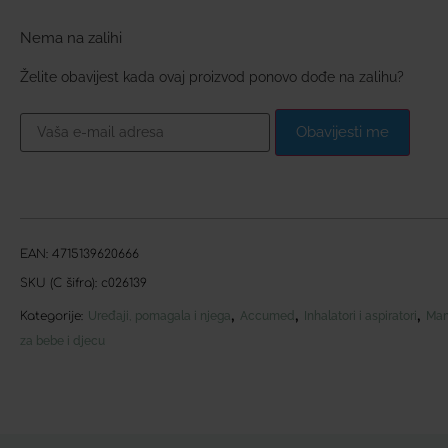
Nema na zalihi
Želite obavijest kada ovaj proizvod ponovo dođe na zalihu?
Obavijesti me
EAN:
4715139620666
SKU (C šifra):
c026139
,
,
,
Kategorije:
Uređaji, pomagala i njega
Accumed
Inhalatori i aspiratori
Mam
za bebe i djecu