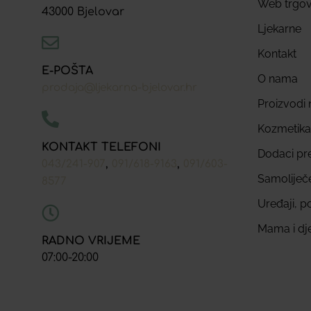
Web trgov
43000 Bjelovar
Ljekarne
Kontakt
E-POŠTA
O nama
prodaja@ljekarna-bjelovar.hr
Proizvodi n
Kozmetika
KONTAKT TELEFONI
Dodaci pr
,
,
043/241-907
091/618-9163
091/603-
Samoliječ
8577
Uređaji, p
Mama i dj
RADNO VRIJEME
07:00-20:00