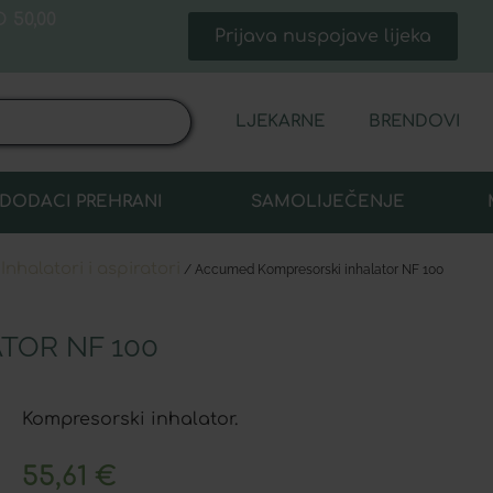
 50,00
Prijava nuspojave lijeka
LJEKARNE
BRENDOVI
DODACI PREHRANI
SAMOLIJEČENJE
Inhalatori i aspiratori
/
/ Accumed Kompresorski inhalator NF 100
TOR NF 100
Kompresorski inhalator.
55,61
€