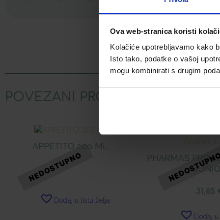
Ova web-stranica koristi kolač
Kolačiće upotrebljavamo kako bis
Facebook
Isto tako, podatke o vašoj upotr
mogu kombinirati s drugim podacim
POVEZANI PROIZVODI
APPETITO 200 ML
PHARMAS PRO B
JUNI
31,85
Dodaj u listu želja
Dodaj u 