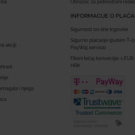
ina
Obrazac za jednostrani rask
INFORMACIJE O PLAĆ
Sigurnost on-line trgovine
Sigurno plaćanje (putem T-
a akciji
PayWaj servisa)
Fiksni tečaj konverzije: 1 EUR
HRK
ehrani
enje
omagala i njega
eca