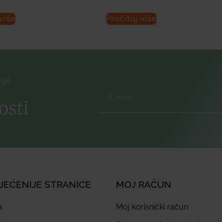
više
Pročitaj više
ije
osti
JEĆENIJE STRANICE
MOJ RAČUN
a
Moj korisnički račun