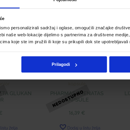
iće
mo personalizirali sadržaj i oglase, omogućili značajke društveni
Telegram
Twitter
WhatsApp
Email
ebi naše web-lokacije dijelimo s partnerima za društvene medije, 
a koje ste im pružili ili koje su prikupili dok ste upotrebljavali
Prilagodi
ETA GLUKAN
PHARMAS PRENATAS
LI
OR
KAPSULE
€
16,39
€
listu želja
Dodaj u listu želja