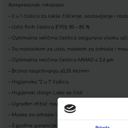
Kompresorski inhalator.
– 2 u 1 čašica za lakše čišćenje, sastavljanje i rast
– Udio finih čestica (FPD): 80 – 85 %
– Optimalna veličina čestica osigurava visoku uči
– Sa nastavkom za usta, maskom za odrasle i ma
– Optimalna veličina čestica MMAD ≤ 2,6 μm
– Brzina raspršivanja ≥0,35 ml/min
– Higijenska “2 u 1” čašica
– Higijenski dizajn Lako se čisti
– Ugrađen držač raspršivača
– Maska za odrasle i maska za djecu
– 3 godine garancije
Privola