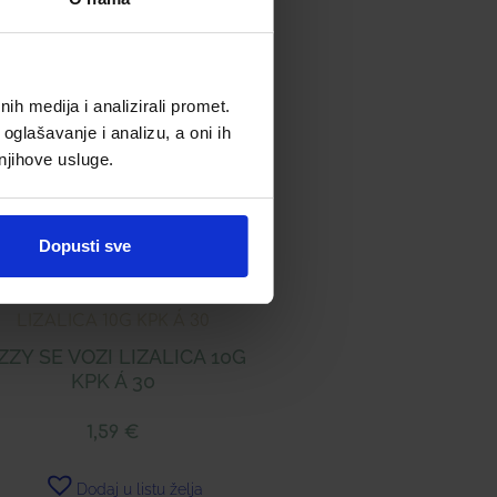
h medija i analizirali promet.
oglašavanje i analizu, a oni ih
 njihove usluge.
Dopusti sve
ZZY SE VOZI LIZALICA 10G
KPK Á 30
1,59
€
Dodaj u listu želja