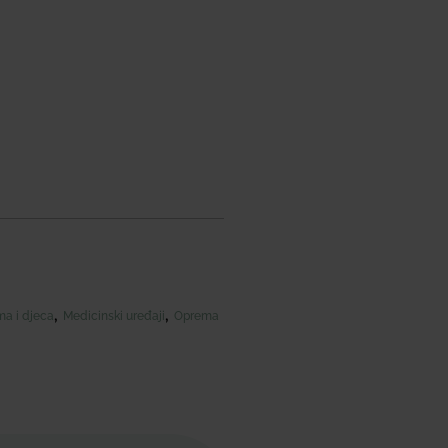
,
,
a i djeca
Medicinski uređaji
Oprema